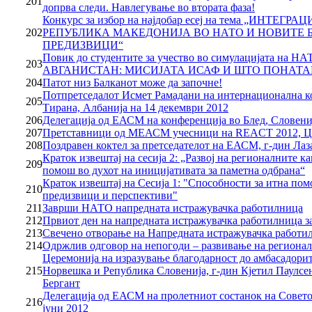
201
допрва следи. Навлегување во втората фаза!
Конкурс за избор на најдобар есеј на тема „ИНТЕГР
202
РЕПУБЛИКА МАКЕДОНИЈА ВО НАТО И НОВИТЕ 
ПРЕДИЗВИЦИ“
Повик до студентите за учество во симулацијата на 
203
АВГАНИСТАН: МИСИЈАТА ИСАФ И ШТО ПОНАТА
204
Патот низ Балканот може да започне!
Потпретседалот Исмет Рамадани на интернационална к
205
Тирана, Албанија на 14 декември 2012
206
Делегација од ЕАСМ на конференција во Блед, Словени
207
Претставници од МЕАСМ учесници на REACT 2012, Ц
208
Поздравен коктел за претседателот на ЕАСМ, г-дин Ла
Краток извештај на сесија 2: „Развој на регионалните к
209
помош во духот на иницијативата за паметна одбрана“
Краток извештај на Сесија 1: "Способности за итна по
210
предизвици и перспективи"
211
Заврши НАТО напредната истражувачка работилница
212
Првиот ден на напредната истражувачка работилница 
213
Свечено отворање на Напредната истражувачка работи
214
Одржлив одговор на непогоди – развивање на региона
Церемонија на изразување благодарност до амбасадори
215
Норвешка и Република Словенија, г-дин Кјетил Паулсе
Бергант
Делегација од ЕАСМ на пролетниот состанок на Совето
216
јуни 2012