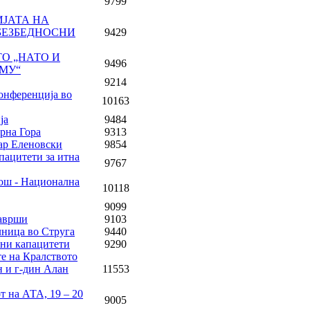
9799
АЦИЈАТА НА
БЕЗБЕДНОСНИ
9429
НАТО „НАТО И
9496
МУ“
9214
онференција во
10163
ја
9484
рна Гора
9313
зар Еленовски
9854
апацитети за итна
9767
мош - Национална
10118
9099
заврши
9103
лница во Струга
9440
лни капацитети
9290
те на Кралството
н и г-дин Алан
11553
т на АТА, 19 – 20
9005