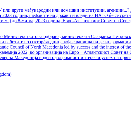
У или други меѓународни или домашни институции, агенции...? 
ли 2023 година, шефовите на држави и влади на НАТО ќе се сретн
ти мај до 8-ми мај 2023 година, Евро-Атлантскиот Совет на Севе
о Министерството за одбрана, министерката Славјанка Петровска
ли работите во сектор/заедница која е ранлива на дезинформации
ntic Council of North Macedonia led by success and the interest of the s
адемија 2022, во организација на Евро – Атлантскиот Совет на С
еверна Македонија воден од огромниот интерес и успех на први