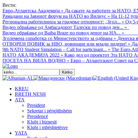
Вести:
Евро-Атлантска Академија
»
Да сакате да работите за НАТО, Е
Рамадани на Јавниот форум на НАТО во Вилнус
»
На 11-12 ју
Регионална работилница за градење отпорност: „Згол...
»
Од 5-
Видео обраќањe од Амбасадорот Талески по повод ден...
»
Видео обраќање од Baiba Braze по повод денот на НА...
»
Зголемена соработка со Министерството за одбрана
»
Денеска в
ОТВОРЕН ПОВИК за НВО, новинари или млади лидери!
»
Да
9th NATO Student Simulation – Call for participant...
»
The Euro-Atla
НАТО АКАДЕМИЈА 2022
»
Како дел од проектот 3та НАТО Ак
ПОСЕТА НА ВИЛА ВОДНО
»
Евро – Атлантскиот Совет на С
KREU
RRETH NESH
АТА
President
Sekretar i përgjithshëm
Presidencë
Klubi i biznesit
Klubi i mbështetësve
YATA