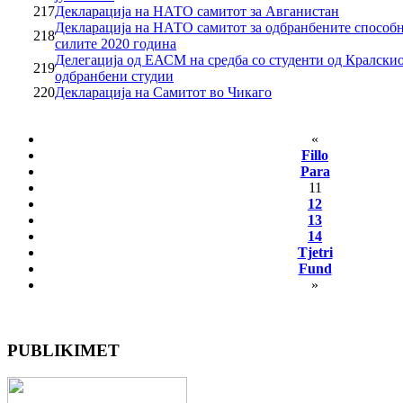
217
Декларација на НАТО самитот за Aвганистан
Декларација на НАТО самитот за одбранбените способ
218
силите 2020 година
Делегација од ЕАСМ на средба со студенти од Кралскио
219
одбранбени студии
220
Декларација на Самитот во Чикаго
«
Fillo
Para
11
12
13
14
Tjetri
Fund
»
PUBLIKIMET