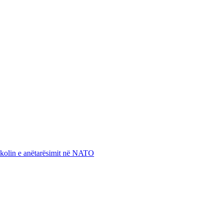
otokolin e anëtarësimit në NATO