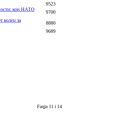
9523
ности: кон НАТО
9700
т колеџ за
8880
9689
Faqja 11 i 14