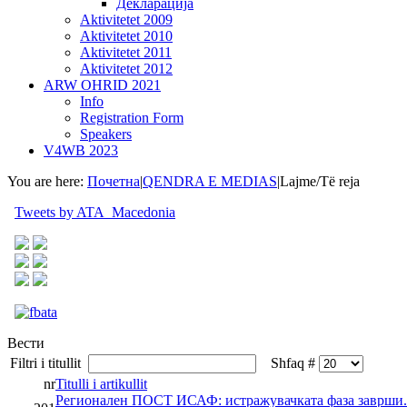
Декларација
Aktivitetet 2009
Aktivitetet 2010
Aktivitetet 2011
Aktivitetet 2012
ARW OHRID 2021
Info
Registration Form
Speakers
V4WB 2023
You are here:
Почетна
|
QENDRA E MEDIAS
|
Lajme/Të reja
Tweets by ATA_Macedonia
Вести
Filtri i titullit
Shfaq #
nr
Titulli i artikullit
Регионален ПОСТ ИСАФ: истражувачката фаза заврши.