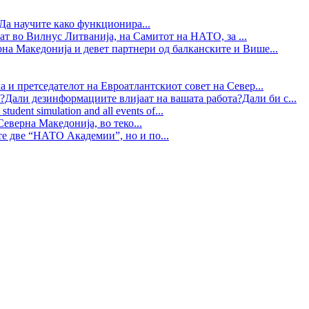
Да научите како функционира...
ат во Вилнус Литванија, на Самитот на НАТО, за ...
рна Македонија и девет партнери од балканските и Више...
 и претседателот на Евроатлантскиот совет на Север...
?Дали дезинформациите влијаат на вашата работа?Дали би с...
tudent simulation and all events of...
еверна Македонија, во теко...
те две “НАТО Академии”, но и по...