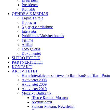
Rreth nesh
Presidencë
Kontakti
QENDRA E MEDIAS
Lajme/Të reja
Проекти
Ngjarjet e ardhshme
Intervista
Publikimet/Aktivitet botues
Fjalime
Artikuj
Foto galeria
Dokumentet
SHTRO PYETJE
PARTNERITETET
KONTAKTI
AKTIVITETET
Harta interaktive e shteteve të cilat e kanë ratifikuar Pr
Aktivitetet 2008
Aktivitetet 2009
Aktivitetet 2010
Mozaiku Ballkanik
Што е Балкан Мозаик
Активности
Балкан Мозаик Newsletter