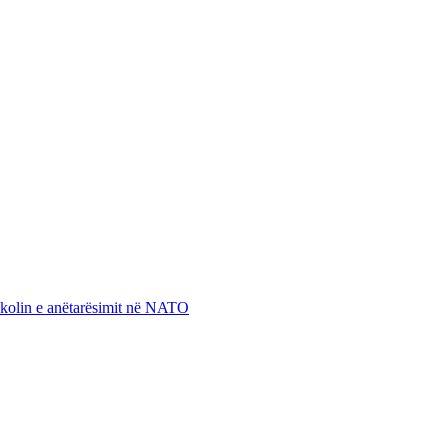
otokolin e anëtarësimit në NATO