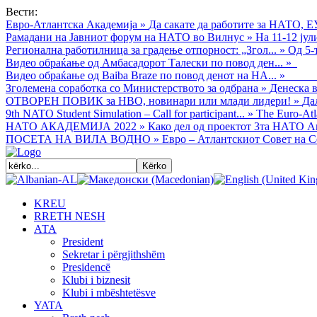
Вести:
Евро-Атлантска Академија
»
Да сакате да работите за НАТО, Е
Рамадани на Јавниот форум на НАТО во Вилнус
»
На 11-12 ју
Регионална работилница за градење отпорност: „Згол...
»
Од 5-
Видео обраќањe од Амбасадорот Талески по повод ден...
»
Видео обраќање од Baiba Braze по повод денот на НА...
»
Зголемена соработка со Министерството за одбрана
»
Денеска в
ОТВОРЕН ПОВИК за НВО, новинари или млади лидери!
»
Да
9th NATO Student Simulation – Call for participant...
»
The Euro-Atla
НАТО АКАДЕМИЈА 2022
»
Како дел од проектот 3та НАТО Ак
ПОСЕТА НА ВИЛА ВОДНО
»
Евро – Атлантскиот Совет на С
KREU
RRETH NESH
АТА
President
Sekretar i përgjithshëm
Presidencë
Klubi i biznesit
Klubi i mbështetësve
YATA