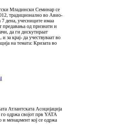
тски Младински Семинар се
2012, традиционално во Авио-
а 7 дена, учесниците имаа
т предавања од признати и
чи, да ги дискутираат
 и за крај- да учествуваат во
ција на темата: Кризата во
ата Атлантската Асоцијација
 го одржа својот прв YATA
о и менаџмент кој се одржа