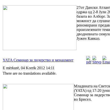
27от Дански Атлан
одржа од 2-8 Јули 
базата во Алборг. З
можност да слушна
реномирани предава
произлезените теми,
дводневната симула
Јужен Кавказ.
YATA Семинар за лидерство и менаџмент
E mërkurë, 04 Korrik 2012 14:11
There are no translations available.
Младината на Светск
(YATA) од 17-20 јуни
Семинар за лидерств
во Брисел.