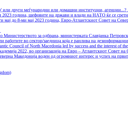
У или други меѓународни или домашни институции, агенции...? 
ли 2023 година, шефовите на држави и влади на НАТО ќе се сретн
ти мај до 8-ми мај 2023 година, Евро-Атлантскиот Совет на Севе
о Министерството за одбрана, министерката Славјанка Петровска
ли работите во сектор/заедница која е ранлива на дезинформации
ntic Council of North Macedonia led by success and the interest of the s
адемија 2022, во организација на Евро – Атлантскиот Совет на С
еверна Македонија воден од огромниот интерес и успех на први