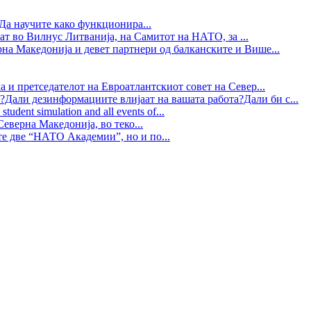
Да научите како функционира...
ат во Вилнус Литванија, на Самитот на НАТО, за ...
рна Македонија и девет партнери од балканските и Више...
 и претседателот на Евроатлантскиот совет на Север...
?Дали дезинформациите влијаат на вашата работа?Дали би с...
tudent simulation and all events of...
еверна Македонија, во теко...
те две “НАТО Академии”, но и по...