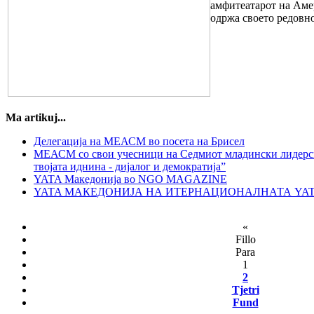
амфитеатарот на Аме
одржа своето редовн
Ma artikuj...
Делегација на МЕАСМ во посета на Брисел
МЕАСМ со свои учесници на Седмиот младински лидерс
твојата иднина - дијалог и демократија”
YATA Македонија во NGO MAGAZINE
YATA МАКЕДОНИЈА НА ИТЕРНАЦИОНАЛНАТА YA
«
Fillo
Para
1
2
Tjetri
Fund