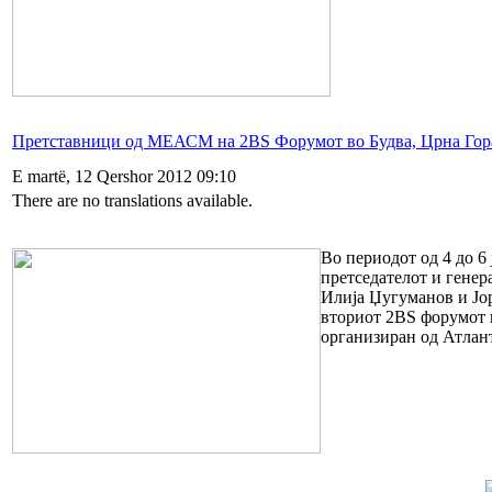
Претставници од МЕАСМ на 2BS Форумот во Будва, Црна Гор
E martë, 12 Qershor 2012 09:10
There are no translations available.
Во периодот од 4 до 6
претседателот и гене
Илија Џугуманов и Јор
вториот 2BS форумот в
организиран од Атлан