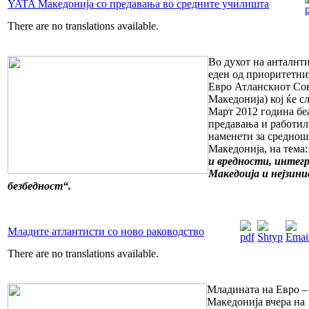
YATA Македонија со предавања во средните училишта
There are no translations available.
Во духот на анталнти
еден од приоритетни
Евро Атланскиот Со
Македонија) кој ќе с
Март 2012 година бе
предавања и работил
наменети за среднош
Македонија, на тема
и вредности, интег
Македоија и нејзин
безбедност“.
Младите атлантисти со ново раководство
There are no translations available.
Младината на Евро –
Македонија вчера на 