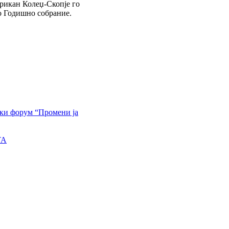
рикан Колеџ-Скопје го
о Годишно собрание.
ки форум “Промени ја
TA