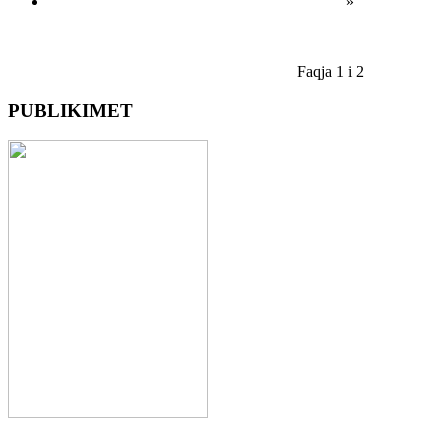
»
Faqja 1 i 2
PUBLIKIMET