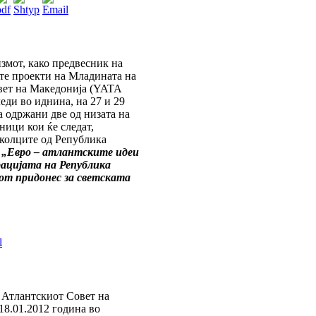
змот, како предвесник на
те проекти на Младината на
вет на Македонија (YATA
леди во иднина, на 27 и 29
а одржани две од низата на
ници кои ќе следат,
колците од Република
:
„Евро – атлантските идеи
рацијата на Република
иот придонес за светската
 Атлантскиот Совет на
18.01.2012 година во