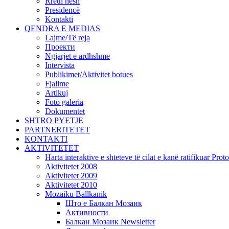
Rreth nesh
Presidencë
Kontakti
QENDRA E MEDIAS
Lajme/Të reja
Проекти
Ngjarjet e ardhshme
Intervista
Publikimet/Aktivitet botues
Fjalime
Artikuj
Foto galeria
Dokumentet
SHTRO PYETJE
PARTNERITETET
KONTAKTI
AKTIVITETET
Harta interaktive e shteteve të cilat e kanë ratifikuar Pr
Aktivitetet 2008
Aktivitetet 2009
Aktivitetet 2010
Mozaiku Ballkanik
Што е Балкан Мозаик
Активности
Балкан Мозаик Newsletter