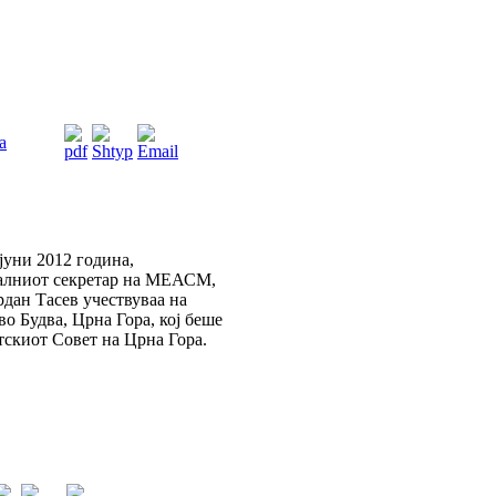
а
 јуни 2012 година,
ралниот секретар на МЕАСМ,
дан Тасев учествуваа на
о Будва, Црна Гора, кој беше
тскиот Совет на Црна Гора.