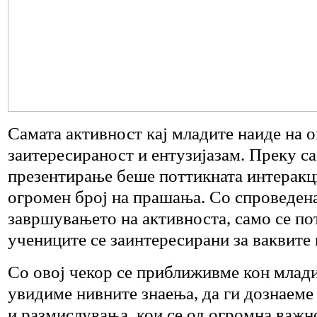
Самата активност кај младите наиде на 
заитересираност и ентузијазам. Преку с
презентирање беше поттикната интеракци
огромен број на прашања. Со спроведена
завршувањето на активноста, само се по
учениците се заинтересирани за ваквите
Со овој чекор се приближивме кон младит
увидиме нивните знаења, да ги дознаеме
и размислувања, кои се од огромна важн