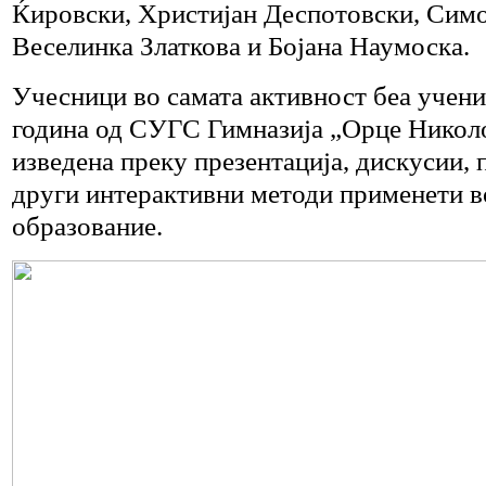
Ќировски, Христијан Деспотовски, Сим
Веселинка Златкова и Бојана Наумоска.
Учесници во самата активност беа учениц
година од СУГС Гимназија „Орце Николо
изведена преку презентација, дискусии,
други интерактивни методи применети 
образование.