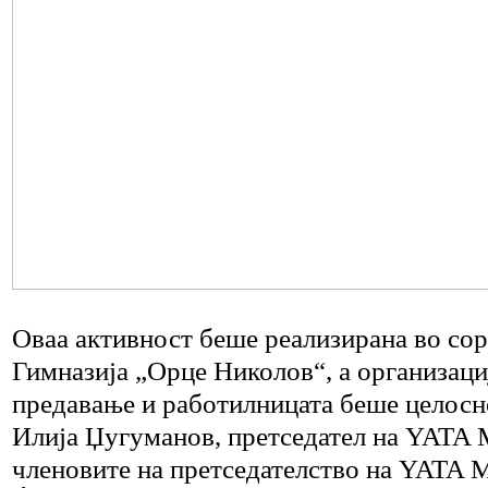
Оваа активност беше реализирана во со
Гимназија „Орце Николов“, а организаци
предавање и работилницата беше целосн
Илија Џугуманов, претседател на YATA 
членовите на претседателство на YATA М