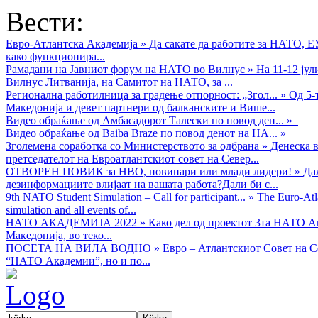
Вести:
Евро-Атлантска Академија
»
Да сакате да работите за НАТО, 
како функционира...
Рамадани на Јавниот форум на НАТО во Вилнус
»
На 11-12 ју
Вилнус Литванија, на Самитот на НАТО, за ...
Регионална работилница за градење отпорност: „Згол...
»
Од 5-
Македонија и девет партнери од балканските и Више...
Видео обраќањe од Амбасадорот Талески по повод ден...
»
Видео обраќање од Baiba Braze по повод денот на НА...
»
Зголемена соработка со Министерството за одбрана
»
Денеска в
претседателот на Евроатлантскиот совет на Север...
ОТВОРЕН ПОВИК за НВО, новинари или млади лидери!
»
Да
дезинформациите влијаат на вашата работа?Дали би с...
9th NATO Student Simulation – Call for participant...
»
The Euro-Atla
simulation and all events of...
НАТО АКАДЕМИЈА 2022
»
Како дел од проектот 3та НАТО Ак
Македонија, во теко...
ПОСЕТА НА ВИЛА ВОДНО
»
Евро – Атлантскиот Совет на С
“НАТО Академии”, но и по...