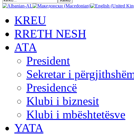
KREU
RRETH NESH
АТА
President
Sekretar i përgjithshë
Presidencë
Klubi i biznesit
Klubi i mbështetësve
YATA