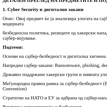
ДЕТАЛЕН ПРЕГЛЕД НА ПРЕДМЕТИТЕ И П
1. Cyber Security и дигитални закани
Опис: Овој предмет ќе ја анализира улогата на сај
модерната
безбедносна политика, ризиците од хакерски нап
сајбер-војување.
Подтеми:
Основи на сајбер-безбедност и дигитална хигиена
Напредни сајбер-закани: Ransomware, phishing, d
Државно поддржани хакерски групи и нивната уло
Меѓународна правна рамка за сајбер-безбедност (
Convention)
Стратегии на НАТО и ЕУ за одбрана од сајбер-нап
Вештачка интелигенција и безбедност