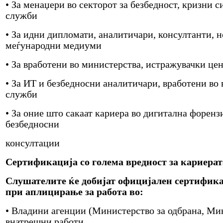
• За менаџери во секторот за безбедност, кризни 
служби
• За идни дипломати, аналитичари, консултанти, 
меѓународни медиуми
• За вработени во министерства, истражувачки це
• За ИТ и безбедносни аналитичари, вработени во
служби
• За оние што сакаат кариера во дигитална форенз
безбедносни
консултации
Сертификација со голема вредност за кариерат
Слушателите ќе добијат официјален сертифика
при аплицирање за работа во:
• Владини агенции (Министерство за одбрана, Ми
внатрешни работи,