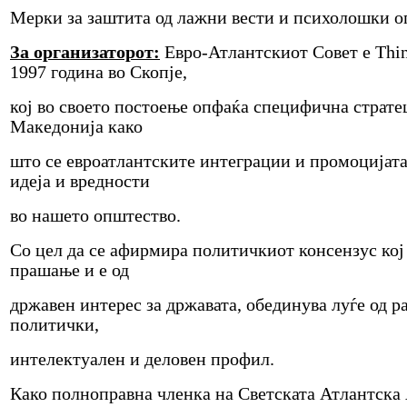
Мерки за заштита од лажни вести и психолошки 
За организаторот:
Евро-Атлантскиот Совет е Thi
1997 година во Скопје,
кој во своето постоење опфаќа специфична страте
Македонија како
што се евроатлантските интеграции и промоцијата
идеја и вредности
во нашето општество.
Со цел да се афирмира политичкиот консензус кој
прашање и е од
државен интерес за државата, обединува луѓе од 
политички,
интелектуален и деловен профил.
Како полноправна членка на Светската Атлантска