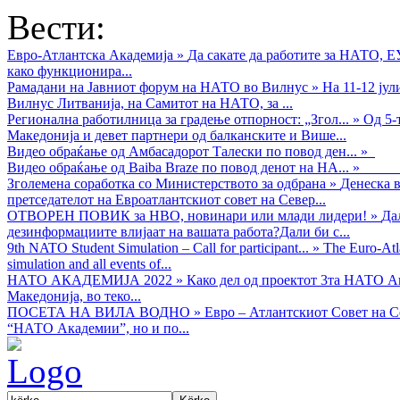
Вести:
Евро-Атлантска Академија
»
Да сакате да работите за НАТО, 
како функционира...
Рамадани на Јавниот форум на НАТО во Вилнус
»
На 11-12 ју
Вилнус Литванија, на Самитот на НАТО, за ...
Регионална работилница за градење отпорност: „Згол...
»
Од 5-
Македонија и девет партнери од балканските и Више...
Видео обраќањe од Амбасадорот Талески по повод ден...
»
Видео обраќање од Baiba Braze по повод денот на НА...
»
Зголемена соработка со Министерството за одбрана
»
Денеска в
претседателот на Евроатлантскиот совет на Север...
ОТВОРЕН ПОВИК за НВО, новинари или млади лидери!
»
Да
дезинформациите влијаат на вашата работа?Дали би с...
9th NATO Student Simulation – Call for participant...
»
The Euro-Atla
simulation and all events of...
НАТО АКАДЕМИЈА 2022
»
Како дел од проектот 3та НАТО Ак
Македонија, во теко...
ПОСЕТА НА ВИЛА ВОДНО
»
Евро – Атлантскиот Совет на С
“НАТО Академии”, но и по...