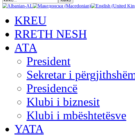
KREU
RRETH NESH
АТА
President
Sekretar i përgjithshë
Presidencë
Klubi i biznesit
Klubi i mbështetësve
YATA