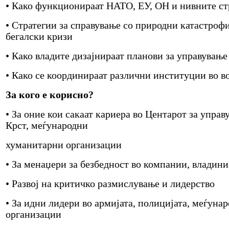
• Како функционираат НАТО, ЕУ, ОН и нивните ст
• Стратегии за справување со природни катастроф
бегалски кризи
• Како владите дизајнираат планови за управување
• Како се координираат различни институции во в
За кого е корисно?
• За оние кои сакаат кариера во Центарот за управ
Крст, меѓународни
хуманитарни организации
• За менаџери за безбедност во компании, владин
• Развој на критичко размислување и лидерство
• За идни лидери во армијата, полицијата, меѓуна
организации