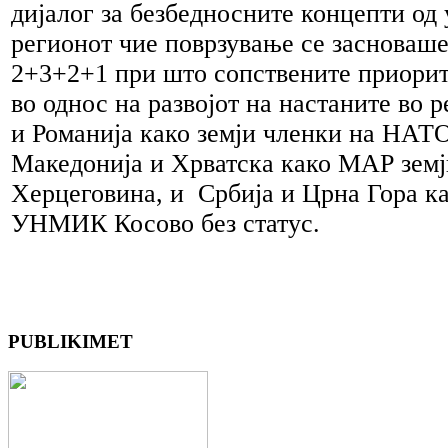
дијалог за безбедносните концепти од
регионот чие поврзување се засноваше
2+3+2+1 при што сопствените приорит
во однос на развојот на настаните во р
и Романија како земји членки на НАТО
Македонија и Хрватска како МАР земј
Херцеговина, и Србија и Црна Гора к
УНМИК Косово без статус.
PUBLIKIMET