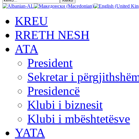
KREU
RRETH NESH
АТА
President
Sekretar i përgjithshë
Presidencë
Klubi i biznesit
Klubi i mbështetësve
YATA