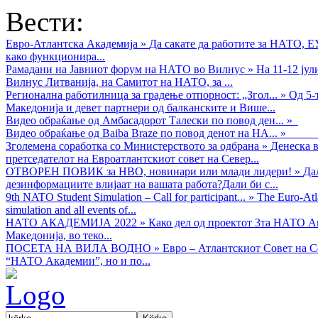
Вести:
Евро-Атлантска Академија
»
Да сакате да работите за НАТО, 
како функционира...
Рамадани на Јавниот форум на НАТО во Вилнус
»
На 11-12 ју
Вилнус Литванија, на Самитот на НАТО, за ...
Регионална работилница за градење отпорност: „Згол...
»
Од 5-
Македонија и девет партнери од балканските и Више...
Видео обраќањe од Амбасадорот Талески по повод ден...
»
Видео обраќање од Baiba Braze по повод денот на НА...
»
Зголемена соработка со Министерството за одбрана
»
Денеска в
претседателот на Евроатлантскиот совет на Север...
ОТВОРЕН ПОВИК за НВО, новинари или млади лидери!
»
Да
дезинформациите влијаат на вашата работа?Дали би с...
9th NATO Student Simulation – Call for participant...
»
The Euro-Atla
simulation and all events of...
НАТО АКАДЕМИЈА 2022
»
Како дел од проектот 3та НАТО Ак
Македонија, во теко...
ПОСЕТА НА ВИЛА ВОДНО
»
Евро – Атлантскиот Совет на С
“НАТО Академии”, но и по...