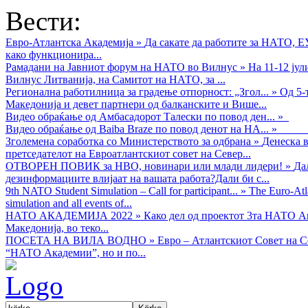
Вести:
Евро-Атлантска Академија
»
Да сакате да работите за НАТО, 
како функционира...
Рамадани на Јавниот форум на НАТО во Вилнус
»
На 11-12 ју
Вилнус Литванија, на Самитот на НАТО, за ...
Регионална работилница за градење отпорност: „Згол...
»
Од 5-
Македонија и девет партнери од балканските и Више...
Видео обраќањe од Амбасадорот Талески по повод ден...
»
Видео обраќање од Baiba Braze по повод денот на НА...
»
Зголемена соработка со Министерството за одбрана
»
Денеска в
претседателот на Евроатлантскиот совет на Север...
ОТВОРЕН ПОВИК за НВО, новинари или млади лидери!
»
Да
дезинформациите влијаат на вашата работа?Дали би с...
9th NATO Student Simulation – Call for participant...
»
The Euro-Atla
simulation and all events of...
НАТО АКАДЕМИЈА 2022
»
Како дел од проектот 3та НАТО Ак
Македонија, во теко...
ПОСЕТА НА ВИЛА ВОДНО
»
Евро – Атлантскиот Совет на С
“НАТО Академии”, но и по...