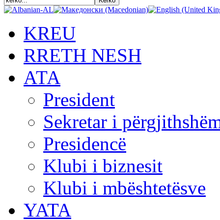
KREU
RRETH NESH
АТА
President
Sekretar i përgjithshë
Presidencë
Klubi i biznesit
Klubi i mbështetësve
YATA