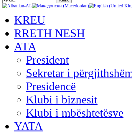
KREU
RRETH NESH
АТА
President
Sekretar i përgjithshë
Presidencë
Klubi i biznesit
Klubi i mbështetësve
YATA