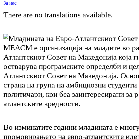
За нас
There are no translations available.
Младината на Евро-Атлантскиот Совет 
МЕАСМ е организација на младите во ра
Атлантскиот Совет на Македонија која г
остварува програмските определби и цел
Атлантскиот Совет на Македонија. Oснов
страна на група на амбициозни студенти
политичари, кои беа заинтересирани за р
атлантските вредности.
Во изминатите години младината е многу
промовирањето на евро-атлантските иде