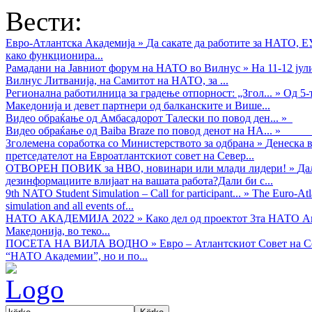
Вести:
Евро-Атлантска Академија
»
Да сакате да работите за НАТО, 
како функционира...
Рамадани на Јавниот форум на НАТО во Вилнус
»
На 11-12 ју
Вилнус Литванија, на Самитот на НАТО, за ...
Регионална работилница за градење отпорност: „Згол...
»
Од 5-
Македонија и девет партнери од балканските и Више...
Видео обраќањe од Амбасадорот Талески по повод ден...
»
Видео обраќање од Baiba Braze по повод денот на НА...
»
Зголемена соработка со Министерството за одбрана
»
Денеска в
претседателот на Евроатлантскиот совет на Север...
ОТВОРЕН ПОВИК за НВО, новинари или млади лидери!
»
Да
дезинформациите влијаат на вашата работа?Дали би с...
9th NATO Student Simulation – Call for participant...
»
The Euro-Atla
simulation and all events of...
НАТО АКАДЕМИЈА 2022
»
Како дел од проектот 3та НАТО Ак
Македонија, во теко...
ПОСЕТА НА ВИЛА ВОДНО
»
Евро – Атлантскиот Совет на С
“НАТО Академии”, но и по...