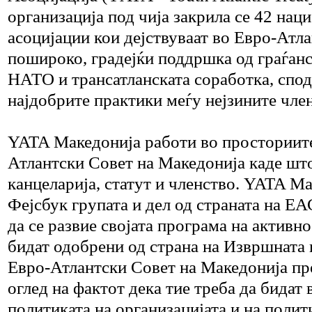
организација под чија закрила се 42 нац
асоцијации кои дејствуваат во Евро-Атл
пошироко, градејќи поддршка од граѓан
НАТО и трансатланската соработка, спод
најдобрите практики меѓу нејзините чле
YATA Македонија работи во просториите
Атлантски Совет на Македонија каде што
канцеларија, статут и членство. YATA Ма
Фејсбук групата и дел од страната на Е
да се развие својата програма на активно
бидат одобрени од страна на Извршната 
Евро-Атлантски Совет на Македонија пре
оглед на фактот дека тие треба да бидат 
политиката на организацијата и на полит