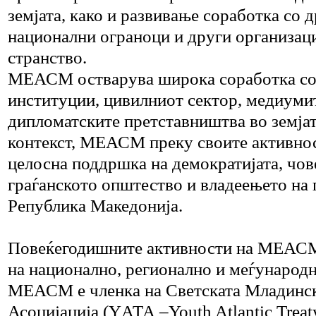
земјата, како и развивање соработка со 
национални ограноци и други организаци
странство.
МЕАСМ остварува широка соработка со
институции, цивилниот сектор, медиуми
дипломатските претставништва во земја
контекст, МЕАСМ преку своите активно
целосна поддршка на демократијата, чов
граѓанското општество и владеењето на 
Република Македонија.
Повеќегодишните активности на МЕАСМ
на национално, регионално и меѓународ
МЕАСМ е членка на Светската Младинск
Асоцијација (YАТА –Youth Atlantic Treaty