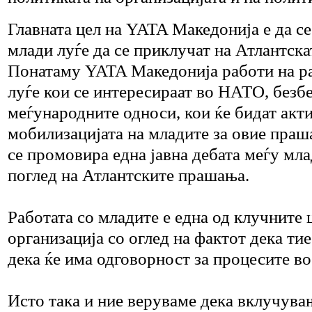
Главната цел на YATA Македонија е да се
млади луѓе да се приклучат на Атлантска
Понатаму YATA Македонија работи на раз
луѓе кои се интересираат во НАТО, безб
меѓународните односи, кои ќе бидат акт
мобилизацијата на младите за овие праша
се промовира една јавна дебата меѓу мла
поглед на Атлантските прашања.
Работата со младите е една од клучните ц
организација со оглед на фактот дека ти
дека ќе има одговорност за процесите в
Исто така и ние веруваме дека вклучува