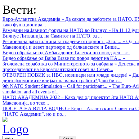
Вести:
Евро-Атлантска Академија
»
Да сакате да работите за НАТО, 
како функционира...
Рамадани на Јавниот форум на НАТО во Вилнус
»
На 11-12 ју
Вилнус Литванија, на Самитот на НАТО, за ...
Регионална работилница за градење отпорност: „Згол...
»
Од 5-
Македонија и девет партнери од балканските и Више...
Видео обраќањe од Амбасадорот Талески по повод ден...
»
Видео обраќање од Baiba Braze по повод денот на НА...
»
Зголемена соработка со Министерството за одбрана
»
Денеска в
претседателот на Евроатлантскиот совет на Север...
ОТВОРЕН ПОВИК за НВО, новинари или млади лидери!
»
Да
дезинформациите влијаат на вашата работа?Дали би с...
9th NATO Student Simulation – Call for participant...
»
The Euro-Atla
simulation and all events of...
НАТО АКАДЕМИЈА 2022
»
Како дел од проектот 3та НАТО Ак
Македонија, во теко...
ПОСЕТА НА ВИЛА ВОДНО
»
Евро – Атлантскиот Совет на С
“НАТО Академии”, но и по...