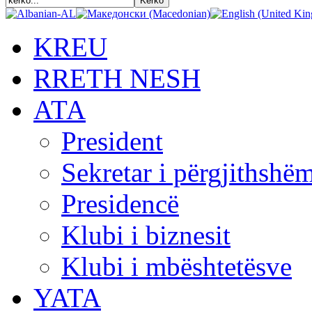
KREU
RRETH NESH
АТА
President
Sekretar i përgjithshë
Presidencë
Klubi i biznesit
Klubi i mbështetësve
YATA