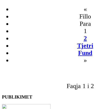
«
Fillo
Para
1
2
Tjetri
Fund
»
Faqja 1 i 2
PUBLIKIMET