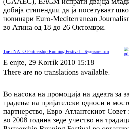
(GAAEC), ЕАСМ испрати двајца млади
добија стипендии да ја посетуваат шко
новинари Euro-Mediterranean Journalism
во Атина од 18 до 26 Октомври.
Трет NATO Partnership Running Festival – Будимпешта
E enjte, 29 Korrik 2010 15:18
There are no translations available.
Во насока на промоција на идеата за з
градење на пријателски односи и мост
партнерство, Евро-Атлантскиот Совет
во 2008 година зеде учество на трад
Partnership Running Festival во орган