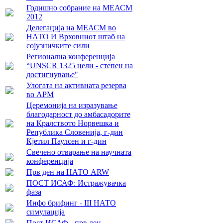
Годишно собрание на МЕАСМ
2012
Делегација на МЕАСМ во
НАТО И Врховниот штаб на
сојузничките сили
Регионална конференција
“UNSCR 1325 цели - степен на
достигнување"
Улогата на активната резерва
во АРМ
Церемонија на изразување
благодарност до амбасадорите
на Кралството Норвешка и
Република Словенија, г-дин
Кјетил Паулсен и г-дин
Свечено отварање на научната
конференција
Прв ден на НАТО ARW
ПОСТ ИСАФ: Истражувачка
фаза
Инфо брифинг - III НАТО
симулација
Пост ИСАФ - прв ден