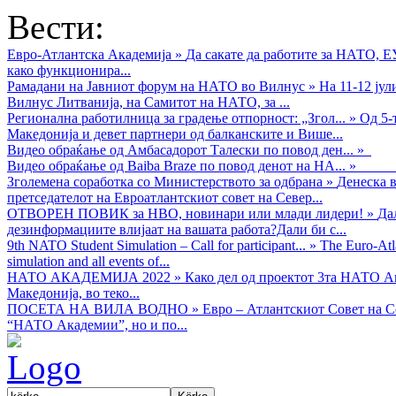
Вести:
Евро-Атлантска Академија
»
Да сакате да работите за НАТО, 
како функционира...
Рамадани на Јавниот форум на НАТО во Вилнус
»
На 11-12 ју
Вилнус Литванија, на Самитот на НАТО, за ...
Регионална работилница за градење отпорност: „Згол...
»
Од 5-
Македонија и девет партнери од балканските и Више...
Видео обраќањe од Амбасадорот Талески по повод ден...
»
Видео обраќање од Baiba Braze по повод денот на НА...
»
Зголемена соработка со Министерството за одбрана
»
Денеска в
претседателот на Евроатлантскиот совет на Север...
ОТВОРЕН ПОВИК за НВО, новинари или млади лидери!
»
Да
дезинформациите влијаат на вашата работа?Дали би с...
9th NATO Student Simulation – Call for participant...
»
The Euro-Atla
simulation and all events of...
НАТО АКАДЕМИЈА 2022
»
Како дел од проектот 3та НАТО Ак
Македонија, во теко...
ПОСЕТА НА ВИЛА ВОДНО
»
Евро – Атлантскиот Совет на С
“НАТО Академии”, но и по...