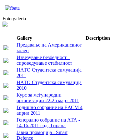
Foto galeria
Gallery
Description
Предавање на Американскиот
колеџ
Извезување безбедност –
спроведување стабилност
НАТО Студентска симулација
2011
НАТО Студентска симулација
2010
Курс за меѓународни
организации 22-25 март 2011
Годишно собрание на ЕАСМ 4
април 2011
Генерално собрание на АТА -
14-16.2011 год, Тирана
Jавна промоција - Smart
Defence