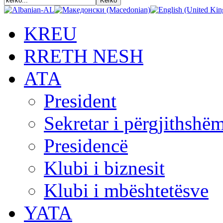
KREU
RRETH NESH
АТА
President
Sekretar i përgjithshë
Presidencë
Klubi i biznesit
Klubi i mbështetësve
YATA