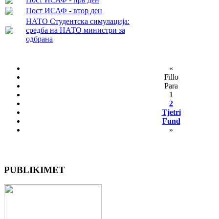
Пост ИСАФ - втор ден
НАТО Студентска симулација:
средба на НАТО министри за
одбрана
«
Fillo
Para
1
2
Tjetri
Fund
»
PUBLIKIMET