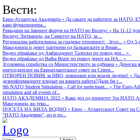
Вести:
Евро-Атлантска Академија
»
Да сакате да работите за НАТО, 
како функционира...
Рамадани на Јавниот форум на НАТО во Вилнус
»
На 11-12 ју
Вилнус Литванија, на Самитот на НАТО, за ...
Регионална работилница за градење отпорност: „Згол...
»
Од 5-
Македонија и девет партнери од балканските и Више...
Видео обраќањe од Амбасадорот Талески по повод ден...
»
Видео обраќање од Baiba Braze по повод денот на НА...
»
Зголемена соработка со Министерството за одбрана
»
Денеска в
претседателот на Евроатлантскиот совет на Север...
ОТВОРЕН ПОВИК за НВО, новинари или млади лидери!
»
Да
дезинформациите влијаат на вашата работа?Дали би с...
9th NATO Student Simulation – Call for participant...
»
The Euro-Atla
simulation and all events of...
НАТО АКАДЕМИЈА 2022
»
Како дел од проектот 3та НАТО Ак
Македонија, во теко...
ПОСЕТА НА ВИЛА ВОДНО
»
Евро – Атлантскиот Совет на С
“НАТО Академии”, но и по...