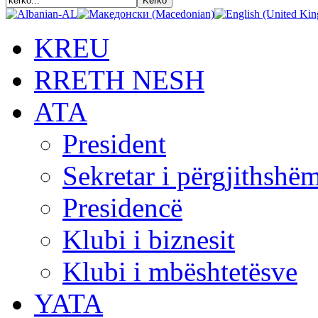
KREU
RRETH NESH
АТА
President
Sekretar i përgjithshë
Presidencë
Klubi i biznesit
Klubi i mbështetësve
YATA