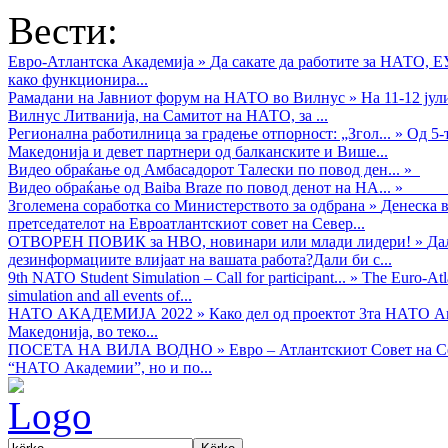
Вести:
Евро-Атлантска Академија
»
Да сакате да работите за НАТО, 
како функционира...
Рамадани на Јавниот форум на НАТО во Вилнус
»
На 11-12 ју
Вилнус Литванија, на Самитот на НАТО, за ...
Регионална работилница за градење отпорност: „Згол...
»
Од 5-
Македонија и девет партнери од балканските и Више...
Видео обраќањe од Амбасадорот Талески по повод ден...
»
Видео обраќање од Baiba Braze по повод денот на НА...
»
Зголемена соработка со Министерството за одбрана
»
Денеска в
претседателот на Евроатлантскиот совет на Север...
ОТВОРЕН ПОВИК за НВО, новинари или млади лидери!
»
Да
дезинформациите влијаат на вашата работа?Дали би с...
9th NATO Student Simulation – Call for participant...
»
The Euro-Atla
simulation and all events of...
НАТО АКАДЕМИЈА 2022
»
Како дел од проектот 3та НАТО Ак
Македонија, во теко...
ПОСЕТА НА ВИЛА ВОДНО
»
Евро – Атлантскиот Совет на С
“НАТО Академии”, но и по...