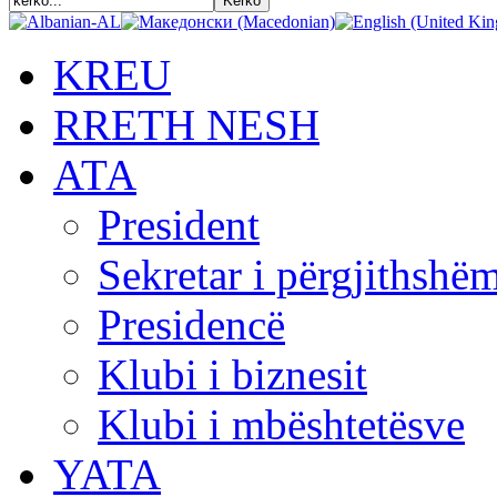
KREU
RRETH NESH
АТА
President
Sekretar i përgjithshë
Presidencë
Klubi i biznesit
Klubi i mbështetësve
YATA