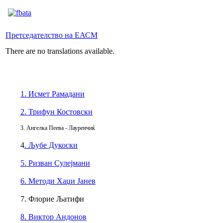
Претседателство на ЕАСМ
There are no translations available.
1. Исмет Рамадани
2. Трифун Костовски
3. Ангелка Пеева - Лауренчиќ
4
. Љубе Дукоски
5. Ризван Сулејмани
6. Методи Хаџи Јанев
7. Флорие Љатифи
8. Виктор Андонов