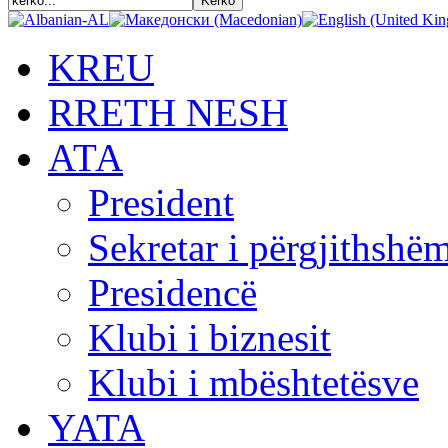
KREU
RRETH NESH
АТА
President
Sekretar i përgjithshë
Presidencë
Klubi i biznesit
Klubi i mbështetësve
YATA