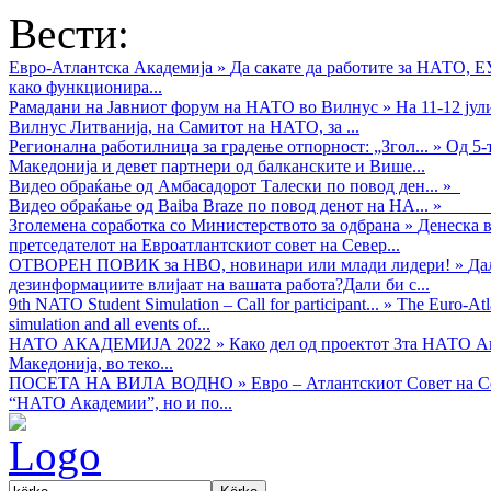
Вести:
Евро-Атлантска Академија
»
Да сакате да работите за НАТО, 
како функционира...
Рамадани на Јавниот форум на НАТО во Вилнус
»
На 11-12 ју
Вилнус Литванија, на Самитот на НАТО, за ...
Регионална работилница за градење отпорност: „Згол...
»
Од 5-
Македонија и девет партнери од балканските и Више...
Видео обраќањe од Амбасадорот Талески по повод ден...
»
Видео обраќање од Baiba Braze по повод денот на НА...
»
Зголемена соработка со Министерството за одбрана
»
Денеска в
претседателот на Евроатлантскиот совет на Север...
ОТВОРЕН ПОВИК за НВО, новинари или млади лидери!
»
Да
дезинформациите влијаат на вашата работа?Дали би с...
9th NATO Student Simulation – Call for participant...
»
The Euro-Atla
simulation and all events of...
НАТО АКАДЕМИЈА 2022
»
Како дел од проектот 3та НАТО Ак
Македонија, во теко...
ПОСЕТА НА ВИЛА ВОДНО
»
Евро – Атлантскиот Совет на С
“НАТО Академии”, но и по...