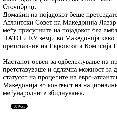
Стоунбриџ.
Домаќин на појадокот беше претседате
Атлантски Совет на Македонија Лазар
меѓу присутните на појадокот беа амб
НАТО и ЕУ земји во Македонија како 
претставник на Европската Комисија 
Настанот освен за одбележување на п
претставуваше и одлична можност за д
статусот на процесите на евро-атлантс
Македонија во контекст на националн
меѓународните збиднувања.