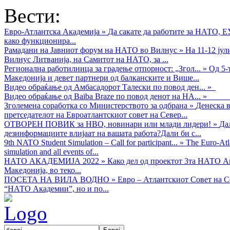
Вести:
Евро-Атлантска Академија
»
Да сакате да работите за НАТО, 
како функционира...
Рамадани на Јавниот форум на НАТО во Вилнус
»
На 11-12 ју
Вилнус Литванија, на Самитот на НАТО, за ...
Регионална работилница за градење отпорност: „Згол...
»
Од 5-
Македонија и девет партнери од балканските и Више...
Видео обраќањe од Амбасадорот Талески по повод ден...
»
Видео обраќање од Baiba Braze по повод денот на НА...
»
Зголемена соработка со Министерството за одбрана
»
Денеска в
претседателот на Евроатлантскиот совет на Север...
ОТВОРЕН ПОВИК за НВО, новинари или млади лидери!
»
Да
дезинформациите влијаат на вашата работа?Дали би с...
9th NATO Student Simulation – Call for participant...
»
The Euro-Atla
simulation and all events of...
НАТО АКАДЕМИЈА 2022
»
Како дел од проектот 3та НАТО Ак
Македонија, во теко...
ПОСЕТА НА ВИЛА ВОДНО
»
Евро – Атлантскиот Совет на С
“НАТО Академии”, но и по...