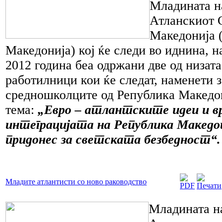
Младината н
Атланскиот 
Македонија 
Македонија) кој ќе следи во иднина, н
2012 година беа одржани две од низат
работилници кои ќе следат, наменети з
средношколците од Република Македон
тема:
„Евро – атлантските идеи и в
интеграцијата на Република Македои
придонес за светската безбедност“.
Младите атлантисти со ново раководство
Младината н