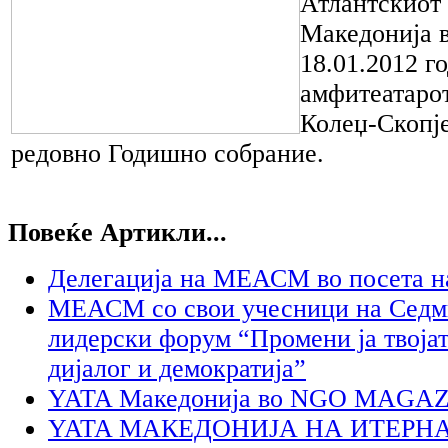
Атлантскиот 
Македонија в
18.01.2012 г
амфитеатаро
Колеџ-Скопје
редовно Годишно собрание.
Повеќе Артикли...
Делегација на МЕАСМ во посета н
МЕАСМ со свои учесници на Седм
лидерски форум “Промени ја твојат
дијалог и демократија”
YATA Македонија во NGO MAGA
YATA МАКЕДОНИЈА НА ИТЕР