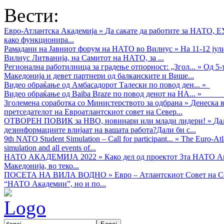
Вести:
Евро-Атлантска Академија
»
Да сакате да работите за НАТО, 
како функционира...
Рамадани на Јавниот форум на НАТО во Вилнус
»
На 11-12 ју
Вилнус Литванија, на Самитот на НАТО, за ...
Регионална работилница за градење отпорност: „Згол...
»
Од 5-
Македонија и девет партнери од балканските и Више...
Видео обраќањe од Амбасадорот Талески по повод ден...
»
Видео обраќање од Baiba Braze по повод денот на НА...
»
Зголемена соработка со Министерството за одбрана
»
Денеска в
претседателот на Евроатлантскиот совет на Север...
ОТВОРЕН ПОВИК за НВО, новинари или млади лидери!
»
Да
дезинформациите влијаат на вашата работа?Дали би с...
9th NATO Student Simulation – Call for participant...
»
The Euro-Atla
simulation and all events of...
НАТО АКАДЕМИЈА 2022
»
Како дел од проектот 3та НАТО Ак
Македонија, во теко...
ПОСЕТА НА ВИЛА ВОДНО
»
Евро – Атлантскиот Совет на С
“НАТО Академии”, но и по...