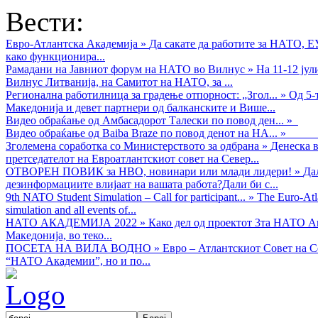
Вести:
Евро-Атлантска Академија
»
Да сакате да работите за НАТО, 
како функционира...
Рамадани на Јавниот форум на НАТО во Вилнус
»
На 11-12 ју
Вилнус Литванија, на Самитот на НАТО, за ...
Регионална работилница за градење отпорност: „Згол...
»
Од 5-
Македонија и девет партнери од балканските и Више...
Видео обраќањe од Амбасадорот Талески по повод ден...
»
Видео обраќање од Baiba Braze по повод денот на НА...
»
Зголемена соработка со Министерството за одбрана
»
Денеска в
претседателот на Евроатлантскиот совет на Север...
ОТВОРЕН ПОВИК за НВО, новинари или млади лидери!
»
Да
дезинформациите влијаат на вашата работа?Дали би с...
9th NATO Student Simulation – Call for participant...
»
The Euro-Atla
simulation and all events of...
НАТО АКАДЕМИЈА 2022
»
Како дел од проектот 3та НАТО Ак
Македонија, во теко...
ПОСЕТА НА ВИЛА ВОДНО
»
Евро – Атлантскиот Совет на С
“НАТО Академии”, но и по...