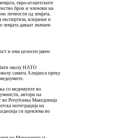
емјата, евро-атлантските
нство брои и членови на
ни личности од земјата,
 експертиза, влијание и
 земјата даваат значаен
ст и има целосен јавен
ебати околу НАТО
околу самата Алијанса преку
 медиумите.
ка со медимуите во
лумнисти, автори на
т во Република Македонија
нтска интеграција на
едноија ги превзема во
вет на Македонија ја