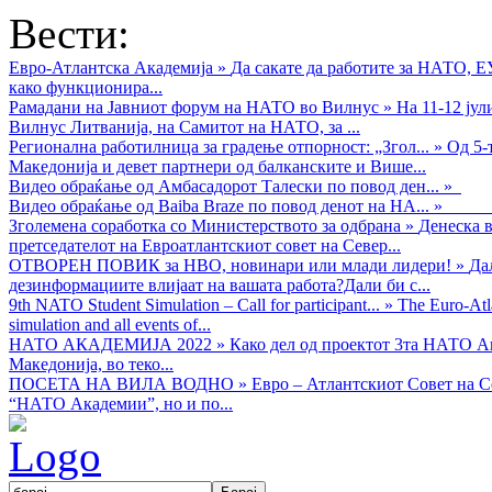
Вести:
Евро-Атлантска Академија
»
Да сакате да работите за НАТО, 
како функционира...
Рамадани на Јавниот форум на НАТО во Вилнус
»
На 11-12 ју
Вилнус Литванија, на Самитот на НАТО, за ...
Регионална работилница за градење отпорност: „Згол...
»
Од 5-
Македонија и девет партнери од балканските и Више...
Видео обраќањe од Амбасадорот Талески по повод ден...
»
Видео обраќање од Baiba Braze по повод денот на НА...
»
Зголемена соработка со Министерството за одбрана
»
Денеска в
претседателот на Евроатлантскиот совет на Север...
ОТВОРЕН ПОВИК за НВО, новинари или млади лидери!
»
Да
дезинформациите влијаат на вашата работа?Дали би с...
9th NATO Student Simulation – Call for participant...
»
The Euro-Atla
simulation and all events of...
НАТО АКАДЕМИЈА 2022
»
Како дел од проектот 3та НАТО Ак
Македонија, во теко...
ПОСЕТА НА ВИЛА ВОДНО
»
Евро – Атлантскиот Совет на С
“НАТО Академии”, но и по...