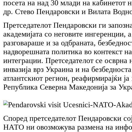
посета на над 30 млади на кабинетот н
др. Стево Пендаровски и Вилата Водно
Претседателот Пендаровски ги запозн
академијата со неговите ингеренции, а
разговараше и за одбраната, безбеднос
надворешната политика во контекст н
интеграции. Претседателот се осврна 
инвазија врз Украина и на безбедноста
атлантскиот регион, реафирмирајќи ја
Република Северна Македонија за Укр
Според претседателот Пендаровски со
НАТО ни овозможува размена на инф