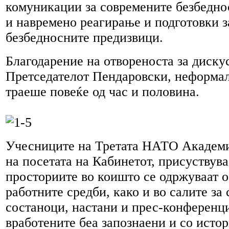
комуникации за современите безбедно
и навремено реагирање и подготовки з
безбедносните предизвици.
Благодарение на отвореноста за диску
Претседателот Пендаровски, неформал
траеше повеќе од час и половина.
Учесниците на Третата НАТО Академиј
на посетата на Кабинетот, присуствува
просториите во коишто се одржуваат 
работните средби, како и во салите за 
состаноци, настани и прес-конференц
вработените беа запознаени и со истор