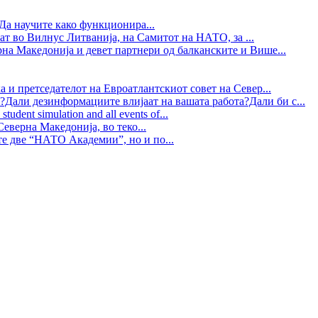
Да научите како функционира...
ат во Вилнус Литванија, на Самитот на НАТО, за ...
рна Македонија и девет партнери од балканските и Више...
 и претседателот на Евроатлантскиот совет на Север...
?Дали дезинформациите влијаат на вашата работа?Дали би с...
tudent simulation and all events of...
еверна Македонија, во теко...
те две “НАТО Академии”, но и по...