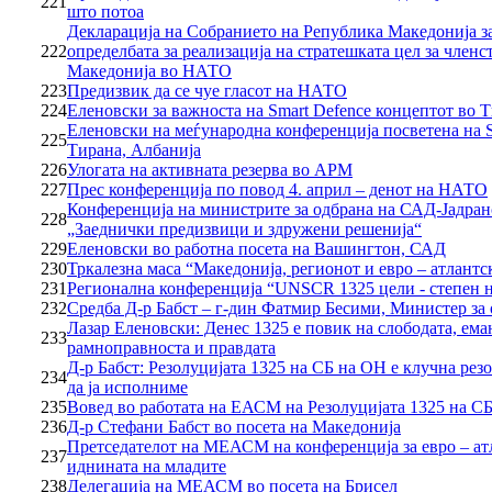
221
што потоа
Декларација на Собранието на Република Македонија з
222
определбата за реализација на стратешката цел за член
Македонија во НАТО
223
Предизвик да се чуе гласот на НАТО
224
Еленовски за важноста на Smart Defence концептот во 
Еленовски на меѓународна конференција посветена на S
225
Тирана, Албанија
226
Улогата на активната резерва во АРМ
227
Прес конференција по повод 4. април – денот на НАТО
Конференција на министрите за одбрана на САД-Јадран
228
„Заеднички предизвици и здружени решенија“
229
Еленовски во работна посета на Вашингтон, САД
230
Тркалезна маса “Македонија, регионот и евро – атлант
231
Регионална конференција “UNSCR 1325 цели - степен 
232
Средба Д-р Бабст – г-дин Фатмир Бесими, Министер за
Лазар Еленовски: Денес 1325 е повик на слободата, ема
233
рамноправноста и правдата
Д-р Бабст: Резолуцијата 1325 на СБ на ОН е клучна резо
234
да ја исполниме
235
Вовед во работата на ЕАСМ на Резолуцијата 1325 на С
236
Д-р Стефани Бабст во посета на Македонија
Претседателот на МЕАСМ на конференција за евро – ат
237
иднината на младите
238
Делегација на МЕАСМ во посета на Брисел