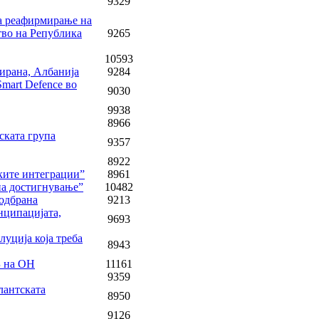
9329
а реафирмирање на
ство на Република
9265
10593
Тирана, Албанија
9284
mart Defence во
9030
9938
8966
ската група
9357
8922
ските интеграции”
8961
на достигнување”
10482
 одбрана
9213
нципацијата,
9693
луција која треба
8943
Б на ОН
11161
9359
лантската
8950
9126