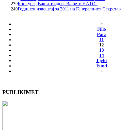
239
Конкурс „Вашите идеи, Вашето НАТО“
240
Годишен извештај за 2011 на Генералниот Секретар
«
Fillo
Para
11
12
13
14
Tjetri
Fund
»
PUBLIKIMET