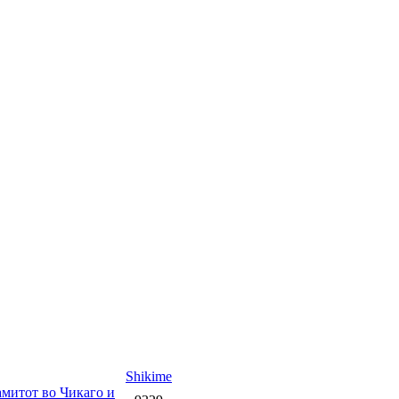
Shikime
амитот во Чикаго и