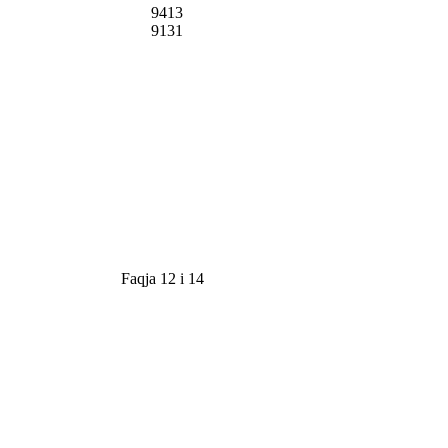
9413
9131
Faqja 12 i 14