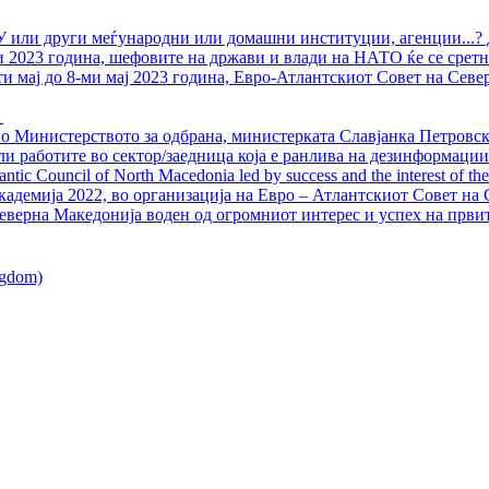
У или други меѓународни или домашни институции, агенции...? 
ли 2023 година, шефовите на држави и влади на НАТО ќе се сретн
ти мај до 8-ми мај 2023 година, Евро-Атлантскиот Совет на Севе
о Министерството за одбрана, министерката Славјанка Петровска
ли работите во сектор/заедница која е ранлива на дезинформации
ntic Council of North Macedonia led by success and the interest of the s
адемија 2022, во организација на Евро – Атлантскиот Совет на С
еверна Македонија воден од огромниот интерес и успех на први