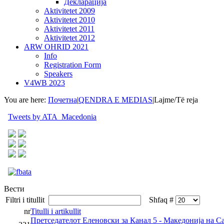
Декларација
Aktivitetet 2009
Aktivitetet 2010
Aktivitetet 2011
Aktivitetet 2012
ARW OHRID 2021
Info
Registration Form
Speakers
V4WB 2023
You are here:
Почетна
|
QENDRA E MEDIAS
|
Lajme/Të reja
Tweets by ATA_Macedonia
Вести
Filtri i titullit
Shfaq #
nr
Titulli i artikullit
Претседателот Еленовски за Канал 5 - Македонија на С