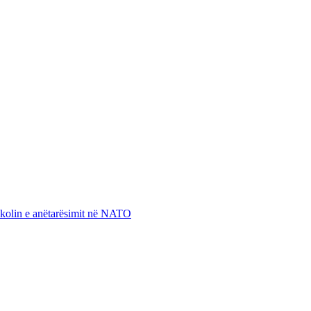
otokolin e anëtarësimit në NATO