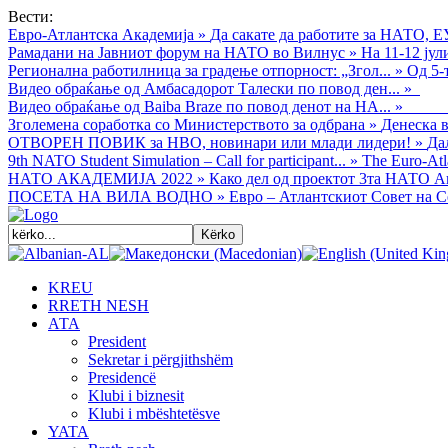
Вести:
Евро-Атлантска Академија
»
Да сакате да работите за НАТО, Е
Рамадани на Јавниот форум на НАТО во Вилнус
»
На 11-12 ју
Регионална работилница за градење отпорност: „Згол...
»
Од 5-
Видео обраќањe од Амбасадорот Талески по повод ден...
»
Видео обраќање од Baiba Braze по повод денот на НА...
»
Зголемена соработка со Министерството за одбрана
»
Денеска в
ОТВОРЕН ПОВИК за НВО, новинари или млади лидери!
»
Да
9th NATO Student Simulation – Call for participant...
»
The Euro-Atla
НАТО АКАДЕМИЈА 2022
»
Како дел од проектот 3та НАТО Ак
ПОСЕТА НА ВИЛА ВОДНО
»
Евро – Атлантскиот Совет на С
KREU
RRETH NESH
АТА
President
Sekretar i përgjithshëm
Presidencë
Klubi i biznesit
Klubi i mbështetësve
YATA