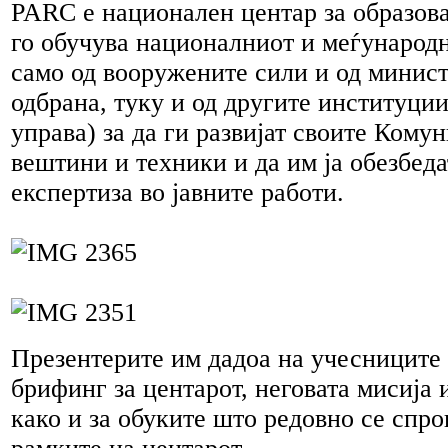
PARC е национален центар за образова
го обучува националниот и меѓународн
само од вооружените сили и од минист
одбрана, туку и од другите институци
управа) за да ги развијат своите Кому
вештини и техники и да им ја обезбеда
експертиза во јавните работи.
Презентерите им дадоа на учесниците
брифинг за центарот, неговата мисија 
како и за обуките што редовно се спро