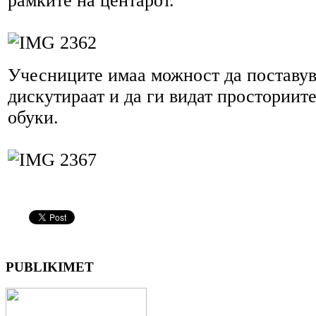
рамките на центарот.
Учесниците имаа можност да поставув
дискутираат и да ги видат просториит
обуки.
PUBLIKIMET