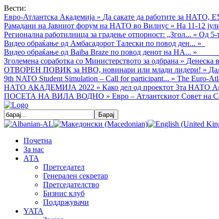
Вести:
Евро-Атлантска Академија
»
Да сакате да работите за НАТО, Е
Рамадани на Јавниот форум на НАТО во Вилнус
»
На 11-12 ју
Регионална работилница за градење отпорност: „Згол...
»
Од 5-
Видео обраќањe од Амбасадорот Талески по повод ден...
»
Видео обраќање од Baiba Braze по повод денот на НА...
»
Зголемена соработка со Министерството за одбрана
»
Денеска в
ОТВОРЕН ПОВИК за НВО, новинари или млади лидери!
»
Да
9th NATO Student Simulation – Call for participant...
»
The Euro-Atla
НАТО АКАДЕМИЈА 2022
»
Како дел од проектот 3та НАТО Ак
ПОСЕТА НА ВИЛА ВОДНО
»
Евро – Атлантскиот Совет на С
Почетна
За нас
АТА
Претседател
Генерален секретар
Претседателство
Бизнис клуб
Поддржувачи
YATA