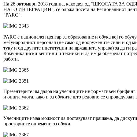
На 26 октомври 2018 година, како дел од "ШКОЛАTA ЗА 
НАТО ИНТЕГРАЦИИ", се одржа посета на Регионалниот центар
"PARC".
PARC е национален центар за образование и обука кој го обуч
меѓународниот персонал (не само од вооружените сили и од ми
туку и од другите институции на државната управа) за да ги ра
Комуникациски вештини и техники и да им ја обезбедат потреб
работи.
Презентерите им дадоа на учесниците информативен брифинг з
и општа улога, како и за обуките што редовно се спроведуваат 
Учесниците имаа можност да поставуваат прашања, да дискутир
просториите опремени за обуки.