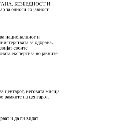
ОДБРАНА, БЕЗБЕДНОСТ И
 за односи со јавност
ува националниот и
нистерствата за одбрана,
звијат своите
ната експертиза во јавните
а центарот, неговата мисија
во рамките на центарот.
аат и да ги видат