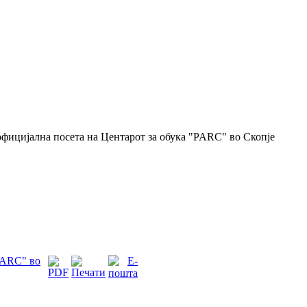
фицијална посета на Центарот за обука "PARC" во Скопје
PARC" во