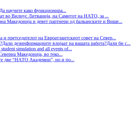
Да научите како функционира...
ат во Вилнус Литванија, на Самитот на НАТО, за ...
рна Македонија и девет партнери од балканските и Више...
 и претседателот на Евроатлантскиот совет на Север...
?Дали дезинформациите влијаат на вашата работа?Дали би с...
tudent simulation and all events of...
еверна Македонија, во теко...
те две “НАТО Академии”, но и по...