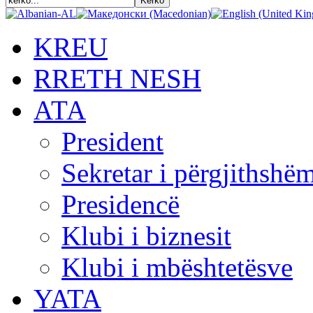
KREU
RRETH NESH
АТА
President
Sekretar i përgjithshë
Presidencë
Klubi i biznesit
Klubi i mbështetësve
YATA