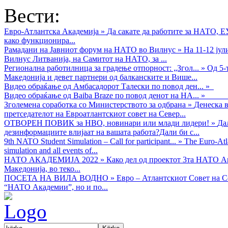
Вести:
Евро-Атлантска Академија
»
Да сакате да работите за НАТО, 
како функционира...
Рамадани на Јавниот форум на НАТО во Вилнус
»
На 11-12 ју
Вилнус Литванија, на Самитот на НАТО, за ...
Регионална работилница за градење отпорност: „Згол...
»
Од 5-
Македонија и девет партнери од балканските и Више...
Видео обраќањe од Амбасадорот Талески по повод ден...
»
Видео обраќање од Baiba Braze по повод денот на НА...
»
Зголемена соработка со Министерството за одбрана
»
Денеска в
претседателот на Евроатлантскиот совет на Север...
ОТВОРЕН ПОВИК за НВО, новинари или млади лидери!
»
Да
дезинформациите влијаат на вашата работа?Дали би с...
9th NATO Student Simulation – Call for participant...
»
The Euro-Atla
simulation and all events of...
НАТО АКАДЕМИЈА 2022
»
Како дел од проектот 3та НАТО Ак
Македонија, во теко...
ПОСЕТА НА ВИЛА ВОДНО
»
Евро – Атлантскиот Совет на С
“НАТО Академии”, но и по...