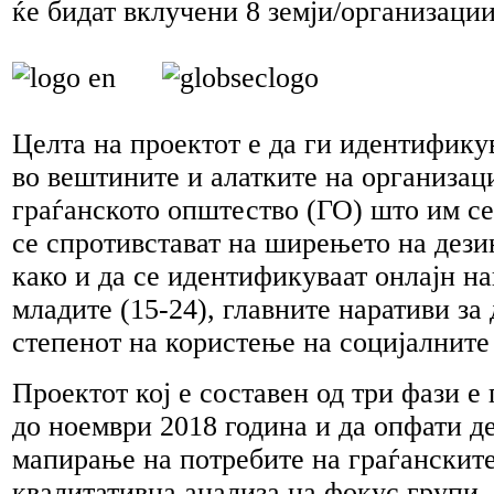
ќе бидат вклучени 8 земји/организации
Целта на проектот е да ги идентифику
во вештините и алатките на организац
граѓанското општество (ГО) што им се
се спротивстават на ширењето на дез
како и да се идентификуваат онлајн на
младите (15-24), главните наративи з
степенот на користење на социјалните
Проектот кој е составен од три фази е
до ноември 2018 година и да опфати д
мапирање на потребите на граѓанскит
квалитативна анализа на фокус групи,