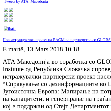
Tweets by ATA_Macedonia
Нов истражувачки проект на ЕАСМ во партнерство со GLOB
E martë, 13 Mars 2018 10:18
АТА Македонија во соработка со GLO
Institute од Република Словачка спров
истражувачки партнерски проект насл
“Справување со дезинформациите во 
Југоисточна Европа: Мапирање на пот
на капацитети, и генерирање на граѓа
кој е поддржан од Стејт Департментот 