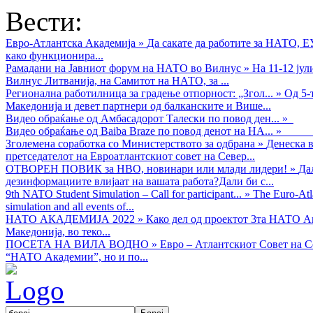
Вести:
Евро-Атлантска Академија
»
Да сакате да работите за НАТО, 
како функционира...
Рамадани на Јавниот форум на НАТО во Вилнус
»
На 11-12 ју
Вилнус Литванија, на Самитот на НАТО, за ...
Регионална работилница за градење отпорност: „Згол...
»
Од 5-
Македонија и девет партнери од балканските и Више...
Видео обраќањe од Амбасадорот Талески по повод ден...
»
Видео обраќање од Baiba Braze по повод денот на НА...
»
Зголемена соработка со Министерството за одбрана
»
Денеска в
претседателот на Евроатлантскиот совет на Север...
ОТВОРЕН ПОВИК за НВО, новинари или млади лидери!
»
Да
дезинформациите влијаат на вашата работа?Дали би с...
9th NATO Student Simulation – Call for participant...
»
The Euro-Atla
simulation and all events of...
НАТО АКАДЕМИЈА 2022
»
Како дел од проектот 3та НАТО Ак
Македонија, во теко...
ПОСЕТА НА ВИЛА ВОДНО
»
Евро – Атлантскиот Совет на С
“НАТО Академии”, но и по...