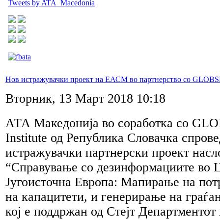
Tweets by ATA_Macedonia
Нов истражувачки проект на ЕАСМ во партнерство со GLOB
Вторник, 13 Март 2018 10:18
АТА Македонија во соработка со GLO
Institute од Република Словачка спров
истражувачки партнерски проект насл
“Справување со дезинформациите во 
Југоисточна Европа: Мапирање на пот
на капацитети, и генерирање на граѓа
кој е поддржан од Стејт Департментот 