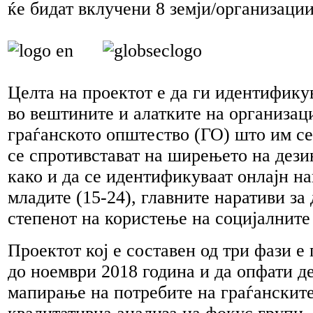
ќе бидат вклучени 8 земји/организации
Целта на проектот е да ги идентифику
во вештините и алатките на организац
граѓанското општество (ГО) што им се
се спротивстават на ширењето на дез
како и да се идентификуваат онлајн на
младите (15-24), главните наративи з
степенот на користење на социјалните
Проектот кој е составен од три фази е
до ноември 2018 година и да опфати д
мапирање на потребите на граѓанскит