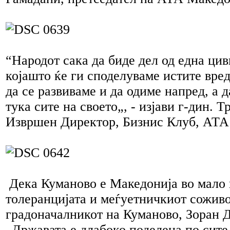
“Народот сака да биде дел од една цив
којашто ќе ги споделуваме истите вре
да се развиваме и да одиме напред, а 
тука сите на своето„, - изјави г-дин. 
Извршен Директор, Бизнис Клуб, АТА
Дека Куманово е Македонија во мало 
толеранцијата и меѓуетничкиот соживо
градоначалникот на Куманово, Зоран 
„Државата е длабоко поделена по сите