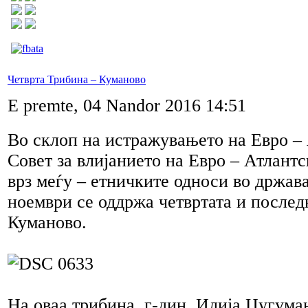
Четврта Трибина – Куманово
E premte, 04 Nandor 2016 14:51
Во склоп на истражувањето на Евро –
Совет за влијанието на Евро – Атлант
врз меѓу – етничките односи во држава
ноември се оддржа четвртата и послед
Куманово.
На оваа трибина, г-дин. Илија Џугума