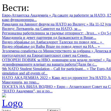
Вести:
Евро-Атлантска Академија
»
Да сакате да работите за НАТО, 
како функционира...
Рамадани на Јавниот форум на НАТО во Вилнус
»
На 11-12 ју
Вилнус Литванија, на Самитот на НАТО, за ...
Регионална работилница за градење отпорност: „Згол...
»
Од 5-
Македонија и девет партнери од балканските и Више...
Видео обраќањe од Амбасадорот Талески по повод ден...
»
Видео обраќање од Baiba Braze по повод денот на НА...
»
Зголемена соработка со Министерството за одбрана
»
Денеска в
претседателот на Евроатлантскиот совет на Север...
ОТВОРЕН ПОВИК за НВО, новинари или млади лидери!
»
Да
дезинформациите влијаат на вашата работа?Дали би с...
9th NATO Student Simulation – Call for participant...
»
The Euro-Atla
simulation and all events of...
НАТО АКАДЕМИЈА 2022
»
Како дел од проектот 3та НАТО Ак
Македонија, во теко...
ПОСЕТА НА ВИЛА ВОДНО
»
Евро – Атлантскиот Совет на С
“НАТО Академии”, но и по...