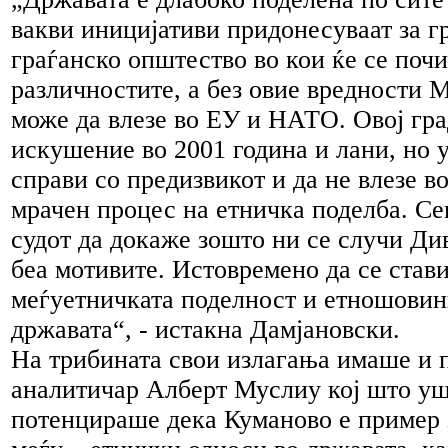
вакви иницијативи придонесуваат за г
граѓанско општество во кои ќе се почи
различностите, а без овие вредности 
може да влезе во ЕУ и НАТО. Овој гра
искушение во 2001 година и лани, но у
справи со предизвикот и да не влезе в
мрачен процес на етничка поделба. Се
судот да докаже зошто ни се случи Ди
беа мотивите. Истовремено да се стави
меѓуетничката поделност и етношовин
државата“, - истакна Дамјановски.
На трибината свои излагања имаше и 
аналитичар Алберт Муслиу кој што у
потенцираше дека Куманово е пример