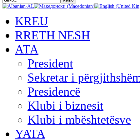
KREU
RRETH NESH
АТА
President
Sekretar i përgjithshë
Presidencë
Klubi i biznesit
Klubi i mbështetësve
YATA