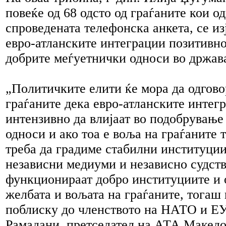
повеќе од 68 одсто од граѓаните кои о
спроведената телефонска анкета, се из
евро-атланските интеграции позитивно
добрите меѓуетнички односи во држава
„Политичките елити ќе мора да одгово
граѓаните дека евро-атланските интег
интензивно да влијаат во подобрување
односи и ако тоа е воља на граѓаните 
треба да градиме стабилни институции
независни медиуми и независно судств
функционираат добро институциите и 
желбата и вољата на граѓаните, тогаш
поблиску до членството на НАТО и ЕУ,
Рамадани, претседател на АТА Македо