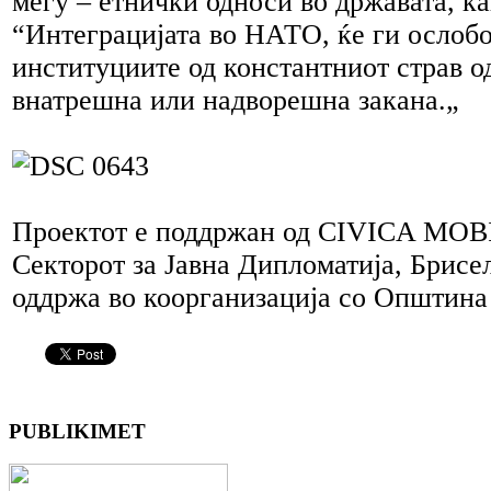
меѓу – етнички односи во државата, ка
“Интеграцијата во НАТО, ќе ги ослобо
институциите од константниот страв о
внатрешна или надворешна закана.„
Проектот е поддржан од CIVICA MO
Секторот за Јавна Дипломатија, Брисел
оддржа во коорганизација со Општина
PUBLIKIMET