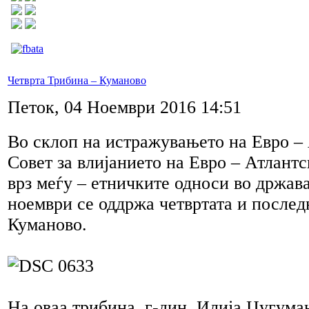
Четврта Трибина – Куманово
Петок, 04 Ноември 2016 14:51
Во склоп на истражувањето на Евро –
Совет за влијанието на Евро – Атлант
врз меѓу – етничките односи во држава
ноември се оддржа четвртата и послед
Куманово.
На оваа трибина, г-дин. Илија Џугума