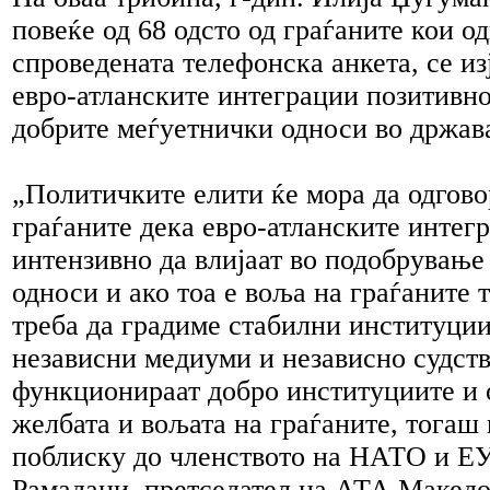
повеќе од 68 одсто од граѓаните кои о
спроведената телефонска анкета, се из
евро-атланските интеграции позитивно
добрите меѓуетнички односи во држава
„Политичките елити ќе мора да одгово
граѓаните дека евро-атланските интег
интензивно да влијаат во подобрување
односи и ако тоа е воља на граѓаните 
треба да градиме стабилни институции
независни медиуми и независно судств
функционираат добро институциите и 
желбата и вољата на граѓаните, тогаш
поблиску до членството на НАТО и ЕУ,
Рамадани, претседател на АТА Македо