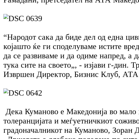
“Народот сака да биде дел од една цив
којашто ќе ги споделуваме истите вре
да се развиваме и да одиме напред, а 
тука сите на своето„, - изјави г-дин. 
Извршен Директор, Бизнис Клуб, АТА
Дека Куманово е Македонија во мало 
толеранцијата и меѓуетничкиот соживо
градоначалникот на Куманово, Зоран 