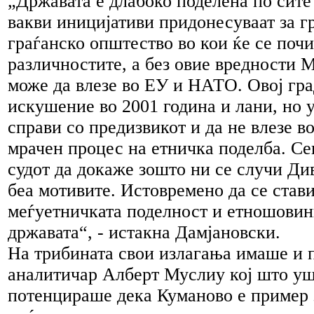
„Државата е длабоко поделена по сите
вакви иницијативи придонесуваат за г
граѓанско општество во кои ќе се почи
различностите, а без овие вредности 
може да влезе во ЕУ и НАТО. Овој гра
искушение во 2001 година и лани, но у
справи со предизвикот и да не влезе в
мрачен процес на етничка поделба. Се
судот да докаже зошто ни се случи Ди
беа мотивите. Истовремено да се стави
меѓуетничката поделност и етношовин
државата“, - истакна Дамјановски.
На трибината свои излагања имаше и 
аналитичар Алберт Муслиу кој што у
потенцираше дека Куманово е пример