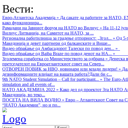
Вести:
Евро-Атлантска Академија
»
Да сакате да работите за НАТО, 
како функционира...
Рамадани на Јавниот форум на НАТО во Вилнус
»
На 11-12 ју
Вилнус Литванија, на Самитот на НАТО, за ...
Регионална работилница за градење отпорност: „Згол...
»
Од 5-
Македонија и девет партнери од балканските и Више...
Видео обраќањe од Амбасадорот Талески по повод ден...
»
Видео обраќање од Baiba Braze по повод денот на НА...
»
Зголемена соработка со Министерството за одбрана
»
Денеска в
претседателот на Евроатлантскиот совет на Север...
ОТВОРЕН ПОВИК за НВО, новинари или млади лидери!
»
Да
дезинформациите влијаат на вашата работа?Дали би с...
9th NATO Student Simulation – Call for participant...
»
The Euro-Atla
simulation and all events of...
НАТО АКАДЕМИЈА 2022
»
Како дел од проектот 3та НАТО Ак
Македонија, во теко...
ПОСЕТА НА ВИЛА ВОДНО
»
Евро – Атлантскиот Совет на С
“НАТО Академии”, но и по...