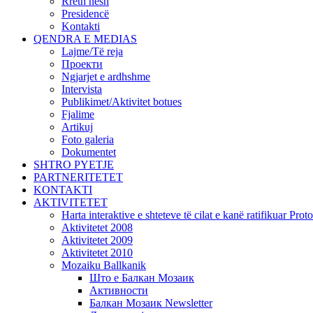
Rreth nesh
Presidencë
Kontakti
QENDRA E MEDIAS
Lajme/Të reja
Проекти
Ngjarjet e ardhshme
Intervista
Publikimet/Aktivitet botues
Fjalime
Artikuj
Foto galeria
Dokumentet
SHTRO PYETJE
PARTNERITETET
KONTAKTI
AKTIVITETET
Harta interaktive e shteteve të cilat e kanë ratifikuar Pr
Aktivitetet 2008
Aktivitetet 2009
Aktivitetet 2010
Mozaiku Ballkanik
Што е Балкан Мозаик
Активности
Балкан Мозаик Newsletter