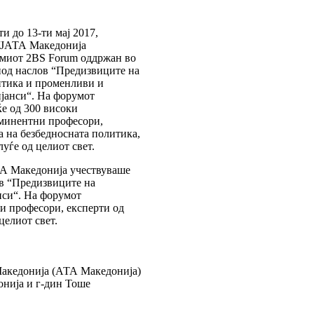
и до 13-ти мај 2017,
/ЈАТА Македонија
дмиот 2BS Forum оддржан во
под наслов “Предизвиците на
тика и променливи и
јанси“. На форумот
ќе од 300 високи
минентни професори,
а на безбедносната политика,
уѓе од целиот свет.
АТА Македонија учествуваше
ов “Предизвиците на
нси“. На форумот
и професори, експерти од
целиот свет.
Македонија (АТА Македонија)
онија и г-дин Тоше