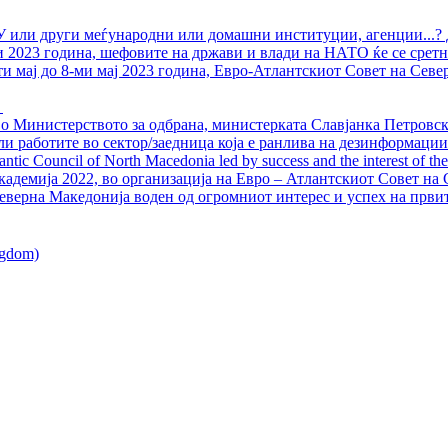
У или други меѓународни или домашни институции, агенции...? 
ли 2023 година, шефовите на држави и влади на НАТО ќе се сретн
ти мај до 8-ми мај 2023 година, Евро-Атлантскиот Совет на Севе
о Министерството за одбрана, министерката Славјанка Петровска
ли работите во сектор/заедница која е ранлива на дезинформации
ntic Council of North Macedonia led by success and the interest of the s
адемија 2022, во организација на Евро – Атлантскиот Совет на С
еверна Македонија воден од огромниот интерес и успех на први