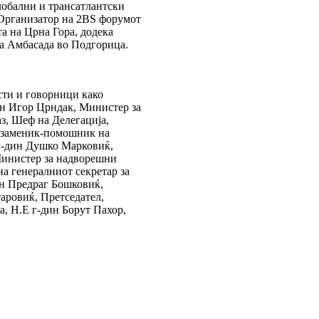
лобални и трансатлантски
 Организатор на 2BS форумот
а на Црна Гора, додека
а Амбасада во Подгорица.
ти и говорници како
ин Игор Црндак, Министер за
з, Шеф на Делегација,
, заменик-помошник на
 г-дин Душко Марковиќ,
Министер за надворешни
а генералниот секретар за
н Предраг Бошковиќ,
таровиќ, Претседател,
а, Н.Е г-дин Борут Пахор,