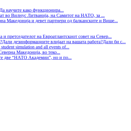
Да научите како функционира...
ат во Вилнус Литванија, на Самитот на НАТО, за ...
рна Македонија и девет партнери од балканските и Више...
 и претседателот на Евроатлантскиот совет на Север...
?Дали дезинформациите влијаат на вашата работа?Дали би с...
tudent simulation and all events of...
еверна Македонија, во теко...
те две “НАТО Академии”, но и по...