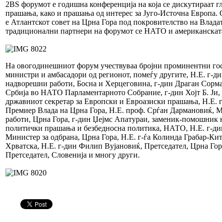
2BS форумот е годишна конференција на која се дискутираат г
прашања, како и прашања од интерес за Југо-Источна Европа.
е Атлантскот совет на Црна Гора под покровителство на Владат
традиционални партнери на форумот се НАТО и американскат
На овогодинешниот форум учествуваа бројни проминентни гос
министри и амбасадори од регионот, помеѓу другите, Н.Е. г-д
надворешни работи, Босна и Херцеговина, г-дин Драган Сорма
Србија во НАТО Парламентарното Собрание, г-дин Хојт Б. Ји
државниот секретар за Европски и Евроазиски прашања, Н.Е.
Премиер Влада на Црна Гора, Н.Е. проф. Срѓан Дармановиќ, 
работи, Црна Гора, г-дин Џејмс Апатураи, заменик-помошник н
политички прашања и безбедносна политика, НАТО, Н.Е. г-ди
Министер за одбрана, Црна Гора, Н.Е. г-ѓа Колинда Грабар-Ки
Хрватска, Н.Е. г-дин Филип Вујановиќ, Претседател, Црна Гор
Претседател, Словенија и многу други.