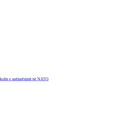
otokolin e anëtarësimit në NATO