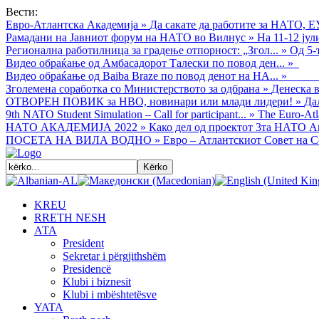
Вести:
Евро-Атлантска Академија
»
Да сакате да работите за НАТО, Е
Рамадани на Јавниот форум на НАТО во Вилнус
»
На 11-12 ју
Регионална работилница за градење отпорност: „Згол...
»
Од 5-
Видео обраќањe од Амбасадорот Талески по повод ден...
»
Видео обраќање од Baiba Braze по повод денот на НА...
»
Зголемена соработка со Министерството за одбрана
»
Денеска в
ОТВОРЕН ПОВИК за НВО, новинари или млади лидери!
»
Да
9th NATO Student Simulation – Call for participant...
»
The Euro-Atla
НАТО АКАДЕМИЈА 2022
»
Како дел од проектот 3та НАТО Ак
ПОСЕТА НА ВИЛА ВОДНО
»
Евро – Атлантскиот Совет на С
KREU
RRETH NESH
АТА
President
Sekretar i përgjithshëm
Presidencë
Klubi i biznesit
Klubi i mbështetësve
YATA