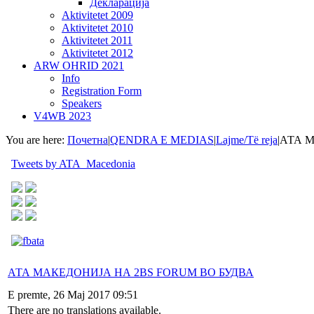
Декларација
Aktivitetet 2009
Aktivitetet 2010
Aktivitetet 2011
Aktivitetet 2012
ARW OHRID 2021
Info
Registration Form
Speakers
V4WB 2023
You are here:
Почетна
|
QENDRA E MEDIAS
|
Lajme/Të reja
|
АТА М
Tweets by ATA_Macedonia
АТА МАКЕДОНИЈА НА 2BS FORUM ВО БУДВА
E premte, 26 Maj 2017 09:51
There are no translations available.