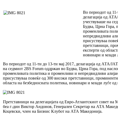
Во периодот од 11-т
делагација од АТА
учествуваше на се
Будва, Црна Гора, 
променливата поли
непредвидливи али
присуствуваа пове
претставници, про
експерти од област
новинари и млади л
Во периодот од 11-ти до 13-ти мај 2017, делагација од АТА/Ј
на седмиот 2BS Forum оддржан во Будва, Црна Гора, под насл
променливата политика и променливи и непредвидливи алија
присуствуваа повеќе од 300 високи претставници, проминентн
областа на безбедносната политика, новинари и млади луѓе од 
Претставници на делегацијата од Евро-Атлантскиот совет на 
беа г-дин Виктор Андонов, Генерален Секретар на АТА Макед
Коцевски, член на Бизнис Клубот на АТА Македонија.