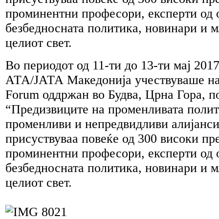
проминентни професори, експерти од 
безбедносната политика, новинари и м
целиот свет.
Во периодот од 11-ти до 13-ти мај 2017
АТА/ЈАТА Македонија учествуваше на
Forum оддржан во Будва, Црна Гора, п
“Предизвиците на променливата полит
променливи и непредвидливи алијанси
присуствуваа повеќе од 300 високи пр
проминентни професори, експерти од 
безбедносната политика, новинари и м
целиот свет.