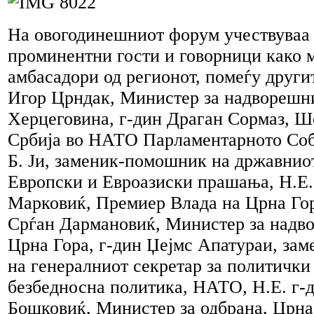
На овогодинешниот форум учествуваа
проминентни гости и говорници како 
амбасадори од регионот, помеѓу другит
Игор Црндак, Министер за надворешни
Херцеговина, г-дин Драган Сормаз, Ш
Србија во НАТО Парламентарното Собр
Б. Ји, заменик-помошник на државниот
Европски и Евроазиски прашања, Н.Е
Марковиќ, Премиер Влада на Црна Гор
Срѓан Дармановиќ, Министер за надв
Црна Гора, г-дин Џејмс Апатураи, за
на генералниот секретар за политичк
безбедносна политика, НАТО, Н.Е. г-
Бошковиќ, Министер за одбрана, Црна 