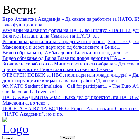
Вести:
Евро-Атлантска Академија
»
Да сакате да работите за НАТО, 
како функционира...
Рамадани на Јавниот форум на НАТО во Вилнус
»
На 11-12 ју
Вилнус Литванија, на Самитот на НАТО, за ...
Регионална работилница за градење отпорност: „Згол...
»
Од 5-
Македонија и девет партнери од балканските и Више...
Видео обраќањe од Амбасадорот Талески по повод ден...
»
Видео обраќање од Baiba Braze по повод денот на НА...
»
Зголемена соработка со Министерството за одбрана
»
Денеска в
претседателот на Евроатлантскиот совет на Север...
ОТВОРЕН ПОВИК за НВО, новинари или млади лидери!
»
Да
дезинформациите влијаат на вашата работа?Дали би с...
9th NATO Student Simulation – Call for participant...
»
The Euro-Atla
simulation and all events of...
НАТО АКАДЕМИЈА 2022
»
Како дел од проектот 3та НАТО Ак
Македонија, во теко...
ПОСЕТА НА ВИЛА ВОДНО
»
Евро – Атлантскиот Совет на С
“НАТО Академии”, но и по...