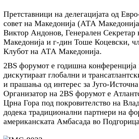
Претставници на делегацијата од Евр
совет на Македонија (АТА Македонија
Виктор Андонов, Генерален Секретар
Македонија и г-дин Тоше Коцевски, ч
Клубот на АТА Македонија.
2BS форумот е годишна конференција н
дискутираат глобални и трансатлантск
и прашања од интерес за Југо-Источна
Организатор на 2BS форумот е Атлантс
Црна Гора под покровителство на Влад
додека традиционални партнери на ф
американската Амбасада во Подгорица