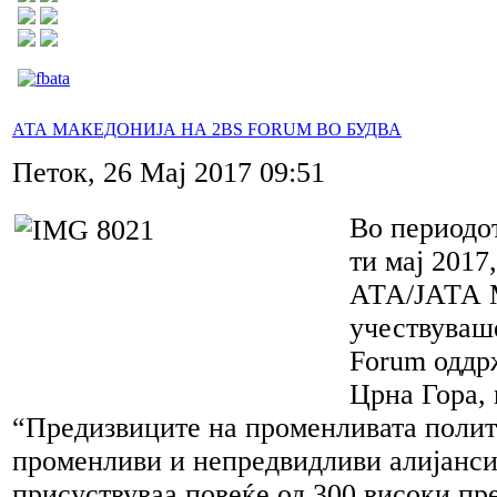
АТА МАКЕДОНИЈА НА 2BS FORUM ВО БУДВА
Петок, 26 Мај 2017 09:51
Во периодот
ти мај 2017
АТА/ЈАТА 
учествуваш
Forum оддр
Црна Гора, 
“Предизвиците на променливата полит
променливи и непредвидливи алијанси
присуствуваа повеќе од 300 високи пр