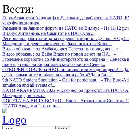
Вести:
Евро-Атлантска Академија
»
Да сакате да работите за НАТО, 
како функционира...
Рамадани на Јавниот форум на НАТО во Вилнус
»
На 11-12 ју
Вилнус Литванија, на Самитот на НАТО, за ...
Регионална работилница за градење отпорност: „Згол...
»
Од 5-
Македонија и девет партнери од балканските и Више...
Видео обраќањe од Амбасадорот Талески по повод ден...
»
Видео обраќање од Baiba Braze по повод денот на НА...
»
Зголемена соработка со Министерството за одбрана
»
Денеска в
претседателот на Евроатлантскиот совет на Север...
ОТВОРЕН ПОВИК за НВО, новинари или млади лидери!
»
Да
дезинформациите влијаат на вашата работа?Дали би с...
9th NATO Student Simulation – Call for participant...
»
The Euro-Atla
simulation and all events of...
НАТО АКАДЕМИЈА 2022
»
Како дел од проектот 3та НАТО Ак
Македонија, во теко...
ПОСЕТА НА ВИЛА ВОДНО
»
Евро – Атлантскиот Совет на С
“НАТО Академии”, но и по...