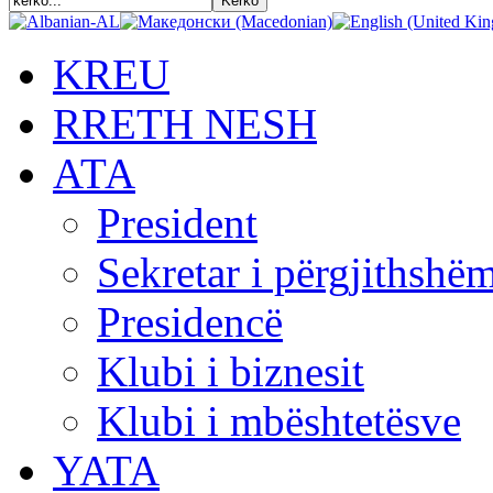
KREU
RRETH NESH
АТА
President
Sekretar i përgjithshë
Presidencë
Klubi i biznesit
Klubi i mbështetësve
YATA