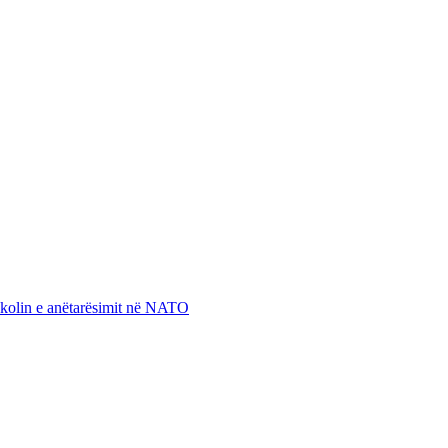
otokolin e anëtarësimit në NATO