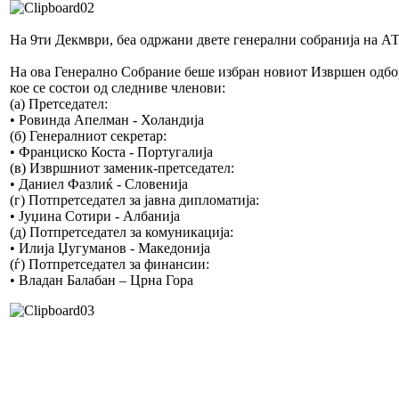
На 9ти Декмври, беа одржани двете генерални собранија на А
На ова Генерално Собрание беше избран новиот Извршен одб
кое се состои од следниве членови:
(а) Претседател:
• Ровинда Апелман - Холандија
(б) Генералниот секретар:
• Франциско Коста - Португалија
(в) Извршниот заменик-претседател:
• Даниел Фазлиќ - Словенија
(г) Потпретседател за јавна дипломатија:
• Јуџина Сотири - Албанија
(д) Потпретседател за комуникација:
• Илија Џугуманов - Македонија
(ѓ) Потпретседател за финансии:
• Владан Балабан – Црна Гора