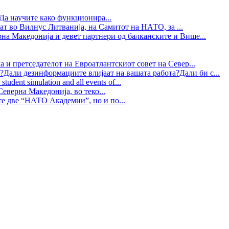
Да научите како функционира...
ат во Вилнус Литванија, на Самитот на НАТО, за ...
рна Македонија и девет партнери од балканските и Више...
 и претседателот на Евроатлантскиот совет на Север...
?Дали дезинформациите влијаат на вашата работа?Дали би с...
tudent simulation and all events of...
еверна Македонија, во теко...
те две “НАТО Академии”, но и по...