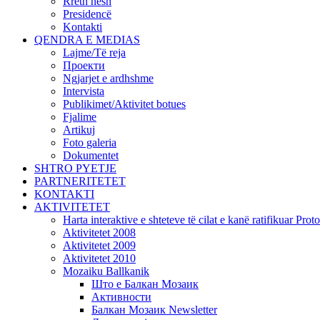
Rreth nesh
Presidencë
Kontakti
QENDRA E MEDIAS
Lajme/Të reja
Проекти
Ngjarjet e ardhshme
Intervista
Publikimet/Aktivitet botues
Fjalime
Artikuj
Foto galeria
Dokumentet
SHTRO PYETJE
PARTNERITETET
KONTAKTI
AKTIVITETET
Harta interaktive e shteteve të cilat e kanë ratifikuar Pr
Aktivitetet 2008
Aktivitetet 2009
Aktivitetet 2010
Mozaiku Ballkanik
Што е Балкан Мозаик
Активности
Балкан Мозаик Newsletter