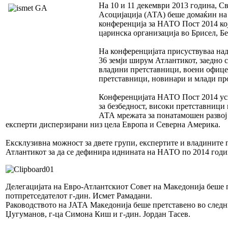
На 10 и 11 декември 2013 година, С
Асоцијација (АТА) беше домаќин на
конференција за НАТО Пост 2014 кој
царинска организација во Брисел, Бе
На конференцијата присуствуваа над
36 земји ширум Атлантикот, заедно с
владини претставници, воени офице
претставници, новинари и млади пр
Конференцијата НАТО Пост 2014 ус
за безбедност, високи претставници
АТА мрежата за понатамошен развој 
експерти дисперзирани низ цела Европа и Северна Америка.
Ексклузивна можност за двете групи, експертите и владините
Атлантикот за да се дефинира иднината на НАТО по 2014 годи
Делегацијата на Евро-Атлантскиот Совет на Македонија беше 
потпретседателот г-дин. Исмет Рамадани.
Раководството на ЈАТА Македонија беше претставено во следни
Џугуманов, г-ца Симона Киш и г-дин. Јордан Тасев.