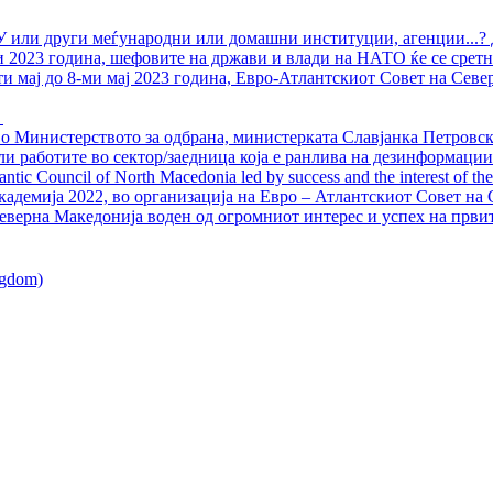
У или други меѓународни или домашни институции, агенции...? 
ли 2023 година, шефовите на држави и влади на НАТО ќе се сретн
ти мај до 8-ми мај 2023 година, Евро-Атлантскиот Совет на Севе
о Министерството за одбрана, министерката Славјанка Петровска
ли работите во сектор/заедница која е ранлива на дезинформации
ntic Council of North Macedonia led by success and the interest of the s
адемија 2022, во организација на Евро – Атлантскиот Совет на С
еверна Македонија воден од огромниот интерес и успех на први