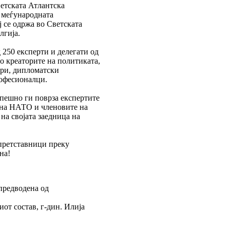
ветската Атлантска
 меѓународната
 се одржа во Светската
лгија.
 250 експерти и делегати од
о креаторите на политиката,
ри, дипломатски
офесионалци.
пешно ги поврза експертите
 на НАТО и членовите на
на својата заедница на
 претставници преку
на!
предводена од
от состав, г-дин. Илија