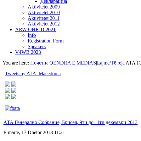
Декларација
Aktivitetet 2009
Aktivitetet 2010
Aktivitetet 2011
Aktivitetet 2012
ARW OHRID 2021
Info
Registration Form
Speakers
V4WB 2023
You are here:
Почетна
|
QENDRA E MEDIAS
|
Lajme/Të reja
|
АТА Ге
Tweets by ATA_Macedonia
АТА Генерално Собрание, Брисел, 9ти до 11ти декември 2013
E martë, 17 Dhetor 2013 11:21