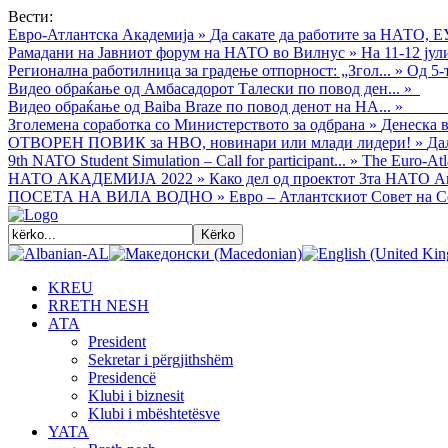
Вести:
Евро-Атлантска Академија
»
Да сакате да работите за НАТО, Е
Рамадани на Јавниот форум на НАТО во Вилнус
»
На 11-12 ју
Регионална работилница за градење отпорност: „Згол...
»
Од 5-
Видео обраќањe од Амбасадорот Талески по повод ден...
»
Видео обраќање од Baiba Braze по повод денот на НА...
»
Зголемена соработка со Министерството за одбрана
»
Денеска в
ОТВОРЕН ПОВИК за НВО, новинари или млади лидери!
»
Да
9th NATO Student Simulation – Call for participant...
»
The Euro-Atla
НАТО АКАДЕМИЈА 2022
»
Како дел од проектот 3та НАТО Ак
ПОСЕТА НА ВИЛА ВОДНО
»
Евро – Атлантскиот Совет на С
KREU
RRETH NESH
АТА
President
Sekretar i përgjithshëm
Presidencë
Klubi i biznesit
Klubi i mbështetësve
YATA