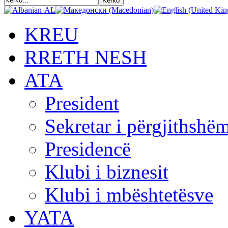
KREU
RRETH NESH
АТА
President
Sekretar i përgjithshë
Presidencë
Klubi i biznesit
Klubi i mbështetësve
YATA