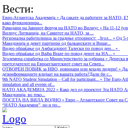
Вести:
Евро-Атлантска Академија
»
Да сакате да работите за НАТО, 
како функционира...
Рамадани на Јавниот форум на НАТО во Вилнус
»
На 11-12 ју
Вилнус Литванија, на Самитот на НАТО, за ...
Регионална работилница за градење отпорност: „Згол...
»
Од 5-
Македонија и девет партнери од балканските и Више...
Видео обраќањe од Амбасадорот Талески по повод ден...
»
Видео обраќање од Baiba Braze по повод денот на НА...
»
Зголемена соработка со Министерството за одбрана
»
Денеска в
претседателот на Евроатлантскиот совет на Север...
ОТВОРЕН ПОВИК за НВО, новинари или млади лидери!
»
Да
дезинформациите влијаат на вашата работа?Дали би с...
9th NATO Student Simulation – Call for participant...
»
The Euro-Atla
simulation and all events of...
НАТО АКАДЕМИЈА 2022
»
Како дел од проектот 3та НАТО Ак
Македонија, во теко...
ПОСЕТА НА ВИЛА ВОДНО
»
Евро – Атлантскиот Совет на С
“НАТО Академии”, но и по...