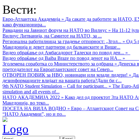
Вести:
Евро-Атлантска Академија
»
Да сакате да работите за НАТО, 
како функционира...
Рамадани на Јавниот форум на НАТО во Вилнус
»
На 11-12 ју
Вилнус Литванија, на Самитот на НАТО, за ...
Регионална работилница за градење отпорност: „Згол...
»
Од 5-
Македонија и девет партнери од балканските и Више...
Видео обраќањe од Амбасадорот Талески по повод ден...
»
Видео обраќање од Baiba Braze по повод денот на НА...
»
Зголемена соработка со Министерството за одбрана
»
Денеска в
претседателот на Евроатлантскиот совет на Север...
ОТВОРЕН ПОВИК за НВО, новинари или млади лидери!
»
Да
дезинформациите влијаат на вашата работа?Дали би с...
9th NATO Student Simulation – Call for participant...
»
The Euro-Atla
simulation and all events of...
НАТО АКАДЕМИЈА 2022
»
Како дел од проектот 3та НАТО Ак
Македонија, во теко...
ПОСЕТА НА ВИЛА ВОДНО
»
Евро – Атлантскиот Совет на С
“НАТО Академии”, но и по...