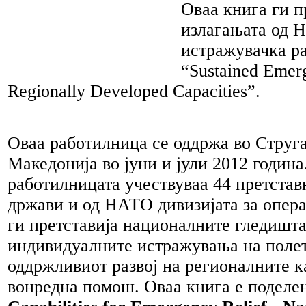
Оваа книга ги п
излагањата од 
истражувачка р
“Sustained Emerg
Regionally Developed Capacities”.
Оваа работилница се оддржа во Струг
Македонија во јуни и јули 2012 година
работилницата учествуваа 44 претстав
држави и од НАТО дивизијата за опер
ги претставија националните гледишта
индивидуалните истражувања на поле
оддржливиот развој на регионалните к
вонредна помош. Оваа книга е поделен