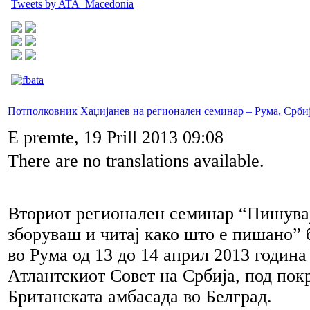
Tweets by ATA_Macedonia
Потполковник Хаџијанев на регионален семинар – Рума, Срби
E premte, 19 Prill 2013 09:08
There are no translations available.
Вториот регионален семинар “Пишува
зборуваш и читај како што е пишано”
во Рума од 13 до 14 април 2013 година
Атлантскиот Совет на Србија, под пок
Британската амбасада во Белград.