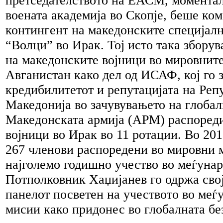
претседателството на ЕАСМ, моментал
воената академија во Скопје, беше ко
контингент на македонските специјал
“Волци” во Ирак. Тој исто така зборув
на македонските војници во мировнит
Авганистан како дел од ИСАФ, кој го 
кредибилитетот и репутацијата на Реп
Македонија во зачувувањето на глобал
Македонската армија (АРМ) распоред
војници во Ирак во 11 ротации. Во 20
267 членови распоредени во мировни 
најголемо годишно учество во меѓуна
Потполковник Хаџијанев го одржа свој
панелот посветен на учеството во меѓ
мисии како придонес во глобалната бе