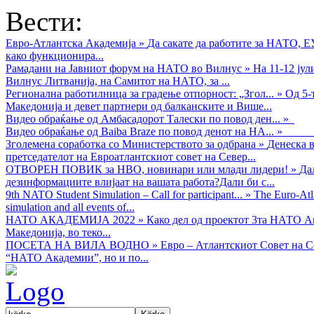
Вести:
Евро-Атлантска Академија
»
Да сакате да работите за НАТО, 
како функционира...
Рамадани на Јавниот форум на НАТО во Вилнус
»
На 11-12 ју
Вилнус Литванија, на Самитот на НАТО, за ...
Регионална работилница за градење отпорност: „Згол...
»
Од 5-
Македонија и девет партнери од балканските и Више...
Видео обраќањe од Амбасадорот Талески по повод ден...
»
Видео обраќање од Baiba Braze по повод денот на НА...
»
Зголемена соработка со Министерството за одбрана
»
Денеска в
претседателот на Евроатлантскиот совет на Север...
ОТВОРЕН ПОВИК за НВО, новинари или млади лидери!
»
Да
дезинформациите влијаат на вашата работа?Дали би с...
9th NATO Student Simulation – Call for participant...
»
The Euro-Atla
simulation and all events of...
НАТО АКАДЕМИЈА 2022
»
Како дел од проектот 3та НАТО Ак
Македонија, во теко...
ПОСЕТА НА ВИЛА ВОДНО
»
Евро – Атлантскиот Совет на С
“НАТО Академии”, но и по...