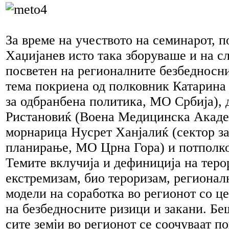
За време на учеството на семинарот, 
Хаџијанев исто така зборуваше и на с
посветен на регионалните безбедносн
тема покриена од полковник Катарина
за одбранбена политика, МО Србија), 
Ристановиќ (Воена Медицинска Академ
морнарица Нусрет Ханјалиќ (сектор з
планирање, МО Црна Гора) и потполк
Темите вклучија и дефиниција на теро
екстремизам, био тероризам, регионал
модели на соработка во регионот со ц
на безбедносните ризици и закани. Бе
сите земји во регионот се соочуваат п