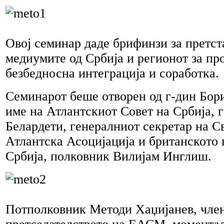
Овој семинар даде брифинзи за претст
медиумите од Србија и регионот за пр
безбедносна интеграција и соработка.
Семинарот беше отворен од г-дин Бор
име на Атлантскиот Совет на Србија, 
Белардети, генералниот секретар на С
Атлантска Асоцијација и британското 
Србија, полковник Вилијам Инглиш.
Потполковник Методи Хаџијанев, чле