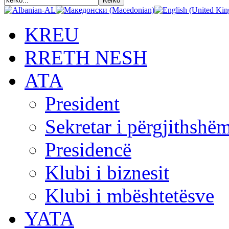
KREU
RRETH NESH
АТА
President
Sekretar i përgjithshë
Presidencë
Klubi i biznesit
Klubi i mbështetësve
YATA