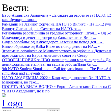
Вести:
Евро-Атлантска Академија
»
Да сакате да работите за НАТО, 
како функционира...
Рамадани на Јавниот форум на НАТО во Вилнус
»
На 11-12 ју
Вилнус Литванија, на Самитот на НАТО, за ...
Регионална работилница за градење отпорност: „Згол...
»
Од 5-
Македонија и девет партнери од балканските и Више...
Видео обраќањe од Амбасадорот Талески по повод ден...
»
Видео обраќање од Baiba Braze по повод денот на НА...
»
Зголемена соработка со Министерството за одбрана
»
Денеска в
претседателот на Евроатлантскиот совет на Север...
ОТВОРЕН ПОВИК за НВО, новинари или млади лидери!
»
Да
дезинформациите влијаат на вашата работа?Дали би с...
9th NATO Student Simulation – Call for participant...
»
The Euro-Atla
simulation and all events of...
НАТО АКАДЕМИЈА 2022
»
Како дел од проектот 3та НАТО Ак
Македонија, во теко...
ПОСЕТА НА ВИЛА ВОДНО
»
Евро – Атлантскиот Совет на С
“НАТО Академии”, но и по...