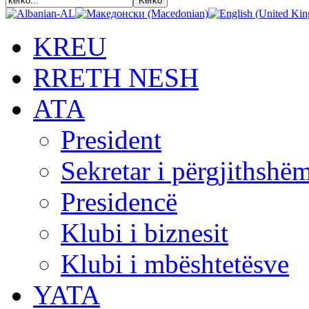
KREU
RRETH NESH
АТА
President
Sekretar i përgjithshë
Presidencë
Klubi i biznesit
Klubi i mbështetësve
YATA