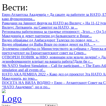
Вести:
Евро-Атлантска Академија
»
Да сакате да работите за НАТО, 
како функционира...
Рамадани на Јавниот форум на НАТО во Вилнус
»
На 11-12 ју
Вилнус Литванија, на Самитот на НАТО, за ...
Регионална работилница за градење отпорност: „Згол...
»
Од 5-
Македонија и девет партнери од балканските и Више...
Видео обраќањe од Амбасадорот Талески по повод ден...
»
Видео обраќање од Baiba Braze по повод денот на НА...
»
Зголемена соработка со Министерството за одбрана
»
Денеска в
претседателот на Евроатлантскиот совет на Север...
ОТВОРЕН ПОВИК за НВО, новинари или млади лидери!
»
Да
дезинформациите влијаат на вашата работа?Дали би с...
9th NATO Student Simulation – Call for participant...
»
The Euro-Atla
simulation and all events of...
НАТО АКАДЕМИЈА 2022
»
Како дел од проектот 3та НАТО Ак
Македонија, во теко...
ПОСЕТА НА ВИЛА ВОДНО
»
Евро – Атлантскиот Совет на С
“НАТО Академии”, но и по...