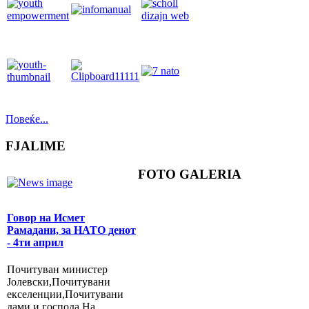
Повеќе...
FJALIME
FOTO GALERIA
Говор на Исмет
Рамадани, за НАТО денот
- 4ти април
Почитуван министер
Јолевски,Почитувани
екселенции,Почитувани
дами и господа,На