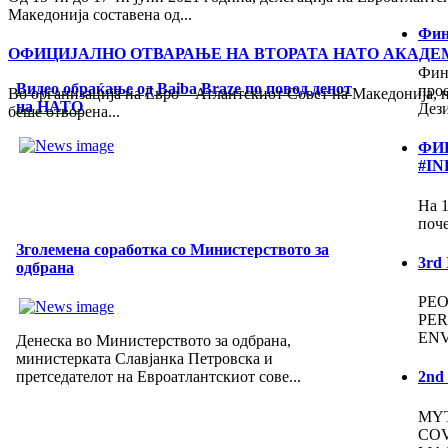
Македонија составена од...
Фин
ОФИЦИЈАЛНО ОТВАРАЊЕ НА ВТОРАТА НАТО АКАДЕМ
Фин
Видео обраќање од Baiba Braze по повод денот
про
Во организација на Евро – Атлантскиот Совет на Македонија, н
на НАТО
Дез
беше отворена...
ФИ
#IN
На 1
поче
Зголемена соработка со Министерството за
3rd
одбрана
PEO
PER
EN
Денеска во Министерството за одбрана,
министерката Славјанка Петровска и
претседателот на Евроатлантскиот сове...
2nd
MYT
COV