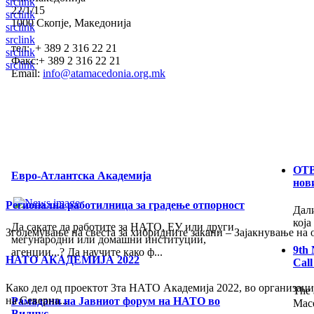
src
link
22/1/15
src
link
1000 Скопје, Македонија
src
link
src
link
тел: + 389 2 316 22 21
src
link
Факс:+ 389 2 316 22 21
src
link
Email:
info@atamacedonia.org.mk
ОТВ
Евро-Атлантска Академија
нов
Регионална работилница за градење отпорност
Дали
која
Да сакате да работите за НАТО, ЕУ или други
Зголемување на свеста за хибридните закани – Зајакнување на о
меѓународни или домашни институции,
9th
агенции...? Да научите како ф...
НАТО АКАДЕМИЈА 2022
Call
Како дел од проектот 3та НАТО Академија 2022, во организаци
The 
на Северна...
Рамадани на Јавниот форум на НАТО во
Mace
Вилнус