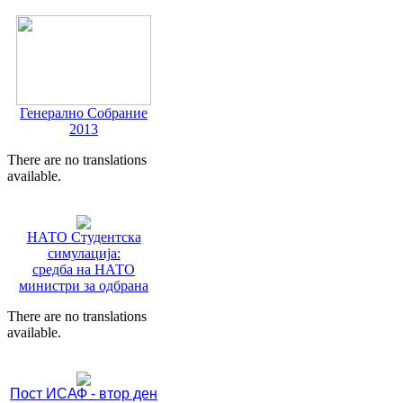
Генерално Собрание
2013
There are no translations
available.
НАТО Студентска
симулација:
средба на НАТО
министри за одбрана
There are no translations
available.
Пост ИСАФ - втор ден