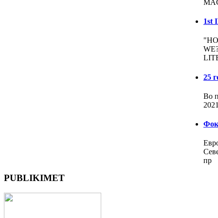
MAC
1st
"HO
WE?
LIT
25 
Во п
2021
Фоку
Евр
Сев
пр
PUBLIKIMET