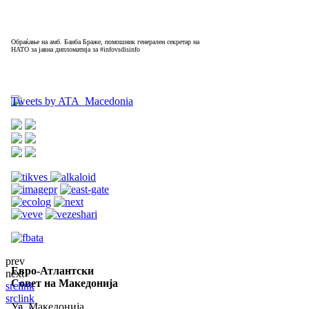
Обраќање на амб. Баиба Браже, помошник генерален секретар на
НАТО за јавна дипломатија за #infovsdisinfo
Tweets by ATA_Macedonia
prev
Евро-Атлантски
next
Совет на Македонија
src
link
src
link
Ул. Македонија