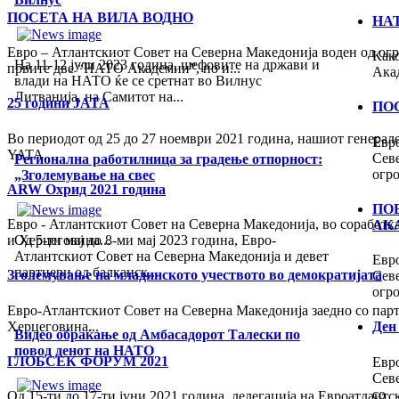
ПОСЕТА НА ВИЛА ВОДНО
НА
Евро – Атлантскиот Совет на Северна Македонија воден од огр
Как
На 11-12 јули 2023 година, шефовите на држави и
првите две “НАТО Академии”, но и...
Акад
влади на НАТО ќе се сретнат во Вилнус
Литванија, на Самитот на...
25 години ЈАТА
ПО
Во периодот од 25 до 27 ноември 2021 година, нашиот генерале
Евр
YATA...
Сев
Регионална работилница за градење отпорност:
огр
„Зголемување на свес
ARW Охрид 2021 година
ПО
Евро - Атлантскиот Совет на Северна Македонија, во соработк
АК
Од 5-ти мај до 8-ми мај 2023 година, Евро-
и Херцеговина...
Атлантскиот Совет на Северна Македонија и девет
Евр
партнери од балканск...
Зголемување на младинското учеството во демократијата
Сев
огр
Евро-Атлантскиот Совет на Северна Македонија заедно со парт
Херцеговина...
Ден
Видео обраќањe од Амбасадорот Талески по
повод денот на НАТО
ГЛОБСЕК ФОРУМ 2021
Евр
Сев
со
Од 15-ти до 17-ти јуни 2021 година, делегација на Евроатлантс