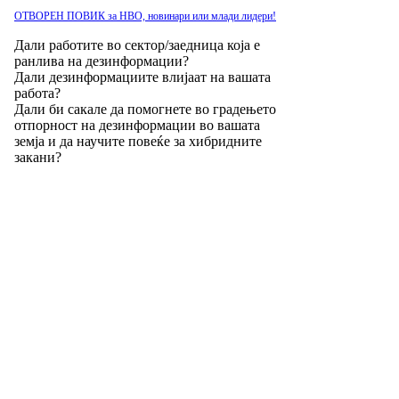
ОТВОРЕН ПОВИК за НВО, новинари или млади лидери!
Дали работите во сектор/заедница која е
ранлива на дезинформации?
Дали дезинформациите влијаат на вашата
работа?
Дали би сакале да помогнете во градењето
отпорност на дезинформации во вашата
земја и да научите повеќе за хибридните
закани?