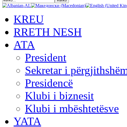
KREU
RRETH NESH
АТА
President
Sekretar i përgjithshë
Presidencë
Klubi i biznesit
Klubi i mbështetësve
YATA