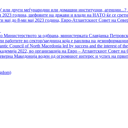
У или други меѓународни или домашни институции, агенции...? 
ли 2023 година, шефовите на држави и влади на НАТО ќе се сретн
ти мај до 8-ми мај 2023 година, Евро-Атлантскиот Совет на Севе
о Министерството за одбрана, министерката Славјанка Петровска
ли работите во сектор/заедница која е ранлива на дезинформации
ntic Council of North Macedonia led by success and the interest of the s
адемија 2022, во организација на Евро – Атлантскиот Совет на С
еверна Македонија воден од огромниот интерес и успех на први