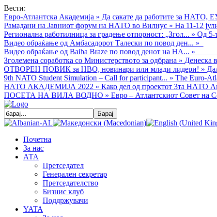
Вести:
Евро-Атлантска Академија
»
Да сакате да работите за НАТО, Е
Рамадани на Јавниот форум на НАТО во Вилнус
»
На 11-12 ју
Регионална работилница за градење отпорност: „Згол...
»
Од 5-
Видео обраќањe од Амбасадорот Талески по повод ден...
»
Видео обраќање од Baiba Braze по повод денот на НА...
»
Зголемена соработка со Министерството за одбрана
»
Денеска в
ОТВОРЕН ПОВИК за НВО, новинари или млади лидери!
»
Да
9th NATO Student Simulation – Call for participant...
»
The Euro-Atla
НАТО АКАДЕМИЈА 2022
»
Како дел од проектот 3та НАТО Ак
ПОСЕТА НА ВИЛА ВОДНО
»
Евро – Атлантскиот Совет на С
Почетна
За нас
АТА
Претседател
Генерален секретар
Претседателство
Бизнис клуб
Поддржувачи
YATA