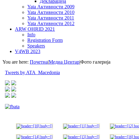
Декларација
Yata Активности 2009
Yata Активности 2010
Yata Активности 2011
Yata Активности 2012
ARW OHRID 2021
Info
Registration Form
Speakers
V4WB 2023
You are here:
Почетна
|
Медиа Центар
|
Фото галерија
Tweets by ATA_Macedonia