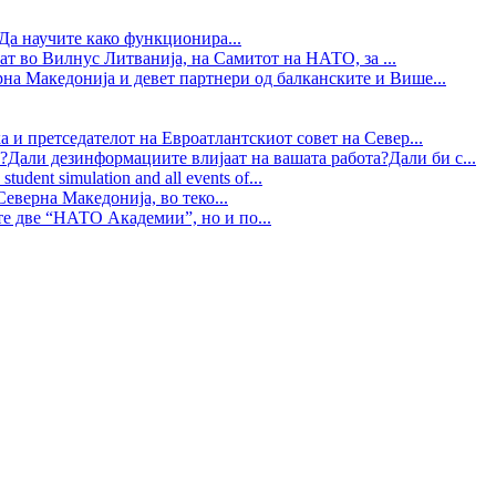
Да научите како функционира...
ат во Вилнус Литванија, на Самитот на НАТО, за ...
рна Македонија и девет партнери од балканските и Више...
 и претседателот на Евроатлантскиот совет на Север...
?Дали дезинформациите влијаат на вашата работа?Дали би с...
tudent simulation and all events of...
еверна Македонија, во теко...
те две “НАТО Академии”, но и по...