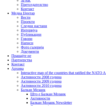
За нас
Претседателство
Контакт
Медиа Центар
Вести
Проекти
Следни настани
Интервјуа
Публикации
Говори
Написи
Фото галерија
Документи
Прашајте не
Партнерства
Контакт
Архива
Interactive map of the countries that ratified the NATO 
Активности 2008 година
Активности 2009 година
Активности 2010 година
Балкан Мозаик
Што е Балкан Мозаик
Активности
Балкан Мозаик Newsletter