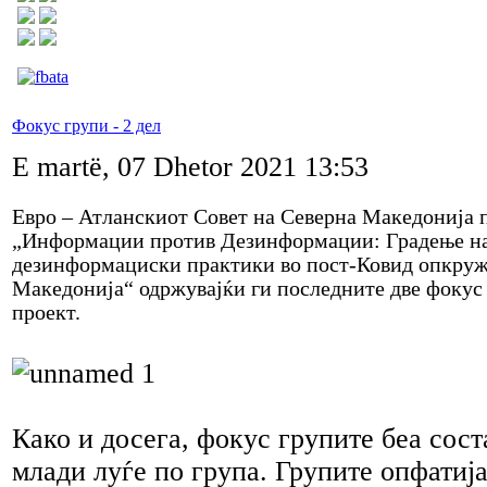
Фокус групи - 2 дел
E martë, 07 Dhetor 2021 13:53
Евро – Атланскиот Совет на Северна Македонија 
„Информации против Дезинформации: Градење на
дезинформациски практики во пост-Ковид опкруж
Македонија“ одржувајќи ги последните две фокус 
проект.
Како и досега, фокус групите беа сост
млади луѓе по група. Групите опфатиј