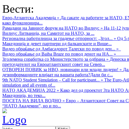
Вести:
Евро-Атлантска Академија
»
Да сакате да работите за НАТО, 
како функционира...
Рамадани на Јавниот форум на НАТО во Вилнус
»
На 11-12 ју
Вилнус Литванија, на Самитот на НАТО, за ...
Регионална работилница за градење отпорност: „Згол...
»
Од 5-
Македонија и девет партнери од балканските и Више...
Видео обраќањe од Амбасадорот Талески по повод ден...
»
Видео обраќање од Baiba Braze по повод денот на НА...
»
Зголемена соработка со Министерството за одбрана
»
Денеска в
претседателот на Евроатлантскиот совет на Север...
ОТВОРЕН ПОВИК за НВО, новинари или млади лидери!
»
Да
дезинформациите влијаат на вашата работа?Дали би с...
9th NATO Student Simulation – Call for participant...
»
The Euro-Atla
simulation and all events of...
НАТО АКАДЕМИЈА 2022
»
Како дел од проектот 3та НАТО Ак
Македонија, во теко...
ПОСЕТА НА ВИЛА ВОДНО
»
Евро – Атлантскиот Совет на С
“НАТО Академии”, но и по...