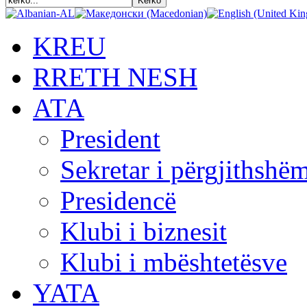
KREU
RRETH NESH
АТА
President
Sekretar i përgjithshë
Presidencë
Klubi i biznesit
Klubi i mbështetësve
YATA