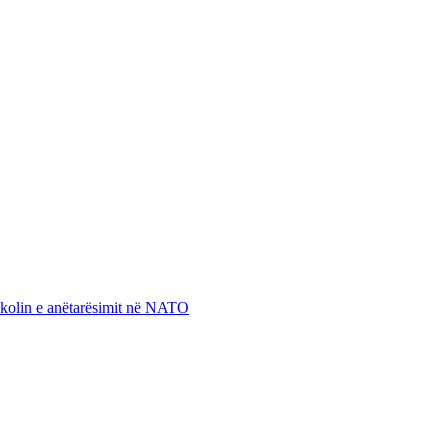
otokolin e anëtarësimit në NATO