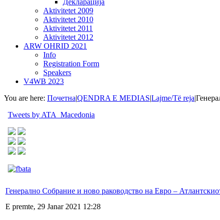
Декларација
Aktivitetet 2009
Aktivitetet 2010
Aktivitetet 2011
Aktivitetet 2012
ARW OHRID 2021
Info
Registration Form
Speakers
V4WB 2023
You are here:
Почетна
|
QENDRA E MEDIAS
|
Lajme/Të reja
|
Генера
Tweets by ATA_Macedonia
Генерално Собрание и ново раководство на Евро – Атлантскио
E premte, 29 Janar 2021 12:28