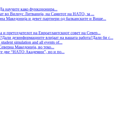
Да научите како функционира...
ат во Вилнус Литванија, на Самитот на НАТО, за ...
рна Македонија и девет партнери од балканските и Више...
 и претседателот на Евроатлантскиот совет на Север...
?Дали дезинформациите влијаат на вашата работа?Дали би с...
tudent simulation and all events of...
еверна Македонија, во теко...
те две “НАТО Академии”, но и по...