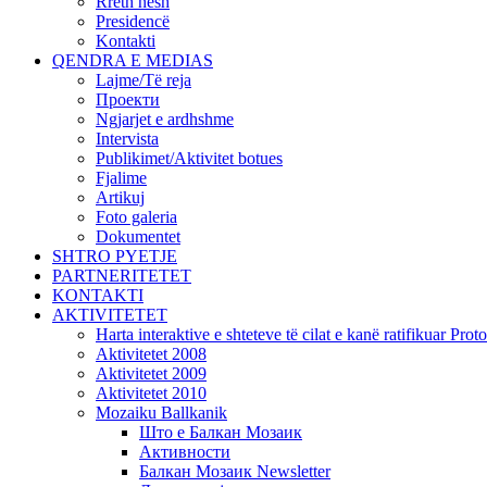
Rreth nesh
Presidencë
Kontakti
QENDRA E MEDIAS
Lajme/Të reja
Проекти
Ngjarjet e ardhshme
Intervista
Publikimet/Aktivitet botues
Fjalime
Artikuj
Foto galeria
Dokumentet
SHTRO PYETJE
PARTNERITETET
KONTAKTI
AKTIVITETET
Harta interaktive e shteteve të cilat e kanë ratifikuar Pr
Aktivitetet 2008
Aktivitetet 2009
Aktivitetet 2010
Mozaiku Ballkanik
Што е Балкан Мозаик
Активности
Балкан Мозаик Newsletter