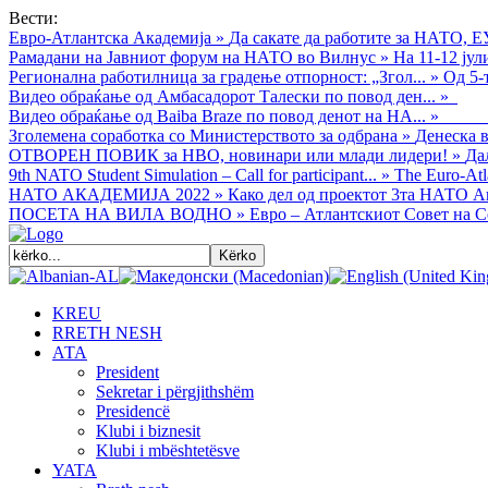
Вести:
Евро-Атлантска Академија
»
Да сакате да работите за НАТО, Е
Рамадани на Јавниот форум на НАТО во Вилнус
»
На 11-12 ју
Регионална работилница за градење отпорност: „Згол...
»
Од 5-
Видео обраќањe од Амбасадорот Талески по повод ден...
»
Видео обраќање од Baiba Braze по повод денот на НА...
»
Зголемена соработка со Министерството за одбрана
»
Денеска в
ОТВОРЕН ПОВИК за НВО, новинари или млади лидери!
»
Да
9th NATO Student Simulation – Call for participant...
»
The Euro-Atla
НАТО АКАДЕМИЈА 2022
»
Како дел од проектот 3та НАТО Ак
ПОСЕТА НА ВИЛА ВОДНО
»
Евро – Атлантскиот Совет на С
KREU
RRETH NESH
АТА
President
Sekretar i përgjithshëm
Presidencë
Klubi i biznesit
Klubi i mbështetësve
YATA