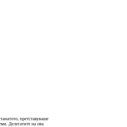
станатото, претставуваше
еми. Делегатите на ова