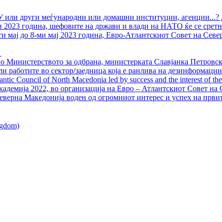
У или други меѓународни или домашни институции, агенции...? 
ли 2023 година, шефовите на држави и влади на НАТО ќе се сретн
ти мај до 8-ми мај 2023 година, Евро-Атлантскиот Совет на Севе
о Министерството за одбрана, министерката Славјанка Петровска
ли работите во сектор/заедница која е ранлива на дезинформации
ntic Council of North Macedonia led by success and the interest of the s
адемија 2022, во организација на Евро – Атлантскиот Совет на С
еверна Македонија воден од огромниот интерес и успех на први