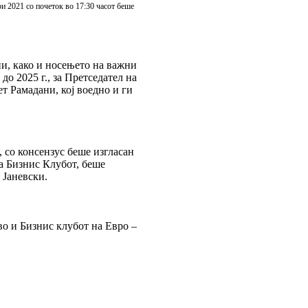
ри 2021 со почеток во 17:30 часот беше
ни, како и носењето на важни
о 2025 г., за Претседател на
ет Рамадани, кој воедно и ги
 со консензус беше изгласан
а Бизнис Клубот, беше
 Јаневски.
во и Бизнис клубот на Евро –