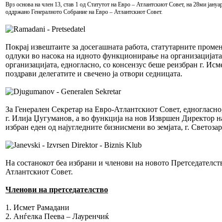
Врз основа на член 13, став 1 од Статутот на Евро – Атлантскиот Совет, на 28ми јануа
оддржанo Генералното Собрание на Евро – Атлантскиот Совет.
Покрај извештаите за досегашната работа, статутарните проме
одлуки во насока на идното функционирање на организацијата д
организацијата, едногласно, со консензус беше реизбран г. Исм
поздрави делегатите и свечено ја отвори седницата.
За Генерален Секретар на Евро-Атлантскиот Совет, едногласно,
г. Илија Џугуманов, а во функција на нов Извршен Директор н
избран еден од најугледните бизнисмени во земјата, г. Светозар
На состанокот беа избрани и членови на новото Претседателст
Атлантскиот Совет.
Членови на претседателство
1. Исмет Рамадани
2. Анѓелка Пеева – Лауренчиќ