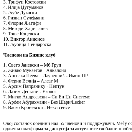
3. Трифун Костовски
4. Илија Џугуманов
5. Љубе Дукоски
6. Ризван Сулејмани
7. Флорие Љатифи
8. Методи Хаџи Јанев
9. Тоше Коцевски
10. Виктор Андонов
11. Љубица Пендароска
Членови на Бизнис клуб
1. Свето Јаневски – М6 Груп
2. Живко Мукаетов - Алкалоид
3. Ангелка Пеева – Лауренчиќ - Имиџ ПР
4. Ферик Велија – Алсат М
5. Арсим Папранику - Нептун
6. Лазим Дестани - Еколог
7. Митко Андреевски – Си Ен Џи Системс
8. Арбен Абурахмани - Вез Шари/Lecker
9. Васко Кроневски - Некстсенсе
Овој состанок обедини над 55 членови и поддржувачи. Меѓу о
одлична платформа за дискусија за актуелните глобални пробл