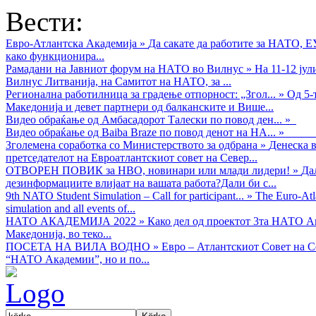
Вести:
Евро-Атлантска Академија
»
Да сакате да работите за НАТО, 
како функционира...
Рамадани на Јавниот форум на НАТО во Вилнус
»
На 11-12 ју
Вилнус Литванија, на Самитот на НАТО, за ...
Регионална работилница за градење отпорност: „Згол...
»
Од 5-
Македонија и девет партнери од балканските и Више...
Видео обраќањe од Амбасадорот Талески по повод ден...
»
Видео обраќање од Baiba Braze по повод денот на НА...
»
Зголемена соработка со Министерството за одбрана
»
Денеска в
претседателот на Евроатлантскиот совет на Север...
ОТВОРЕН ПОВИК за НВО, новинари или млади лидери!
»
Да
дезинформациите влијаат на вашата работа?Дали би с...
9th NATO Student Simulation – Call for participant...
»
The Euro-Atla
simulation and all events of...
НАТО АКАДЕМИЈА 2022
»
Како дел од проектот 3та НАТО Ак
Македонија, во теко...
ПОСЕТА НА ВИЛА ВОДНО
»
Евро – Атлантскиот Совет на С
“НАТО Академии”, но и по...