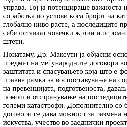
управа. Тој ја потенцираше важноста 
соработка во услови кога бројот на ка
глобално ниво расте, а последиците п
себе оставаат човечки жртви и огромн
штети.
Понатаму, Др. Максути ја објасни осн
предмет на меѓународните договори во
заштитата и спасувањето која што е 
правна рамка за воспоставување на со
на превенцијата, подготвеноста, давањ
помош и отстранување на последиците
големи катастрофи. Дополнително со 
договори се дава можност за размена 
искуства, учество во заеднички проект