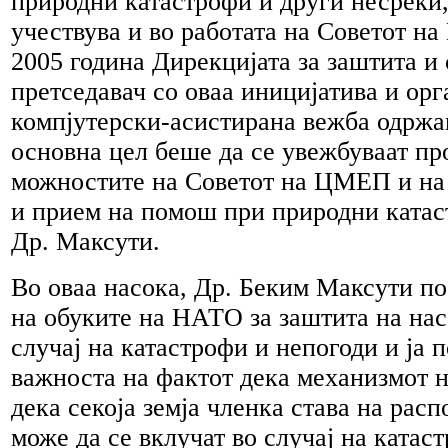
природни катастрофи и други несреќи,
учествува и во работата на Советот н
2005 година Дирекцијата за заштита и
претседавач со оваа иницијатива и орг
компјутерски-асистирана вежба одржа
основна цел беше да се увежбуваат пр
можностите на Советот на ЦМЕП и на
и прием на помош при природни катас
Др. Максути.
Во оваа насока, Др. Беким Максути п
на обуките на НАТО за заштита на нас
случај на катастрофи и непогоди и ја
важноста на фактот дека механизмот 
дека секоја земја членка става на рас
може да се вклучат во случај на катас