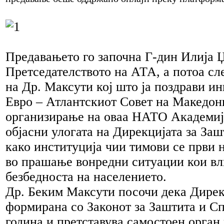
Предавањето го започна Г-дин Илија 
Претседателството на АТА, а потоа с
на Др. Максути кој што ја поздрави ин
Евро – Атлантскиот Совет на Македони
организирање на оваа НАТО Академија
објасни улогата на Дирекцијата за За
како институција чии тимови се први н
во прашање вонредни ситуации кои вли
безбедноста на населението.
Др. Беким Максути посочи дека Дирек
формирана со Законот за Заштита и С
година и претставува самостоен орган