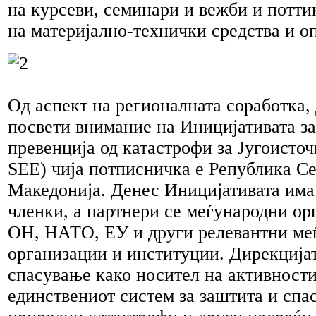
на курсеви, семинари и вежби и потти
на материјално-технички средства и о
Од аспект на регионалната соработка,
посвети внимание на Иницијативата за
превенција од катастрофи за Југоисто
SEE) чија потписничка е Република С
Македонија. Денес Иницијативата има
членки, а партнери се меѓународни ор
ОН, НАТО, ЕУ и други релевантни ме
организации и институции. Дирекцијат
спасување како носител на активности
единствениот систем за заштита и спа