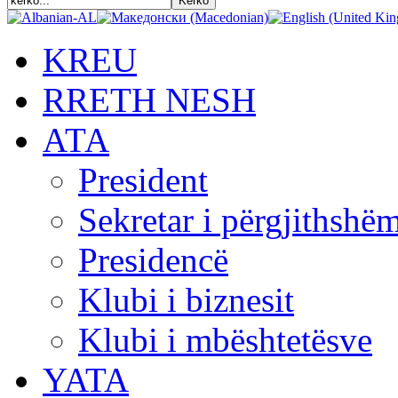
KREU
RRETH NESH
АТА
President
Sekretar i përgjithshë
Presidencë
Klubi i biznesit
Klubi i mbështetësve
YATA