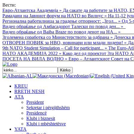
Вести:
Евро-Атлантска Академија
»
Да сакате да работите за НАТО, Е
Рамадани на Јавниот форум на НАТО во Вилнус
»
На 11-12 ју
Регионална работилница за градење отпорност: „Згол...
»
Од 5-
Видео обраќањe од Амбасадорот Талески по повод ден...
»
Видео обраќање од Baiba Braze по повод денот на НА...
»
Зголемена соработка со Министерството за одбрана
»
Денеска в
ОТВОРЕН ПОВИК за НВО, новинари или млади лидери!
»
Да
9th NATO Student Simulation – Call for participant...
»
The Euro-Atla
НАТО АКАДЕМИЈА 2022
»
Како дел од проектот 3та НАТО Ак
ПОСЕТА НА ВИЛА ВОДНО
»
Евро – Атлантскиот Совет на С
KREU
RRETH NESH
АТА
President
Sekretar i përgjithshëm
Presidencë
Klubi i biznesit
Klubi i mbështetësve
YATA