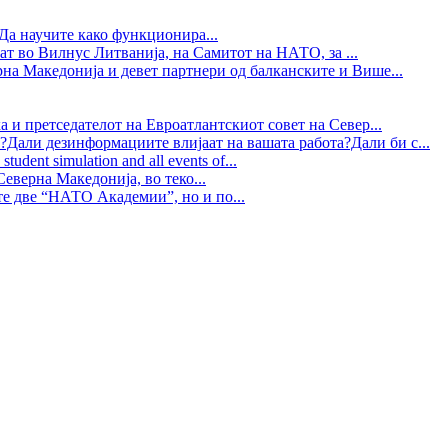
Да научите како функционира...
ат во Вилнус Литванија, на Самитот на НАТО, за ...
рна Македонија и девет партнери од балканските и Више...
 и претседателот на Евроатлантскиот совет на Север...
?Дали дезинформациите влијаат на вашата работа?Дали би с...
tudent simulation and all events of...
еверна Македонија, во теко...
те две “НАТО Академии”, но и по...