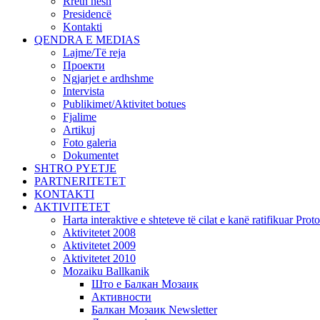
Rreth nesh
Presidencë
Kontakti
QENDRA E MEDIAS
Lajme/Të reja
Проекти
Ngjarjet e ardhshme
Intervista
Publikimet/Aktivitet botues
Fjalime
Artikuj
Foto galeria
Dokumentet
SHTRO PYETJE
PARTNERITETET
KONTAKTI
AKTIVITETET
Harta interaktive e shteteve të cilat e kanë ratifikuar Pr
Aktivitetet 2008
Aktivitetet 2009
Aktivitetet 2010
Mozaiku Ballkanik
Што е Балкан Мозаик
Активности
Балкан Мозаик Newsletter