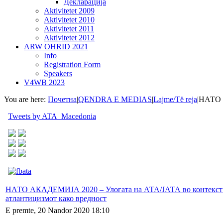
Декларација
Aktivitetet 2009
Aktivitetet 2010
Aktivitetet 2011
Aktivitetet 2012
ARW OHRID 2021
Info
Registration Form
Speakers
V4WB 2023
You are here:
Почетна
|
QENDRA E MEDIAS
|
Lajme/Të reja
|
НАТО А
Tweets by ATA_Macedonia
НАТО АКАДЕМИЈА 2020 – Улогата на АТА/ЈАТА во контекст
атлантицизмот како вредност
E premte, 20 Nandor 2020 18:10