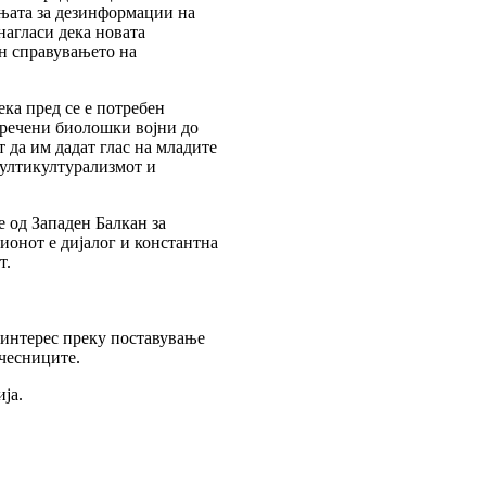
ањата за дезинформации на
нагласи дека новата
н справувањето на
ека пред се е потребен
аречени биолошки војни до
 да им дадат глас на младите
мултикултурализмот и
е од Западен Балкан за
ионот е дијалог и константна
т.
 интерес преку поставување
чесниците.
ја.