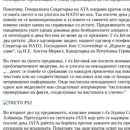
Понатаму, Генералната Секретарка на АТА направи краток освр
се наоѓа светот и на улогата на НАТО во неа. Таа посочи дека 
повеќе не се конвенционални и условите се сменети што прид
измени својот начин на справување со истите. Предизвиците
пандемијата уште еднаш докажаа дека безбедносните алијанси
се неопходни и дека без нив не може да се преживее. Г-ѓа Бего
два цитати: „Кога одговараме заедно, нашиот одговор е поефе
Секретар на НАТО, Господинот Јенс Столтенберг и „Идните д
сами“, од Н.Е. Ангела Меркел, Канцеларка на Република Герма
Во текот на своето предавање, г-ѓа Беговиќ им посвети вниман
проблематичните медиуми, но и улогата на невладиниот сектор
„…денес се повеќе се среќаваме со навидум привлечни наслов
текстови или не соодветствуваат со насловот или пак се базир
непроверени информации. Овде настапува невладиниот сектор
однос кон медиумите кои споделуваат непроверени “експлозив
проверување на факти, споделување на вистината и слично.“
Во вториот дел од предавањето, излагање имаше г-ѓа Јуџина 
Албанија, Претседател на светската ЈАТА која што се надоврза 
посочи дека ЈАТА работи на борбата против лажните вести пр
едукација на младината. Понатаму, таа даде краток осврт на н