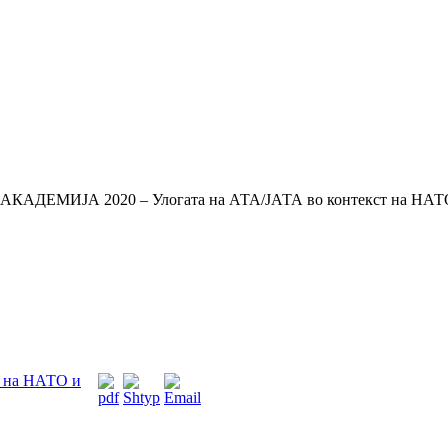
КАДЕМИЈА 2020 – Улогата на АТА/ЈАТА во контекст на НАТО 
 на НАТО и