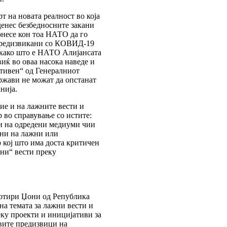
т на новата реалност во која
денес безбедносните закани
онесе кон тоа НАТО да го
 предизвикани со КОВИД-19
 како што е НАТО Алијансата
виќ во оваа насока наведе и
ктивен“ од Генералниот
ржави не можат да опстанат
нија.
ие и на лажните вести и
 во справување со истите:
и на одредени медиуми чии
ани на лажни или
 кој што има доста критичен
ни“ вести преку
Сотири Џони од Република
на темата за лажни вести и
еку проекти и иницијативи за
овите предизвици на