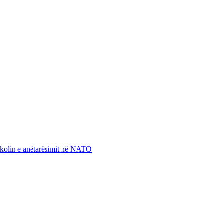
otokolin e anëtarësimit në NATO