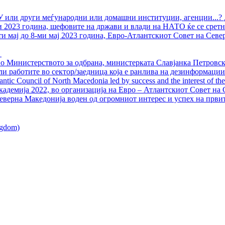
У или други меѓународни или домашни институции, агенции...? 
ли 2023 година, шефовите на држави и влади на НАТО ќе се сретн
ти мај до 8-ми мај 2023 година, Евро-Атлантскиот Совет на Севе
о Министерството за одбрана, министерката Славјанка Петровска
ли работите во сектор/заедница која е ранлива на дезинформации
ntic Council of North Macedonia led by success and the interest of the s
адемија 2022, во организација на Евро – Атлантскиот Совет на С
еверна Македонија воден од огромниот интерес и успех на први