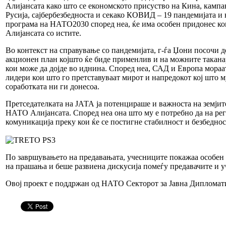
Алијансата како што се економското присуство на Кина, камп
Русија, сајбербезбедноста и секако КОВИД – 19 пандемијата и 
програма на НАТО2030 според неа, ќе има особен придонес ко
Алијансата со истите.
Во контекст на справување со пандемијата, г-ѓа Џони посочи д
акционен план којшто ќе биде применлив и на можните такан
кои може да дојде во иднина. Според неа, САД и Европа мораат
лидери кои што го претставуваат мирот и напредокот кој што 
соработката ни ги донесоа.
Претседателката на ЈАТА ја потенцираше и важноста на земјит
НАТО Алијансата. Според неа она што му е потребно да на рег
комуникација преку кои ќе се постигне стабилност и безбеднос
По завршувањето на предавањата, учесниците покажаа особен
на прашања и беше развиена дискусија помеѓу предавачите и у
Овој проект е поддржан од НАТО Секторот за Јавна Дипломати