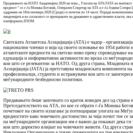
Предавањето на НАТО Академијата 2020 на тема „ Улогата на АТА/ЈАТА во контекст
вредност “ со г-ѓа Моника Беговиќ, Генерален Секретар на АТА и г-ѓа Јуџина Сотири
оддржано на 18ти ноември 2020 (Среда) со почеток во 14 часот. Поради моменталнат
пандемијата и во согласност со препораките на државните и здравствените власти, ов
платформата ZOOM.
Светската Атлантска Асоцијација (АТА) е чадор - организација
национални членки и која од своето основање во 1954 работи н
атлантските вредности на светско ниво преку спроведување на
едукација и информативни активности во врска со меѓународн
кои што се релевантни за НАТО. Од друга страна, Младината 
Асоцијација (ЈАТА) ја претставува младинската компонента н
професионалци, студенти и истражувачи кои што се заинтереси
меѓународните безбедносни политики.
Предавањето беше започнато со краток воведен дел од страна 
Претседателството на АТА, по кое се обрати г-ѓа Моника Бегов
почетокот на своето излагање ја потенцираше улогата на Меѓ
вредностите како човечкото достоинство за чија почит тие се за
на меѓународните организации им е важно да покажат дека ги
кои што директно влијаат на човечките животи. Од друга стра
Невладини Организации е токму промоцијата на тие вредност