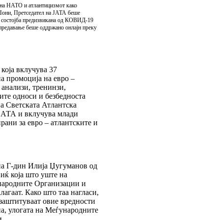
 на НАТО и атлантицизмот како
 Џони, Претседател на ЈАТА беше
а состојба предизвикана од КОВИД-19
а предавање беше оддржано онлајн преку
 која вклучува 37
а промоција на евро –
 анализи, тренинзи,
ите односи и безбедноста
на Светската Атлантска
а АТА и вклучува млади
рани за евро – атлантските и
на Г-дин Илија Џугуманов од
иќ која што уште на
ународните Организации и
лагаат. Како што таа нагласи,
 заштитуваат овие вредности
на, улогата на Меѓународните
и.