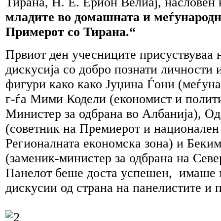
Тирана, Н. Е. Ерион Велиај, насловен 
младите во домашната и меѓународн
Примерот со Тирана.“
Првиот ден учесниците присуствуваа 
дискусија со добро познати личности 
фигури како како Јуџина Ѓони (меѓуна
г-ѓа Мими Кодели (економист и полит
Министер за одбрана во Албанија), О
(советник на Премиерот и национален
Регионалната економска зона) и Беки
(заменик-министер за одбрана на Севе
Панелот беше доста успешен, имаше
дискусии од страна на панелистите и 