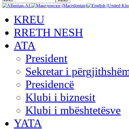
KREU
RRETH NESH
АТА
President
Sekretar i përgjithshë
Presidencë
Klubi i biznesit
началникот
Klubi i mbështetësve
YATA
н
ј