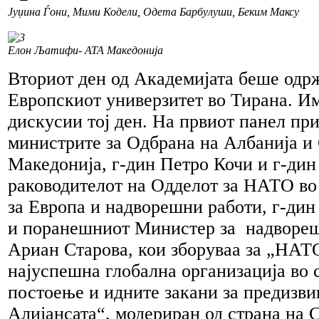
Јуџина Ѓони, Мими Кодели, Одета Барбулуши, Беким Максу
Елон Љатифи- АТА Македонија
Вториот ден од Академијата беше одр
Европскиот универзитет во Тирана. И
дискусии тој ден. На првиот панел пр
министрите за Одбрана на Албанија и
Македонија, г-дин Петро Кочи и г-ди
раководителот на Одделот за НАТО в
за Европа и надворешни работи, г-дин
и поранешниот Министер за надвореш
Ариан Старова, кои зборуваа за „НАТ
најуспешна глобална организација во 
постоење и идните закани за предизви
Алијансата“, модериран од страна на 