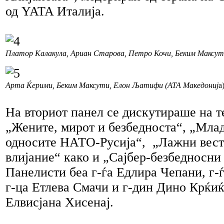
од YATA Италија.
Платор Калакула, Ариан Старова, Петро Кочи, Беким Максут
Арта Ќерими, Беким Максути, Елон Љатифи (АТА Македониј
а
На вториот панел се дискутираше на т
„Жените, мирот и безбедноста“, „Млад
односите НАТО-Русија“, „Лажни вест
влијание“ како и „Сајбер-безбедносни 
Панелисти беа г-ѓа Едлира Чепани, г-
г-ца Етлева Смачи и г-дин Дино Крќи
Елвисјана Хисенај.