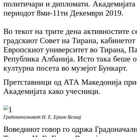
политичари и дипломати. Академијата
периодот 8ми-11ти Декември 2019.
Во текот на трите дена активностите с
градскиот Совет на Тирана, кабинетот
Европскиот университет во Тирана, П
Република Албанија. Исто така беше 
културна посета во музејот Бункарт.
Претставници од АТА Македонија при
Академијата како учесници.
Градоначалникот Н. Е. Ерион Велиај
Воведниот говор го одржа Градоначал