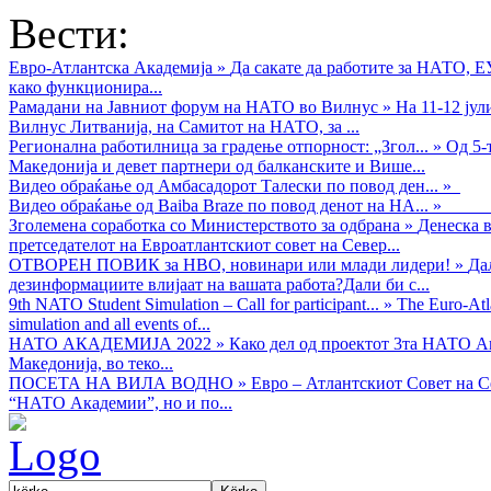
Вести:
Евро-Атлантска Академија
»
Да сакате да работите за НАТО, 
како функционира...
Рамадани на Јавниот форум на НАТО во Вилнус
»
На 11-12 ју
Вилнус Литванија, на Самитот на НАТО, за ...
Регионална работилница за градење отпорност: „Згол...
»
Од 5-
Македонија и девет партнери од балканските и Више...
Видео обраќањe од Амбасадорот Талески по повод ден...
»
Видео обраќање од Baiba Braze по повод денот на НА...
»
Зголемена соработка со Министерството за одбрана
»
Денеска в
претседателот на Евроатлантскиот совет на Север...
ОТВОРЕН ПОВИК за НВО, новинари или млади лидери!
»
Да
дезинформациите влијаат на вашата работа?Дали би с...
9th NATO Student Simulation – Call for participant...
»
The Euro-Atla
simulation and all events of...
НАТО АКАДЕМИЈА 2022
»
Како дел од проектот 3та НАТО Ак
Македонија, во теко...
ПОСЕТА НА ВИЛА ВОДНО
»
Евро – Атлантскиот Совет на С
“НАТО Академии”, но и по...