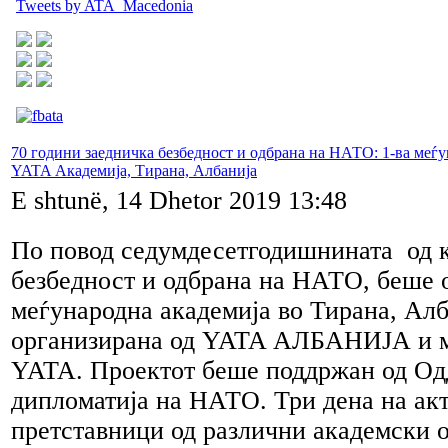
Tweets by ATA_Macedonia
70 години заедничка безбедност и одбрана на НАТО: 1-ва меѓ
YATA Академија, Тирана, Албанија
E shtunë, 14 Dhetor 2019 13:48
По повод седумдесетгодишнината од 
безбедност и одбрана на НАТО, беше 
меѓународна академија во Тирана, Алб
организирана од YATA АЛБАНИЈА и м
YATA. Проектот беше поддржан од Одд
дипломатија на НАТО. Три дена на ак
претставници од различни академски о