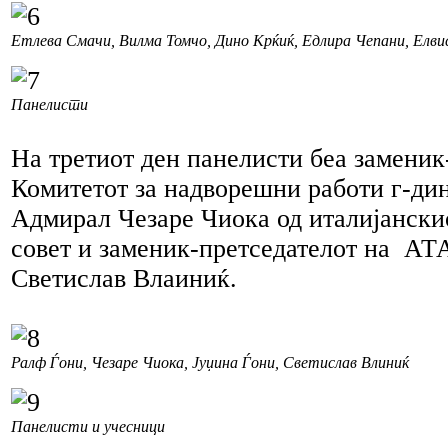
Етлева Смачи, Вилма Томчо, Дино Крќиќ, Едлира Чепани, Елвис
Панелисти
На третиот ден панелисти беа заменик
Комитетот за надворешни работи г-ди
Адмирал Чезаре Чиока од италијански
совет и заменик-претседателот на АТА
Светислав Влаиниќ.
Ралф Ѓони, Чезаре Чиока, Јуџина Ѓони, Светислав Влиниќ
Панелисти и учесници