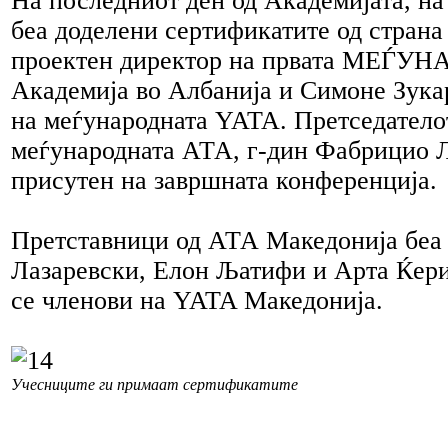
На последниот ден од Академијата, н
беа доделени сертификатите од страна
проектен директор на првата МЕЃУ
Академија во Албанија и Симоне Зука
на меѓународната YATA. Претседатело
меѓународната АТА, г-дин Фабрицио 
присутен на завршната конференција.
Претставници од АТА Македонија беа
Лазаревски, Елон Љатифи и Арта Ќери
се членови на YATA Македонија.
Учесниците ги примаат сертификатите