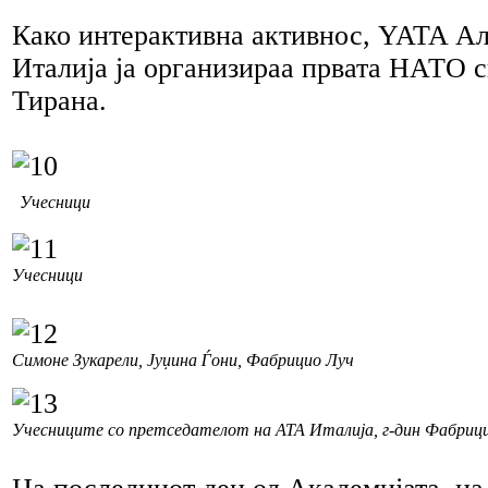
Како интерактивна активнос, YATA А
Италија ја организираа првата НАТО с
Тирана.
Учесници
Учесници
Симоне Зукарели, Јуџина Ѓони, Фабрицио Луч
Учесниците со претседателот на АТА Италија, г-дин Фабриц