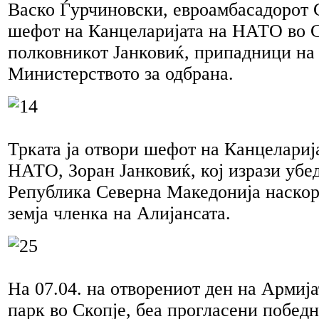
Васко Ѓурчиновски, евроамбасадорот 
шефот на Канцеларијата на НАТО во С
полковникот Јанковиќ, припадници на
Министерството за одбрана.
Трката ја отвори шефот на Канцеларија
НАТО, Зоран Јанковиќ, кој изрази убе
Република Северна Македонија наскоро
земја членка на Алијансата.
На 07.04. на отворениот ден на Армија
парк во Скопје, беа прогласени побед