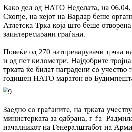
Како дел од НАТО Неделата, на 06.04. 
Скопје, на кејот на Вардар беше орг
Атлетска Трка која што беше отворена 
заинтересирани граѓани.
Повеќе од 270 натпреварувачи трчаа на
и од пет километри. Најдобрите тројц
трката ќе бидат наградени со учество
годишен НАТО маратон во Будимпешта
Заедно со граѓаните, на трката учеств
министерката за одбрана, г-ѓа Радми
началникот на Генералштабот на Армиј