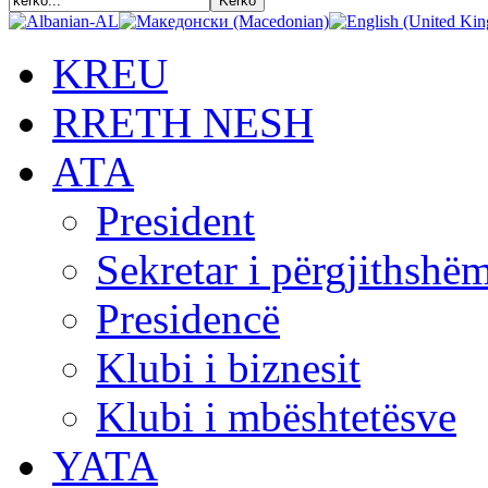
KREU
RRETH NESH
АТА
President
Sekretar i përgjithshë
Presidencë
Klubi i biznesit
Klubi i mbështetësve
YATA