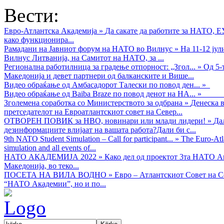
Вести:
Евро-Атлантска Академија
»
Да сакате да работите за НАТО, 
како функционира...
Рамадани на Јавниот форум на НАТО во Вилнус
»
На 11-12 ју
Вилнус Литванија, на Самитот на НАТО, за ...
Регионална работилница за градење отпорност: „Згол...
»
Од 5-
Македонија и девет партнери од балканските и Више...
Видео обраќањe од Амбасадорот Талески по повод ден...
»
Видео обраќање од Baiba Braze по повод денот на НА...
»
Зголемена соработка со Министерството за одбрана
»
Денеска в
претседателот на Евроатлантскиот совет на Север...
ОТВОРЕН ПОВИК за НВО, новинари или млади лидери!
»
Да
дезинформациите влијаат на вашата работа?Дали би с...
9th NATO Student Simulation – Call for participant...
»
The Euro-Atla
simulation and all events of...
НАТО АКАДЕМИЈА 2022
»
Како дел од проектот 3та НАТО Ак
Македонија, во теко...
ПОСЕТА НА ВИЛА ВОДНО
»
Евро – Атлантскиот Совет на С
“НАТО Академии”, но и по...