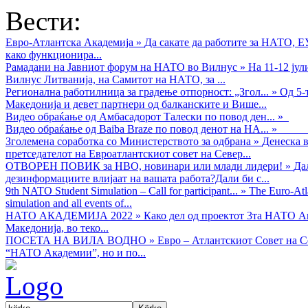
Вести:
Евро-Атлантска Академија
»
Да сакате да работите за НАТО, 
како функционира...
Рамадани на Јавниот форум на НАТО во Вилнус
»
На 11-12 ју
Вилнус Литванија, на Самитот на НАТО, за ...
Регионална работилница за градење отпорност: „Згол...
»
Од 5-
Македонија и девет партнери од балканските и Више...
Видео обраќањe од Амбасадорот Талески по повод ден...
»
Видео обраќање од Baiba Braze по повод денот на НА...
»
Зголемена соработка со Министерството за одбрана
»
Денеска в
претседателот на Евроатлантскиот совет на Север...
ОТВОРЕН ПОВИК за НВО, новинари или млади лидери!
»
Да
дезинформациите влијаат на вашата работа?Дали би с...
9th NATO Student Simulation – Call for participant...
»
The Euro-Atla
simulation and all events of...
НАТО АКАДЕМИЈА 2022
»
Како дел од проектот 3та НАТО Ак
Македонија, во теко...
ПОСЕТА НА ВИЛА ВОДНО
»
Евро – Атлантскиот Совет на С
“НАТО Академии”, но и по...