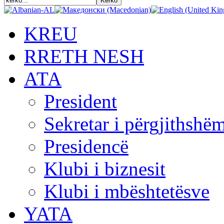
KREU
RRETH NESH
АТА
President
Sekretar i përgjithshë
Presidencë
Klubi i biznesit
Klubi i mbështetësve
YATA