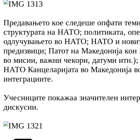
Предавањето кое следеше опфати теми
структурата на НАТО; политиката, оп
одлучувањето во НАТО; НАТО и новит
предизвици; Патот на Македонија кон
во мисии, важни чекори, датуми итн.); 
НАТО Канцеларијата во Македонија в
интеграциите.
Учесниците покажаа значителен инте
дискусии.