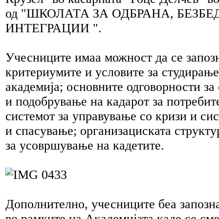
од "ШКОЛАТА ЗА ОДБРАНА, БЕЗБ
ИНТЕГРАЦИИ ".
Учесниците имаа можност да се запозн
критериумите и условите за студирање
академија; основните одговорности за 
и подобрување на кадарот за потреби
системот за управување со кризи и си
и спасување; организациската структу
за усовршување на кадетите.
Дополнително, учесниците беа запозна
во рамките на Академијата каде се см