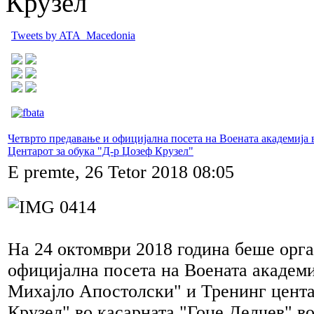
Крузел"
Tweets by ATA_Macedonia
Четврто предавање и официјална посета на Воената академија 
Центарот за обука "Д-р Џозеф Крузел"
E premte, 26 Tetor 2018 08:05
На 24 октомври 2018 година беше орг
официјална посета на Воената академи
Михајло Апостолски" и Тренинг цент
Крузел" во касарната "Гоце Делчев" во