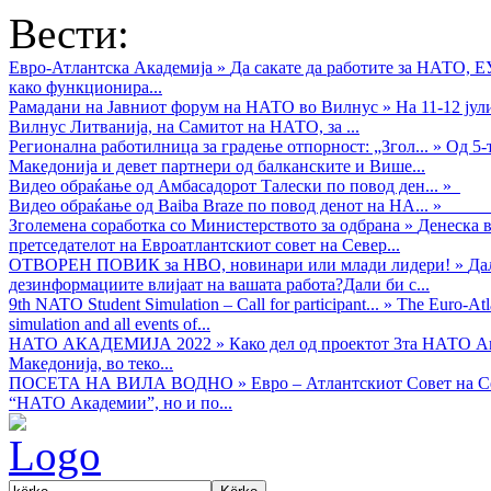
Вести:
Евро-Атлантска Академија
»
Да сакате да работите за НАТО, 
како функционира...
Рамадани на Јавниот форум на НАТО во Вилнус
»
На 11-12 ју
Вилнус Литванија, на Самитот на НАТО, за ...
Регионална работилница за градење отпорност: „Згол...
»
Од 5-
Македонија и девет партнери од балканските и Више...
Видео обраќањe од Амбасадорот Талески по повод ден...
»
Видео обраќање од Baiba Braze по повод денот на НА...
»
Зголемена соработка со Министерството за одбрана
»
Денеска в
претседателот на Евроатлантскиот совет на Север...
ОТВОРЕН ПОВИК за НВО, новинари или млади лидери!
»
Да
дезинформациите влијаат на вашата работа?Дали би с...
9th NATO Student Simulation – Call for participant...
»
The Euro-Atla
simulation and all events of...
НАТО АКАДЕМИЈА 2022
»
Како дел од проектот 3та НАТО Ак
Македонија, во теко...
ПОСЕТА НА ВИЛА ВОДНО
»
Евро – Атлантскиот Совет на С
“НАТО Академии”, но и по...