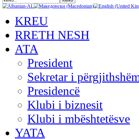
KREU
RRETH NESH
АТА
President
Sekretar i përgjithshë
Presidencë
Klubi i biznesit
Klubi i mbështetësve
YATA