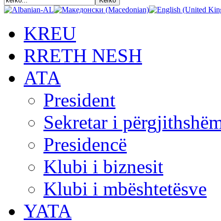
KREU
RRETH NESH
АТА
President
Sekretar i përgjithshë
Presidencë
Klubi i biznesit
Klubi i mbështetësve
YATA