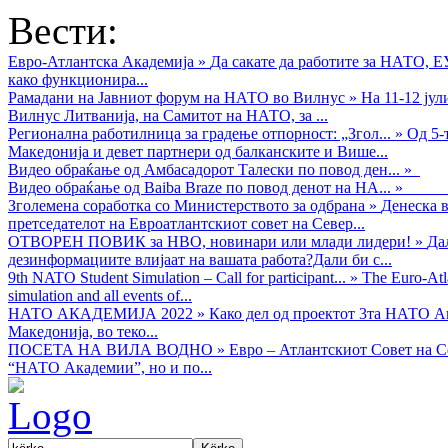
Вести:
Евро-Атлантска Академија
»
Да сакате да работите за НАТО, 
како функционира...
Рамадани на Јавниот форум на НАТО во Вилнус
»
На 11-12 ју
Вилнус Литванија, на Самитот на НАТО, за ...
Регионална работилница за градење отпорност: „Згол...
»
Од 5-
Македонија и девет партнери од балканските и Више...
Видео обраќањe од Амбасадорот Талески по повод ден...
»
Видео обраќање од Baiba Braze по повод денот на НА...
»
Зголемена соработка со Министерството за одбрана
»
Денеска в
претседателот на Евроатлантскиот совет на Север...
ОТВОРЕН ПОВИК за НВО, новинари или млади лидери!
»
Да
дезинформациите влијаат на вашата работа?Дали би с...
9th NATO Student Simulation – Call for participant...
»
The Euro-Atla
simulation and all events of...
НАТО АКАДЕМИЈА 2022
»
Како дел од проектот 3та НАТО Ак
Македонија, во теко...
ПОСЕТА НА ВИЛА ВОДНО
»
Евро – Атлантскиот Совет на С
“НАТО Академии”, но и по...