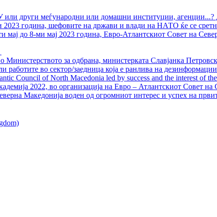
У или други меѓународни или домашни институции, агенции...? 
ли 2023 година, шефовите на држави и влади на НАТО ќе се сретн
ти мај до 8-ми мај 2023 година, Евро-Атлантскиот Совет на Севе
о Министерството за одбрана, министерката Славјанка Петровска
ли работите во сектор/заедница која е ранлива на дезинформации
ntic Council of North Macedonia led by success and the interest of the s
адемија 2022, во организација на Евро – Атлантскиот Совет на С
еверна Македонија воден од огромниот интерес и успех на први