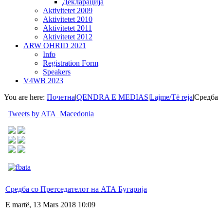
Декларација
Aktivitetet 2009
Aktivitetet 2010
Aktivitetet 2011
Aktivitetet 2012
ARW OHRID 2021
Info
Registration Form
Speakers
V4WB 2023
You are here:
Почетна
|
QENDRA E MEDIAS
|
Lajme/Të reja
|
Средба
Tweets by ATA_Macedonia
Средба со Претседателот на АТА Бугарија
E martë, 13 Mars 2018 10:09