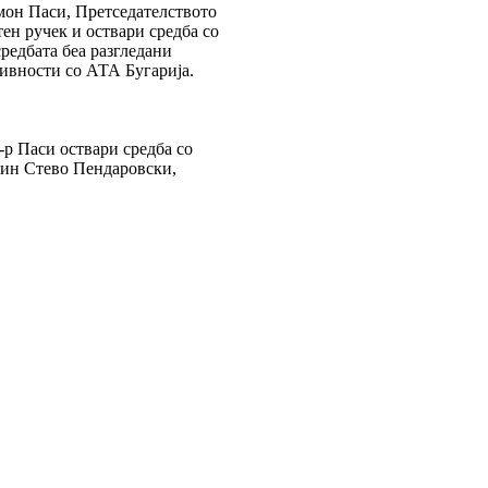
мон Паси, Претседателството
ен ручек и оствари средба со
средбата беа разгледани
тивности со АТА Бугарија.
-р Паси оствари средба со
дин Стево Пендаровски,