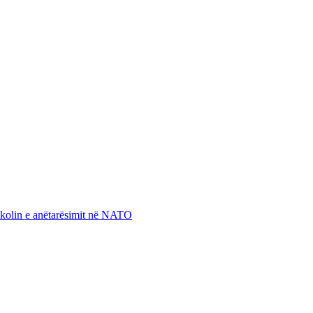
otokolin e anëtarësimit në NATO