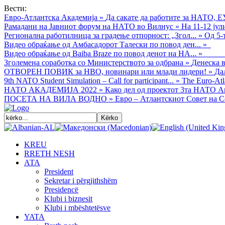
Вести:
Евро-Атлантска Академија
»
Да сакате да работите за НАТО, Е
Рамадани на Јавниот форум на НАТО во Вилнус
»
На 11-12 ју
Регионална работилница за градење отпорност: „Згол...
»
Од 5-
Видео обраќањe од Амбасадорот Талески по повод ден...
»
Видео обраќање од Baiba Braze по повод денот на НА...
»
Зголемена соработка со Министерството за одбрана
»
Денеска в
ОТВОРЕН ПОВИК за НВО, новинари или млади лидери!
»
Да
9th NATO Student Simulation – Call for participant...
»
The Euro-Atla
НАТО АКАДЕМИЈА 2022
»
Како дел од проектот 3та НАТО Ак
ПОСЕТА НА ВИЛА ВОДНО
»
Евро – Атлантскиот Совет на С
KREU
RRETH NESH
АТА
President
Sekretar i përgjithshëm
Presidencë
Klubi i biznesit
Klubi i mbështetësve
YATA