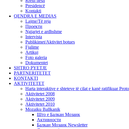
Rreth nesh
Presidencë
Kontakti
QENDRA E MEDIAS
Lajme/Të reja
Проекти
Ngjarjet e ardhshme
Intervista
Publikimet/Aktivitet botues
Fjalime
Artikuj
Foto galeria
Dokumentet
SHTRO PYETJE
PARTNERITETET
KONTAKTI
AKTIVITETET
Harta interaktive e shteteve të cilat e kanë ratifikuar Pr
Aktivitetet 2008
Aktivitetet 2009
Aktivitetet 2010
Mozaiku Ballkanik
Што е Балкан Мозаик
Активности
Балкан Мозаик Newsletter