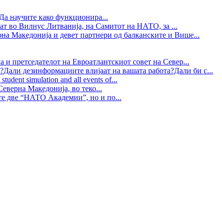
Да научите како функционира...
ат во Вилнус Литванија, на Самитот на НАТО, за ...
рна Македонија и девет партнери од балканските и Више...
 и претседателот на Евроатлантскиот совет на Север...
?Дали дезинформациите влијаат на вашата работа?Дали би с...
tudent simulation and all events of...
еверна Македонија, во теко...
те две “НАТО Академии”, но и по...