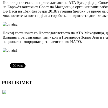
По повод посетата на претседателот на АТА Бугарија д-р Соло
на Евро-Атлантскиот Совет на Македонија организираше работ
д-р Паси на 16ти февруари 2018та година (петок). За време на 
можностите за потенцијална соработка и идните заеднички ак
Покрај состанокот со Претседателството на АТА Македонија, д
Владини претставници, меѓу кои и Премиерот Зоран Заев и г-
национален координатор за членство во НАТО.
PUBLIKIMET