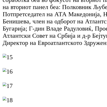
на вториот панел беа: Полковник Љуб
Потпретседател на АТА Македонија, Н.
Бенишева, член на одборот на Атлантс
Бугарија; Г-дин Владе Радуловиќ, Про
Атлантски Совет на Србија и д-р Беј
Директор на Евроатлантското Здружен