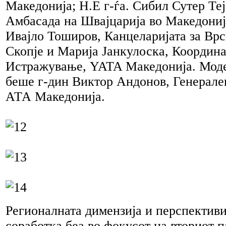
Македонија; H.E г-ѓа. Сибил Сутер Те
Амбасада на Швајцарија во Македониј
Ивајло Тоширов, Канцеларијата за Вр
Скопје и Марија Јанкулоска, Координа
Истражување, YATA Македонија. Моде
беше г-дин Виктор Андонов, Генерале
АТА Македонија.
Регионалната димензија и перспективи
соработка беа во фокусот на вториот 