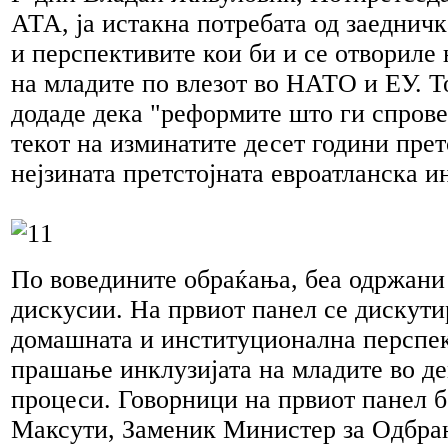
АТА, ја истакна потребата од заедничк
и перспективите кои би и се отвориле
на младите по влезот во НАТО и ЕУ. То
додаде дека "реформите што ги спров
текот на изминатите десет години прет
нејзината претстојната евроатланска и
По воведините обраќања, беа одржани
дискусии. На првиот панел се дискути
домашната и институционална перспек
прашање инклузијата на младите во д
процеси. Говорници на првиот панел б
Максути, Заменик Министер за Одбра