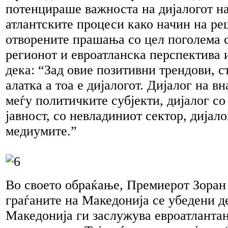
потенцираше важноста на дијалогот на
атлантските процеси како начин на р
отворените прашања со цел поголема 
регионот и евроатланска перспектива 
дека: “Зад овие позитивни трендови, с
алатка а тоа е дијалогот. Дијалог на в
меѓу политичките субјекти, дијалог со
јавност, со невладиниот сектор, дијало
медиумите.”
Во своето обраќање, Премиерот Зоран
граѓаните на Македонија се убедени д
Македонија ги заслужува евроатланта