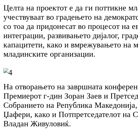
Целта на проектот е да ги поттикне мл
учествуваат во градењето на демократ
со тоа да придонесат во процесот на е
интеграции, развивањето дијалог, гра
капацитети, како и вмрежувањето на м
младинските организации.
На отворањето на завршната конферен
Премиерот г-дин Зоран Заев и Претсед
Собранието на Република Македонија,
Џафери, како и Потпретседателот на 
Владан Живуловиќ.