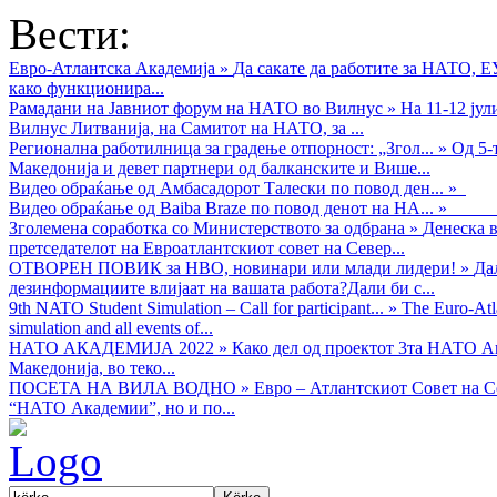
Вести:
Евро-Атлантска Академија
»
Да сакате да работите за НАТО, 
како функционира...
Рамадани на Јавниот форум на НАТО во Вилнус
»
На 11-12 ју
Вилнус Литванија, на Самитот на НАТО, за ...
Регионална работилница за градење отпорност: „Згол...
»
Од 5-
Македонија и девет партнери од балканските и Више...
Видео обраќањe од Амбасадорот Талески по повод ден...
»
Видео обраќање од Baiba Braze по повод денот на НА...
»
Зголемена соработка со Министерството за одбрана
»
Денеска в
претседателот на Евроатлантскиот совет на Север...
ОТВОРЕН ПОВИК за НВО, новинари или млади лидери!
»
Да
дезинформациите влијаат на вашата работа?Дали би с...
9th NATO Student Simulation – Call for participant...
»
The Euro-Atla
simulation and all events of...
НАТО АКАДЕМИЈА 2022
»
Како дел од проектот 3та НАТО Ак
Македонија, во теко...
ПОСЕТА НА ВИЛА ВОДНО
»
Евро – Атлантскиот Совет на С
“НАТО Академии”, но и по...