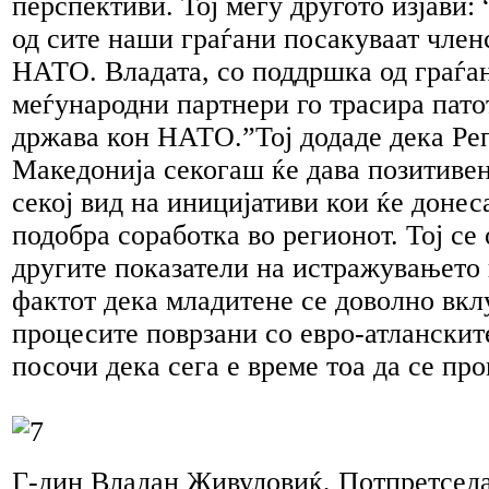
перспективи. Тој меѓу другото изјави:
од сите наши граѓани посакуваат член
НАТО. Владата, со поддршка од граѓа
меѓународни партнери го трасира пато
држава кон НАТО.”Тој додаде дека Ре
Македонија секогаш ќе дава позитиве
секој вид на иницијативи кои ќе доне
подобра соработка во регионот. Тој се
другите показатели на истражувањето 
фактот дека младитене се доволно вкл
процесите поврзани со евро-атланскит
посочи дека сега е време тоа да се пр
Г-дин Владан Живуловиќ, Потпретседа