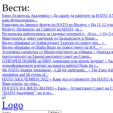
Вести:
Евро-Атлантска Академија
»
Да сакате да работите за НАТО, 
како функционира...
Рамадани на Јавниот форум на НАТО во Вилнус
»
На 11-12 ју
Вилнус Литванија, на Самитот на НАТО, за ...
Регионална работилница за градење отпорност: „Згол...
»
Од 5-
Македонија и девет партнери од балканските и Више...
Видео обраќањe од Амбасадорот Талески по повод ден...
»
Видео обраќање од Baiba Braze по повод денот на НА...
»
Зголемена соработка со Министерството за одбрана
»
Денеска в
претседателот на Евроатлантскиот совет на Север...
ОТВОРЕН ПОВИК за НВО, новинари или млади лидери!
»
Да
дезинформациите влијаат на вашата работа?Дали би с...
9th NATO Student Simulation – Call for participant...
»
The Euro-Atla
simulation and all events of...
НАТО АКАДЕМИЈА 2022
»
Како дел од проектот 3та НАТО Ак
Македонија, во теко...
ПОСЕТА НА ВИЛА ВОДНО
»
Евро – Атлантскиот Совет на С
“НАТО Академии”, но и по...