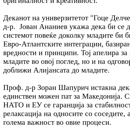
оригиналност и креативност.
Деканот на универзитетот "Гоце Делч
д-р. Јован Ананиев укажа дека би се 
системот повеќе доколку младите би 
Евро-Атлантските интеграции, базира
вредности и принципи. Тој апелира за
младите во овој поглед, но и на одгово
доближи Алијансата до младите.
Проф. д-р Зоран Шапурич истакна дека
единствен можен пат за Македонија. С
НАТО и ЕУ се гаранција за стабилност
релаксација на односите со соседите, а
голема важност во овие процеси.