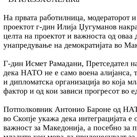
На првата работилница, модераторот и
проектот г-дин Илија Џугуманов накра
целта на проектот и важноста од оваа 
унапредување на демократијата во Мак
Г-дин Исмет Рамадани, Претседател 
дека НАТО не е само воена алијанса, 
и дипломатска организација во која мл
фактор и од кои зависи прогресот во 
Потполковник Антонио Бароне од НА
во Скопје укажа дека интеграцијата е 
важност за Македонија, а посебно за 
младите кои мора да придонесуваат за