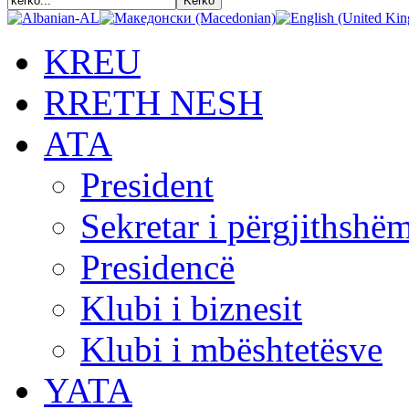
KREU
RRETH NESH
АТА
President
Sekretar i përgjithshë
Presidencë
Klubi i biznesit
Klubi i mbështetësve
YATA