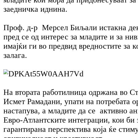
заедничка иднина.
Проф. д-р Мерсел Биљали истакна дек
пред се од интерес за младите и за нив
имајќи ги во предвид вредностите за 
залага.
На втората работилница одржана во С
Исмет Рамадани, упати на потребата о
настапува, а младите да се активно а
Евро-Атлантските интеграции, кои би 
гарантирана перспектива која ќе стим