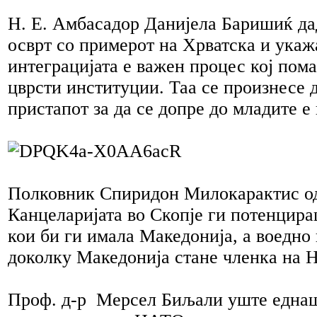
Н. Е. Амбасадор Данијела Баришиќ да
осврт со примерот на Хрватска и укаж
интеграцијата е важен процес кој пома
цврсти институции. Таа се произнесе 
пристапот за да се допре до младите е
Полковник Спиридон Милокарактис 
Канцеларијата во Скопје ги потенцир
кои би ги имала Македонија, а воедно
доколку Македонија стане членка на 
Проф. д-р Мерсел Биљали уште еднаш