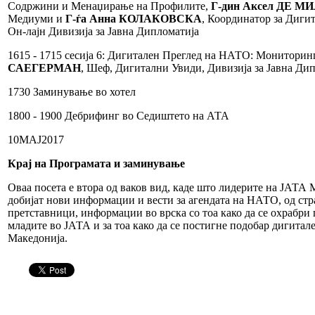
Содржини и Менаџирање на Профилите,
Г-дин Аксел ДЕ МИ
Медиуми и
Г-ѓа Анна КОЛАКОВСКА
, Координатор за Диг
Он-лајн Дивизија за Јавна Дипломатија
1615 - 1715 сесија 6: Дигитален Преглед на НАТО: Мониторин
САЕГЕРМАН
, Шеф, Дигитални Увиди, Дивизија за Јавна Ди
1730 Заминување во хотел
1800 - 1900 Дебрифинг во Седиштето на АТА
10MАЈ2017
Крај на Програмата и заминување
Оваа посета е втора од ваков вид, каде што лидерите на ЈАТА
добијат нови информации и вести за агендата на НАТО, од ст
претставници, информации во врска со тоа како да се охрабри
младите во ЈАТА и за тоа како да се постигне подобар дигита
Македонија.