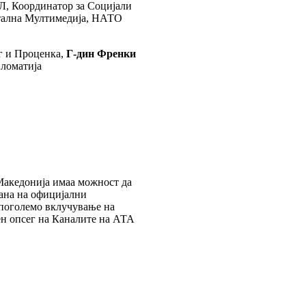
Л, Координатор за Социјали
итална Мултимедија, НАТО
г и Проценка,
Г-дин Френки
пломатија
 Македонија имаа можност да
рана на официјални
 поголемо вклучување на
лен опсег на Каналите на АТА