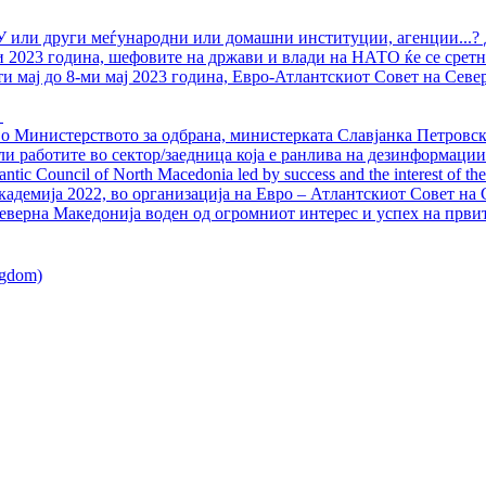
У или други меѓународни или домашни институции, агенции...? 
ли 2023 година, шефовите на држави и влади на НАТО ќе се сретн
ти мај до 8-ми мај 2023 година, Евро-Атлантскиот Совет на Севе
о Министерството за одбрана, министерката Славјанка Петровска
ли работите во сектор/заедница која е ранлива на дезинформации
ntic Council of North Macedonia led by success and the interest of the s
адемија 2022, во организација на Евро – Атлантскиот Совет на С
еверна Македонија воден од огромниот интерес и успех на први