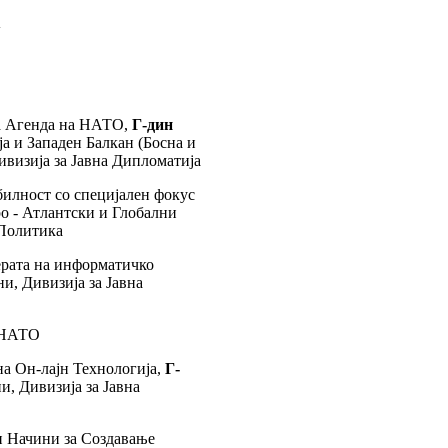
А
ка Агенда на НАТО,
Г-дин
а и Западен Балкан (Босна и
ивизија за Јавна Дипломатија
билност со специјален фокус
ро - Атлантски и Глобални
 Политика
 ерата на информатичко
и, Дивизија за Јавна
а НАТО
на Он-лајн Технологија,
Г-
, Дивизија за Јавна
и Начини за Создавање