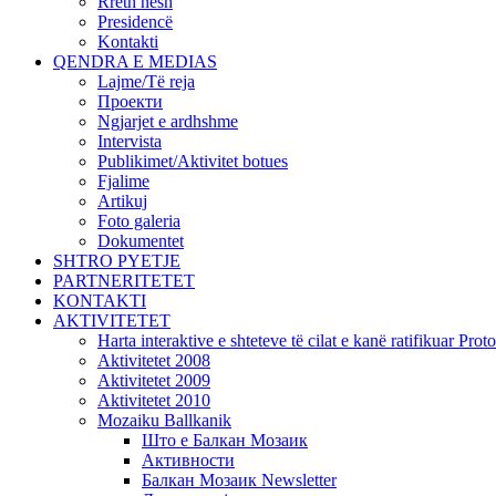
Rreth nesh
Presidencë
Kontakti
QENDRA E MEDIAS
Lajme/Të reja
Проекти
Ngjarjet e ardhshme
Intervista
Publikimet/Aktivitet botues
Fjalime
Artikuj
Foto galeria
Dokumentet
SHTRO PYETJE
PARTNERITETET
KONTAKTI
AKTIVITETET
Harta interaktive e shteteve të cilat e kanë ratifikuar Pr
Aktivitetet 2008
Aktivitetet 2009
Aktivitetet 2010
Mozaiku Ballkanik
Што е Балкан Мозаик
Активности
Балкан Мозаик Newsletter