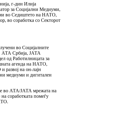
нија, г-дин Илија
натор за Социјални Медиуми,
уми во Седиштето на НАТО,
ор, во соработка со Секторот
вклучени во Социјалните
, АТА Србија, ЈАТА
дел од Работилницата за
шната агенда на НАТО,
и развој на он-лајн
лни медиуми и дигитален
те во АТА/ЈАТА мрежата на
 на соработката помеѓу
АТО.