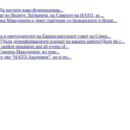
Да научите како функционира...
ат во Вилнус Литванија, на Самитот на НАТО, за ...
рна Македонија и девет партнери од балканските и Више...
 и претседателот на Евроатлантскиот совет на Север...
?Дали дезинформациите влијаат на вашата работа?Дали би с...
tudent simulation and all events of...
еверна Македонија, во теко...
те две “НАТО Академии”, но и по...