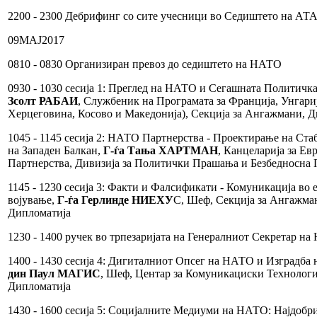
2200 - 2300 Дебрифинг со сите учесници во Седиштето на АТ
09МАЈ2017
0810 - 0830 Организиран превоз до седиштето на НАТО
0930 - 1030 сесија 1: Преглед на НАТО и Сегашната Политич
Зсолт РАБАИ
, Службеник на Програмата за Франција, Унгариј
Херцеговина, Косово и Македонија), Секција за Ангажмани, Д
1045 - 1145 сесија 2: НАТО Партнерства - Проектирање на Ста
на Западен Балкан,
Г-ѓа Тања ХАРТМАН
, Канцеларија за Ев
Партнерства, Дивизија за Политички Прашања и Безбедносна
1145 - 1230 сесија 3: Факти и Фалсификати - Комуникација во
војување,
Г-ѓа Герлинде НИЕХУ
С, Шеф, Секција за Ангажман
Дипломатија
1230 - 1400 ручек во трпезаријата на Генералниот Секретар н
1400 - 1430 сесија 4: Дигиталниот Опсег на НАТО и Изградба 
дин Паул МАГИС
, Шеф, Центар за Комуникациски Технологии
Дипломатија
1430 - 1600 сесија 5: Социјалните Медиуми на НАТО: Најдобр