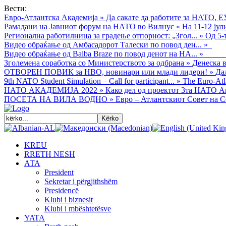
Вести:
Евро-Атлантска Академија
»
Да сакате да работите за НАТО, Е
Рамадани на Јавниот форум на НАТО во Вилнус
»
На 11-12 ју
Регионална работилница за градење отпорност: „Згол...
»
Од 5-
Видео обраќањe од Амбасадорот Талески по повод ден...
»
Видео обраќање од Baiba Braze по повод денот на НА...
»
Зголемена соработка со Министерството за одбрана
»
Денеска в
ОТВОРЕН ПОВИК за НВО, новинари или млади лидери!
»
Да
9th NATO Student Simulation – Call for participant...
»
The Euro-Atla
НАТО АКАДЕМИЈА 2022
»
Како дел од проектот 3та НАТО Ак
ПОСЕТА НА ВИЛА ВОДНО
»
Евро – Атлантскиот Совет на С
KREU
RRETH NESH
АТА
President
Sekretar i përgjithshëm
Presidencë
Klubi i biznesit
Klubi i mbështetësve
YATA