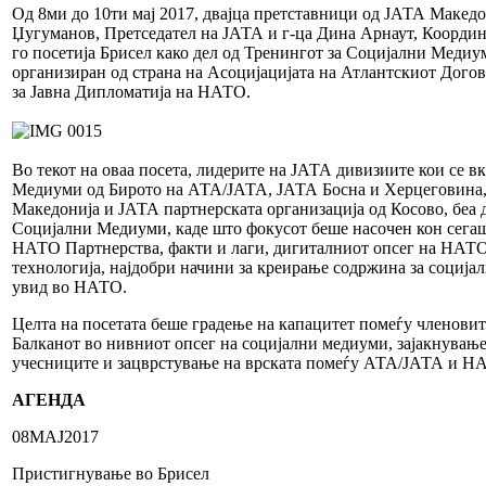
Од 8ми до 10ти мај 2017, двајца претставници од ЈАТА Македо
Џугуманов, Претседател на ЈАТА и г-ца Дина Арнаут, Коорди
го посетија Брисел како дел од Тренингот за Социјални Меди
организиран од страна на Асоцијацијата на Атлантскиот Догов
за Јавна Дипломатија на НАТО.
Во текот на оваа посета, лидерите на ЈАТА дивизиите кои се 
Медиуми од Бирото на АТА/ЈАТА, ЈАТА Босна и Херцеговина
Македонија и ЈАТА партнерската организација од Косово, беа 
Социјални Медиуми, каде што фокусот беше насочен кон сега
НАТО Партнерства, факти и лаги, дигиталниот опсег на НАТО 
технологија, најдобри начини за креирање содржина за соција
увид во НАТО.
Целта на посетата беше градење на капацитет помеѓу членови
Балканот во нивниот опсег на социјални медиуми, зајакнување
учесниците и зацврстување на врската помеѓу АТА/ЈАТА и Н
АГЕНДА
08МАЈ2017
Пристигнување во Брисел