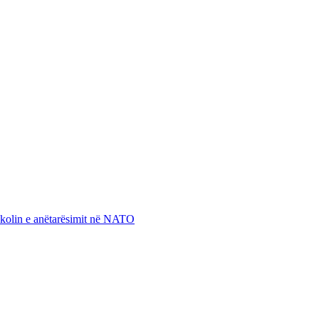
otokolin e anëtarësimit në NATO