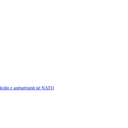
otokolin e anëtarësimit në NATO