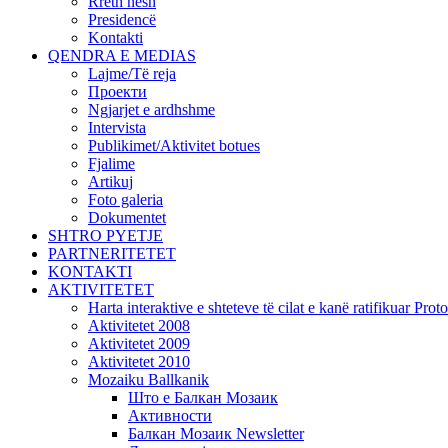
Rreth nesh
Presidencë
Kontakti
QENDRA E MEDIAS
Lajme/Të reja
Проекти
Ngjarjet e ardhshme
Intervista
Publikimet/Aktivitet botues
Fjalime
Artikuj
Foto galeria
Dokumentet
SHTRO PYETJE
PARTNERITETET
KONTAKTI
AKTIVITETET
Harta interaktive e shteteve të cilat e kanë ratifikuar Pr
Aktivitetet 2008
Aktivitetet 2009
Aktivitetet 2010
Mozaiku Ballkanik
Што е Балкан Мозаик
Активности
Балкан Мозаик Newsletter