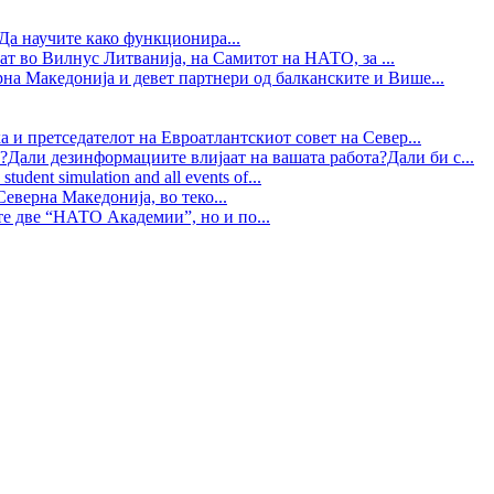
Да научите како функционира...
ат во Вилнус Литванија, на Самитот на НАТО, за ...
рна Македонија и девет партнери од балканските и Више...
 и претседателот на Евроатлантскиот совет на Север...
?Дали дезинформациите влијаат на вашата работа?Дали би с...
tudent simulation and all events of...
еверна Македонија, во теко...
те две “НАТО Академии”, но и по...