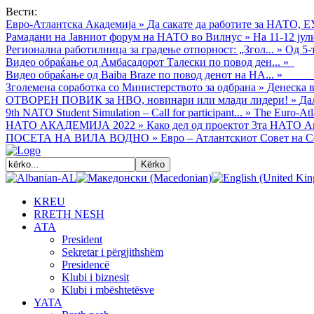
Вести:
Евро-Атлантска Академија
»
Да сакате да работите за НАТО, Е
Рамадани на Јавниот форум на НАТО во Вилнус
»
На 11-12 ју
Регионална работилница за градење отпорност: „Згол...
»
Од 5-
Видео обраќањe од Амбасадорот Талески по повод ден...
»
Видео обраќање од Baiba Braze по повод денот на НА...
»
Зголемена соработка со Министерството за одбрана
»
Денеска в
ОТВОРЕН ПОВИК за НВО, новинари или млади лидери!
»
Да
9th NATO Student Simulation – Call for participant...
»
The Euro-Atla
НАТО АКАДЕМИЈА 2022
»
Како дел од проектот 3та НАТО Ак
ПОСЕТА НА ВИЛА ВОДНО
»
Евро – Атлантскиот Совет на С
KREU
RRETH NESH
АТА
President
Sekretar i përgjithshëm
Presidencë
Klubi i biznesit
Klubi i mbështetësve
YATA