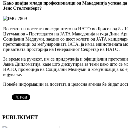
Како двајца млади професионалци од Македонија успеаа да 
Јенс Столтенберг?
Во текот на посетата во седиштето на НАТО во Брисел од 8 - 10
Џугуманов - Претседател на ЈАТА Македонија и г-ца Дина Арн
Социјални Медиуми, заедно со шест колеги од ЈАТА канцелари
претставници од меѓународната ЈАТА, ја имаа единствената мо
приватната просторија на Генералниот Секретар на НАТО.
За време на ручекот, им се придружија и официјални претстав
Јавна Дипломатија, каде што дискутираа за теми како што се м
НАТО, промоција на Социјални Медиуми и комуникација во е
војување.
Повеќе информации за посетата и целосна агенда ќе бидат дос
PUBLIKIMET