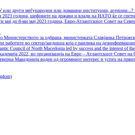
У или други меѓународни или домашни институции, агенции...? 
ли 2023 година, шефовите на држави и влади на НАТО ќе се сретн
ти мај до 8-ми мај 2023 година, Евро-Атлантскиот Совет на Севе
о Министерството за одбрана, министерката Славјанка Петровска
ли работите во сектор/заедница која е ранлива на дезинформации
ntic Council of North Macedonia led by success and the interest of the s
адемија 2022, во организација на Евро – Атлантскиот Совет на С
еверна Македонија воден од огромниот интерес и успех на први