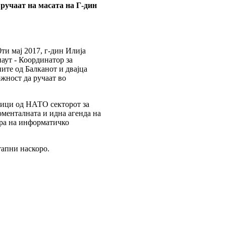
ручаат на масата на Г-дин
ти мај 2017, г-дин Илија
аут - Координатор за
ите од Балканот и двајца
жност да ручаат во
ници од НАТО секторот за
оменталната и идна агенда на
ра на информатичко
тапни наскоро.