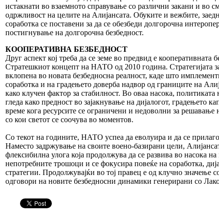
истакнати во взаемното справување со различни закани и во с
одржливост на целите на Алијансата. Обуките и вежбите, заед
соработка се поставени за да се обезбеди долгорочна интеропе
постигнување на долгорочна безбедност.
КООПЕРАТИВНА БЕЗБЕДНОСТ
Друг аспект кој треба да се земе во предвид е кооперативната 
Стратешкиот концепт на НАТО од 2010 година. Стратегијата з
вклопена во новата безбедносна реалност, каде што имплемен
соработка и на градењето доверба надвор од границите на Алиј
како клучен фактор за стабилност. Во оваа насока, политиката 
гледа како предност во зајакнување на дијалогот, градењето ка
време кога ресурсите се ограничени и недоволни за решавање 
со кои светот се соочува во моментов.
Со текот на годините, НАТО успеа да еволуира и да се прилаго
Наместо задржување на своите воено-базирани цели, Алијансата
флексибилна улога која продолжува да се развива во насока н
непотребните трошоци и се фокусира повеќе на соработка, диј
стратегии. Продолжувајќи во тој правец е од клучно значење с
одговори на новите безбедносни динамики генерирани со Лако