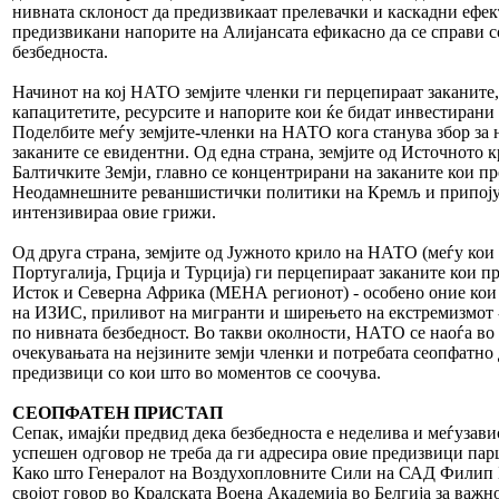
нивната склоност да предизвикаат прелевачки и каскадни ефек
предизвикани напорите на Алијансата ефикасно да се справи с
безбедноста.
Начинот на кој НАТО земјите членки ги перцепираат заканите, 
капацитетите, ресурсите и напорите кои ќе бидат инвестирани 
Поделбите меѓу земјите-членки на НАТО кога станува збор за 
заканите се евидентни. Од една страна, земјите од Источното к
Балтичките Земји, главно се концентрирани на заканите кои пр
Неодамнешните реваншистички политики на Кремљ и припоју
интензивираа овие грижи.
Од друга страна, земјите од Јужното крило на НАТО (меѓу кои
Португалија, Грција и Турција) ги перцепираат заканите кои п
Исток и Северна Африка (МЕНА регионот) - особено оние кои
на ИЗИС, приливот на мигранти и ширењето на екстремизмот 
по нивната безбедност. Во такви околности, НАТО се наоѓа во 
очекувањата на нејзините земји членки и потребата сеопфатно 
предизвици со кои што во моментов се соочува.
СЕОПФАТЕН ПРИСТАП
Сепак, имајќи предвид дека безбедноста е неделива и меѓузави
успешен одговор не треба да ги адресира овие предизвици парц
Како што Генералот на Воздухопловните Сили на САД Филип Б
својот говор во Кралската Воена Академија во Белгија за важн