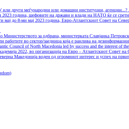
У или други меѓународни или домашни институции, агенции...? 
ли 2023 година, шефовите на држави и влади на НАТО ќе се сретн
ти мај до 8-ми мај 2023 година, Евро-Атлантскиот Совет на Севе
о Министерството за одбрана, министерката Славјанка Петровска
ли работите во сектор/заедница која е ранлива на дезинформации
ntic Council of North Macedonia led by success and the interest of the s
адемија 2022, во организација на Евро – Атлантскиот Совет на С
еверна Македонија воден од огромниот интерес и успех на први