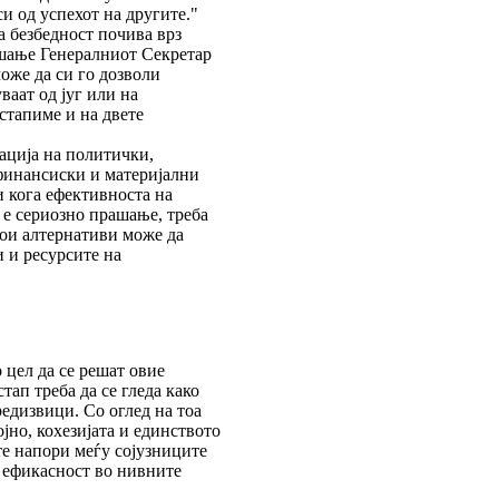
и од успехот на другите."
а безбедност почива врз
ашање Генералниот Секретар
оже да си го дозволи
ваат од југ или на
стапиме и на двете
ација на политички,
финансиски и материјални
 кога ефективноста на
е сериозно прашање, треба
кои алтернативи може да
 и ресурсите на
 цел да се решат овие
ап треба да се гледа како
редизвици. Со оглед на тоа
јно, кохезијата и единството
те напори меѓу сојузниците
и ефикасност во нивните