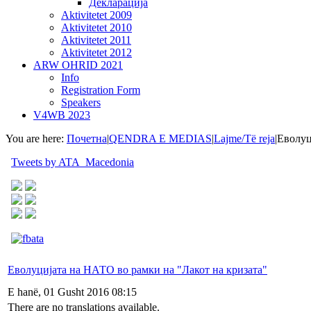
Декларација
Aktivitetet 2009
Aktivitetet 2010
Aktivitetet 2011
Aktivitetet 2012
ARW OHRID 2021
Info
Registration Form
Speakers
V4WB 2023
You are here:
Почетна
|
QENDRA E MEDIAS
|
Lajme/Të reja
|
Еволуц
Tweets by ATA_Macedonia
Еволуцијата на НАТО во рамки на "Лакот на кризата"
E hanë, 01 Gusht 2016 08:15
There are no translations available.