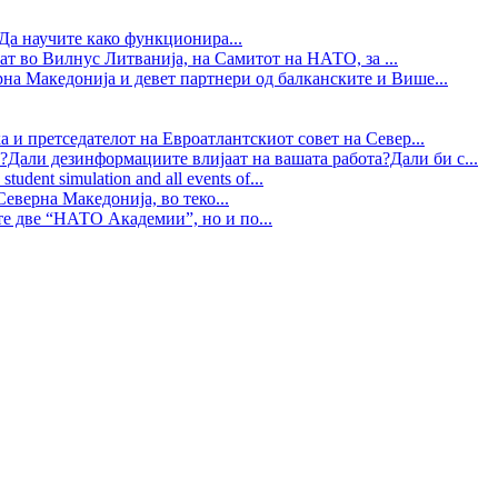
Да научите како функционира...
ат во Вилнус Литванија, на Самитот на НАТО, за ...
рна Македонија и девет партнери од балканските и Више...
 и претседателот на Евроатлантскиот совет на Север...
?Дали дезинформациите влијаат на вашата работа?Дали би с...
tudent simulation and all events of...
еверна Македонија, во теко...
те две “НАТО Академии”, но и по...