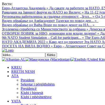
Вести:
Евро-Атлантска Академија
»
Да сакате да работите за НАТО, Е
Рамадани на Јавниот форум на НАТО во Вилнус
»
На 11-12 ју
Регионална работилница за градење отпорност: „Згол...
»
Од 5-
Видео обраќањe од Амбасадорот Талески по повод ден...
»
Видео обраќање од Baiba Braze по повод денот на НА...
»
Зголемена соработка со Министерството за одбрана
»
Денеска в
ОТВОРЕН ПОВИК за НВО, новинари или млади лидери!
»
Да
9th NATO Student Simulation – Call for participant...
»
The Euro-Atla
НАТО АКАДЕМИЈА 2022
»
Како дел од проектот 3та НАТО Ак
ПОСЕТА НА ВИЛА ВОДНО
»
Евро – Атлантскиот Совет на С
KREU
RRETH NESH
АТА
President
Sekretar i përgjithshëm
Presidencë
Klubi i biznesit
Klubi i mbështetësve
YATA