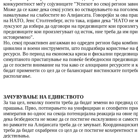
конкурентност меѓу сојузниците "Успехот во секој регион завис
Може да се каже дека секој успех во остварувањето на поголем
намалување на слабостите во Алијансата. Говорејќи за ова пр
на НАТО, Јенс Столтенберг, исто така, изјави дека "НАТО не м
луксузот да избира да одговори на предизвиците кои произлегу
предизвиците кои произлегуваат од исток, ние треба да им при
истовремено".
Но, секој проактивен ангажман во одреден регион бара комбин
цивилни и воени инструменти, што подразбира користење на 
ресурси. Во период на економска криза и фискални предизвици
симултаното пристапување на повеќе безбедносни предизвици 
да се посвети внимание на тоа како се алоцирани ресурсите и 
бидат применети со цел да се балансираат вистинските потреби
располагање.
ЗАЧУВУВАЊЕ НА ЕДИНСТВОТО
За таа цел, неколку поенти треба да бидат земени во предвид со
прашања. Прво, потпирањето на унифициран и сеопфатен прист
императив во однос на секоја потенцијална реакција на овие п
дека безбедноста не може да се постигне ексклузивно и самосто
во рамките на Алијансата треба да се зачуваат. Координациски
треба да бидат охрабрени со цел да се постигне кохерентност 
дејствувања.