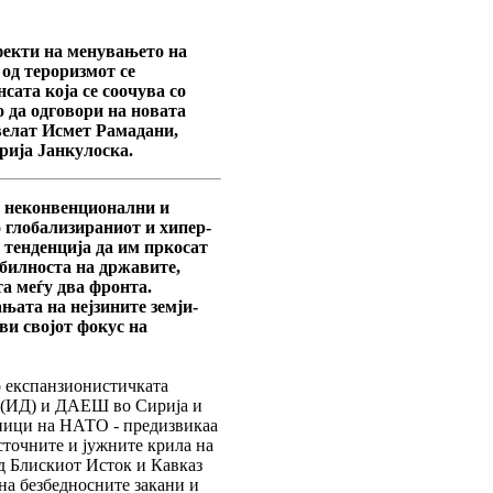
фекти на менувањето на
 од тероризмот се
сата која се соочува со
 да одговори на новата
 велат Исмет Рамадани,
рија Јанкулоска.
е неконвенционални и
 глобализираниот и хипер-
 тенденција да им пркосат
абилноста на државите,
та меѓу два фронта.
њата на нејзините земји-
ви својот фокус на
о експанзионистичката
а (ИД) и ДАЕШ во Сирија и
аници на НАТО - предизвикаа
сточните и јужните крила на
од Блискиот Исток и Кавказ
на безбедносните закани и