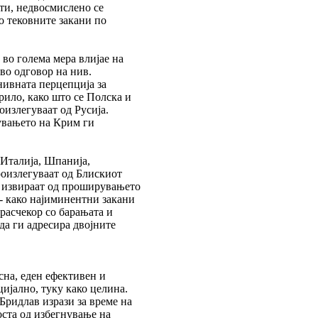
ти, недвосмислено се
о тековните закани по
во голема мера влијае на
во одговор на нив.
нивната перцепција за
рило, како што се Полска и
оизлегуваат од Русија.
вањето на Крим ги
 Италија, Шпанија,
роизлегуваат од Блискиот
 извираат од проширувањето
- како најиминентни закани
расчекор со барањата и
да ги адресира двојните
сна, еден ефективен и
ијално, туку како целина.
ридлав изрази за време на
оста од избегнување на