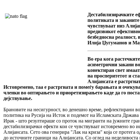
Дестабилизирачките е
политиката и заканите
чувствуваат низ Алијан
предизвикот ефективно
безбедносна реалност,
Илија Џугуманов и Ма
Во ера кога растечкит
асиметрични закани во
конектиран свет имаат
на просперитетот и ст
Алијансата е растргна
Истовремено, таа е растргната и помеѓу барањата и очекува
членки во оптирањето и приоретизирањето каде да го поста
дејствување.
Брановите на несигурност, во денешно време, рефлектирани в
политика на Русија на Исток и подемот на Исламската Држав
Ирак - што резултираше со проток на мигранти на јужните гр
дестабилизирачки ефекти кои се чувствуваат истовремено во и
Алијансата. Сето ова генерира "Лак на криза" која се протега 
до источните граници на Алијансата. Со оглед на неделивоста 