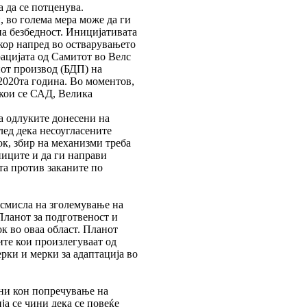
а да се потценува.
, во голема мера може да ги
а безбедност. Иницијативата
екор напред во остварувањето
рацијата од Самитот во Велс
иот производ (БДП) на
2020та година. Во моментов,
 кои се САД, Велика
ка одлуките донесени на
лед дека несоугласените
ок, збир на механизми треба
ниците и да ги направи
та против заканите по
 смисла на зголемување на
Планот за подготвеност и
к во оваа област. Планот
те кои произлегуваат од
ерки и мерки за адаптација во
ени кон попречување на
ја се чини дека се повеќе