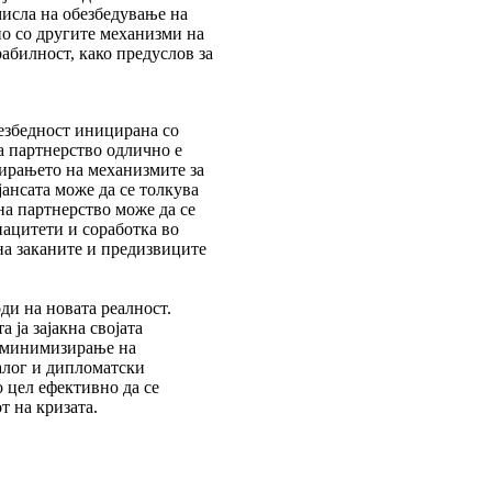
мисла на обезбедување на
но со другите механизми на
рабилност, како предуслов за
безбедност иницирана со
а партнерство одлично е
тирањето на механизмите за
ансата може да се толкува
на партнерство може да се
пацитети и соработка во
на заканите и предизвиците
ди на новата реалност.
 ја зајакна својата
а минимизирање на
алог и дипломатски
о цел ефективно да се
т на кризата.