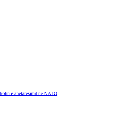
otokolin e anëtarësimit në NATO