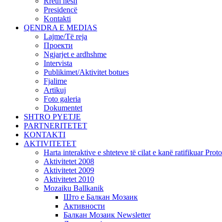
Rreth nesh
Presidencë
Kontakti
QENDRA E MEDIAS
Lajme/Të reja
Проекти
Ngjarjet e ardhshme
Intervista
Publikimet/Aktivitet botues
Fjalime
Artikuj
Foto galeria
Dokumentet
SHTRO PYETJE
PARTNERITETET
KONTAKTI
AKTIVITETET
Harta interaktive e shteteve të cilat e kanë ratifikuar Pr
Aktivitetet 2008
Aktivitetet 2009
Aktivitetet 2010
Mozaiku Ballkanik
Што е Балкан Мозаик
Активности
Балкан Мозаик Newsletter