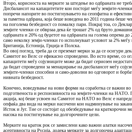
Второ, корисноста на мерките за штедење во одбраната не треб
Дисбалансот на капацитетите кои постојат меѓу земјите-членки
попречи напорите во постигнувањето на сеопфатна и ефективн
за паметна одбрана, која беше воведена во 2011 година беше ч
на поголема безбедност со помалку пари. Покрај тоа, со Декла
земјите членки се обврзаа дека ќе трошат 2% од бруто домашн
одбраната и 20% од буџетот на одбраната на голема опрема до 
само неколку земји-членки го исполнуваат условот за 2% меѓу
Британија, Естонија, Грција и Полска.
Во овој поглед, треба да се преземат мерки за да се осигури де
Самитот во Велс се ефикасно спроведени. Во исто време, со ог
капацитети меѓу сојузниците може да бидат сериозен недостат
да бидат спроведени за менаџирање на дисбалансот меѓу сојуз
земјите-членки способни и само-доволни во одговорот и борба
нивната безбедност.
Конечно, воведување на нови форми на соработка се важни во
подготвеноста и респонзивноста на земјите-членки на НАТО. 
акција, кој беше усвоен на Самитот на НАТО во Велс е напредо
опфаќа два вида на мерки насочени кон надминување на закани
Исток и Југ. Тие се состојат од обезбедување на краткорочни м
насока на постигнување на долгорочните цели.
Мерките на краток рок се замислени како важни алатки насоч
асертивноста на Русија, додека мерките за долгорочна адаптаци