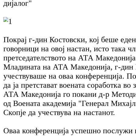
нерал
дијалог"
а
ј
ло
столски"
ковник
тозар
јковиќ
,
Покрај г-дин Костовски, кој беше еден
алникот
говорници на овој настан, исто така ч
7
претседателството на АТА Македонија 
етан
Младината на АТА Македонија, г-дин
ола
учествуваше на оваа конференција. Пок
иќ
,
анешни
да ја претстават воената соработка во 
н
ше
АТА Македонија го покани д-р Методи
од Воената академија "Генерал Михајл
ублика
ија
Скопје да учествува на настанот.
ика
танија
Оваа конференција успешно послужи 