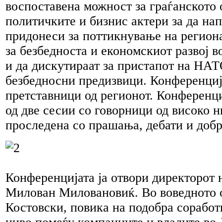
воспоставена можност за граѓанското
о
политичките и бизнис актери за да нап
ќ
,
н
придонеси за поттикнување на регион
ик
за безбедноста и економскиот развој в
тскиот
л
и да дискутираат за пристапот на НАТ
ител".
безбедносни предизвици. Конференци
претставници од регионот. Конференци
од две сесии со говорници од високо 
проследена со прашања, дебати и добр
Конференцијата ја отвори директорот н
Милован Миловановиќ. Во воведното 
Костовски, повика на подобра соработ