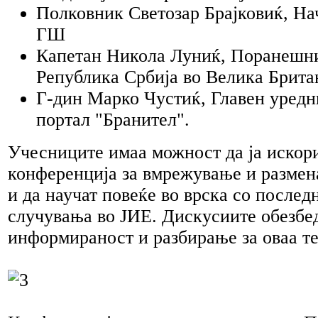
Полковник Светозар Брајковиќ, Нач
ГШ
Капетан Никола Луниќ, Поранешни
Република Србија во Велика Брита
Г-дин Марко Чустиќ, Главен уредн
портал "Бранител".
Учесниците имаа можност да ја искор
конференција за вмрежување и разме
и да научат повеќе во врска со после
случувања во ЈИЕ. Дискусиите обезбе
информираност и разбирање за оваа те