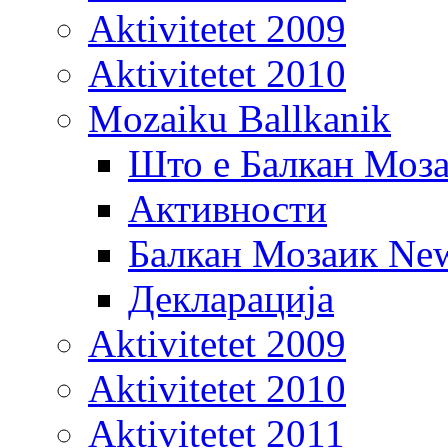
Aktivitetet 2009
Aktivitetet 2010
Mozaiku Ballkanik
грама
Што е Балкан Моз
Активности
цијално
Балкан Мозаик New
орање
ференцијата
Декларација
Aktivitetet 2009
Aktivitetet 2010
л:
ономска
ионална
Aktivitetet 2011
аботка"