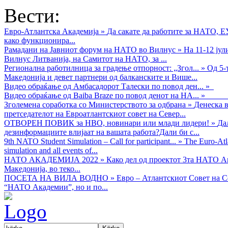
Вести:
Евро-Атлантска Академија
»
Да сакате да работите за НАТО, 
како функционира...
Рамадани на Јавниот форум на НАТО во Вилнус
»
На 11-12 ју
Вилнус Литванија, на Самитот на НАТО, за ...
Регионална работилница за градење отпорност: „Згол...
»
Од 5-
Македонија и девет партнери од балканските и Више...
Видео обраќањe од Амбасадорот Талески по повод ден...
»
Видео обраќање од Baiba Braze по повод денот на НА...
»
Зголемена соработка со Министерството за одбрана
»
Денеска в
претседателот на Евроатлантскиот совет на Север...
ОТВОРЕН ПОВИК за НВО, новинари или млади лидери!
»
Да
дезинформациите влијаат на вашата работа?Дали би с...
9th NATO Student Simulation – Call for participant...
»
The Euro-Atla
simulation and all events of...
НАТО АКАДЕМИЈА 2022
»
Како дел од проектот 3та НАТО Ак
Македонија, во теко...
ПОСЕТА НА ВИЛА ВОДНО
»
Евро – Атлантскиот Совет на С
“НАТО Академии”, но и по...