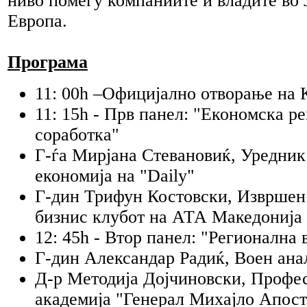
ниво помеѓу компаниите и владите во 
Европа.
Програма
11: 00h –Официјално отворање на 
11: 15h - Прв панел: "Економска р
соработка"
Г-ѓа Мирјана Стевановиќ, Уредник 
економија на "Daily"
Г-дин Трифун Костовски, Извршен
бизнис клубот на АТА Македонија
12: 45h - Втор панел: "Регионална 
Г-дин Александар Радиќ, Воен ана
Д-р Методија Дојчиновски, Профес
академија "Генерал Михајло Апос