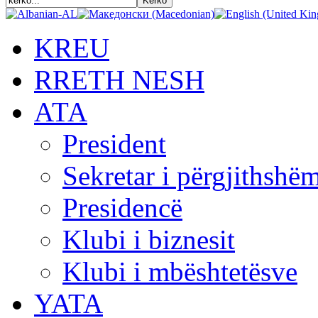
KREU
RRETH NESH
АТА
President
Sekretar i përgjithshë
Presidencë
Klubi i biznesit
Klubi i mbështetësve
YATA