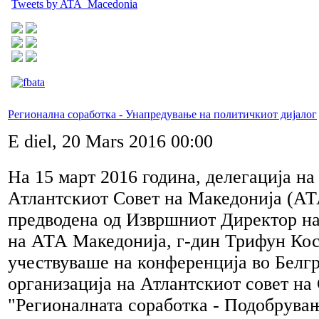
Tweets by ATA_Macedonia
р
л:
гионална
на
аботка"
Регионална соработка - Унапредување на политичкиот дијалог
E diel, 20 Mars 2016 00:00
ксандар
ќ,
На 15 март 2016 година, делегација на
н
литичар
Атлантскиот Совет на Македонија (АТ
предводена од Извршниот Директор на
на АТА Македонија, г-дин Трифун Кос
одија
чиновски
,
учествуваше на конференција во Белгр
фесор
организација на Атлантскиот совет на 
ната
"Регионалната соработка - Подобрува
емија